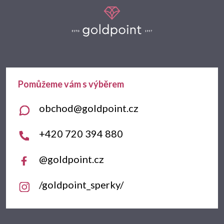
á
p
a
t
obchod
@
goldpoint.cz
í
+420 720 394 880
@goldpoint.cz
/goldpoint_sperky/