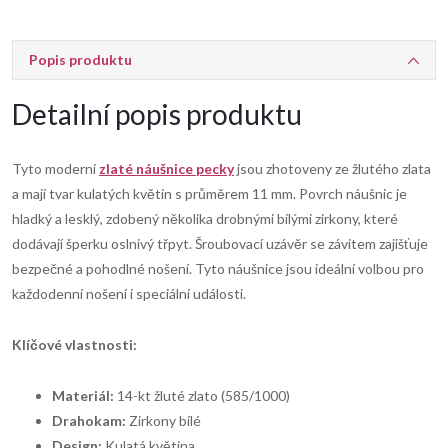
Popis produktu
Detailní popis produktu
Tyto moderní
zlaté náušnice pecky
jsou zhotoveny ze žlutého zlata
a mají tvar kulatých květin s průměrem 11 mm. Povrch náušnic je
hladký a lesklý, zdobený několika drobnými bílými zirkony, které
dodávají šperku oslnivý třpyt. Šroubovací uzávěr se závitem zajišťuje
bezpečné a pohodlné nošení. Tyto náušnice jsou ideální volbou pro
každodenní nošení i speciální události.
Klíčové vlastnosti:
Materiál:
14-kt žluté zlato (585/1000)
Drahokam:
Zirkony bílé
Design:
Kulatá květina