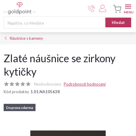
Přejít
na
obsah
Nákupní
Hledat
košík
Náušnice s kameny
Zlaté náušnice se zirkony
kytičky
Neohodnoceno
Podrobnosti hodnocení
Kód produktu:
1.01.NA105638
Doprava zdarma