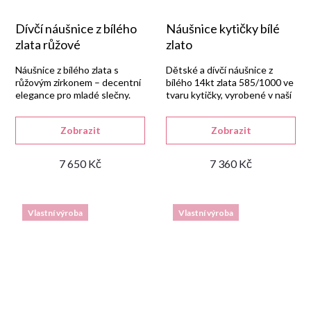
Dívčí náušnice z bílého
Náušnice kytičky bílé
zlata růžové
zlato
Náušnice z bílého zlata s
Dětské a dívčí náušnice z
růžovým zirkonem – decentní
bílého 14kt zlata 585/1000 ve
elegance pro mladé slečny.
tvaru kytičky, vyrobené v naší
zlatnické dílně a osazené
modrým syntetickým safírem
Zobrazit
Zobrazit
a bílými zirkony.
7 650 Kč
7 360 Kč
Vlastní výroba
Vlastní výroba