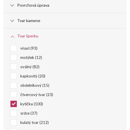
Povrchová úprava
d
Tvar kamene
u
Tvar šperku
k
visací
93
t
motýlek
12
oválný
82
ů
kapkovitý
20
obdelníkový
15
čtvercový tvar
23
kytička
100
srdce
37
kulatý tvar
212