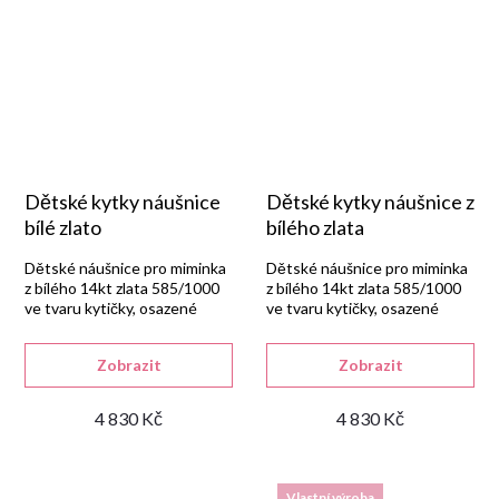
Dětské kytky náušnice
Dětské kytky náušnice z
bílé zlato
bílého zlata
Dětské náušnice pro miminka
Dětské náušnice pro miminka
z bílého 14kt zlata 585/1000
z bílého 14kt zlata 585/1000
ve tvaru kytičky, osazené
ve tvaru kytičky, osazené
kulatým bílým syntetickým
kulatým červeným
zirkonem.
syntetickým rubínem.
Zobrazit
Zobrazit
4 830 Kč
4 830 Kč
Vlastní výroba