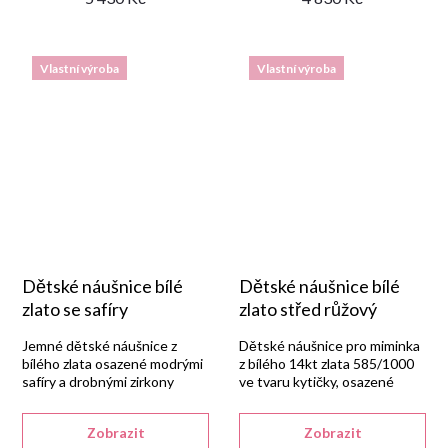
Vlastní výroba
Vlastní výroba
Dětské náušnice bílé
Dětské náušnice bílé
zlato se safíry
zlato střed růžový
Jemné dětské náušnice z
Dětské náušnice pro miminka
bílého zlata osazené modrými
z bílého 14kt zlata 585/1000
safíry a drobnými zirkony
ve tvaru kytičky, osazené
kolem.
růžovým syntetickým
zirkonem uprostřed a bílými
Zobrazit
Zobrazit
zirkony.