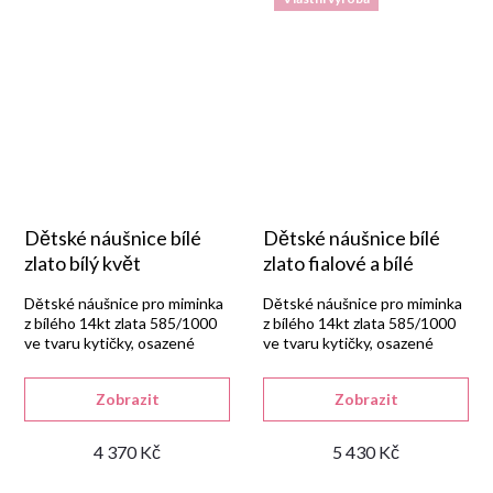
Dětské náušnice bílé
Dětské náušnice bílé
zlato bílý květ
zlato fialové a bílé
Dětské náušnice pro miminka
Dětské náušnice pro miminka
z bílého 14kt zlata 585/1000
z bílého 14kt zlata 585/1000
ve tvaru kytičky, osazené
ve tvaru kytičky, osazené
bílým syntetickým zirkonem s
fialovým syntetickým
dětským uzávěrem.
ametystem a bílými zirkony.
Zobrazit
Zobrazit
4 370 Kč
5 430 Kč