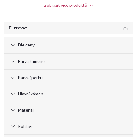
Zobrazit více produktů
V
Filtrovat
ý
Dle ceny
p
Barva kamene
i
Barva šperku
s
Hlavní kámen
p
Materiál
r
Pohlaví
o