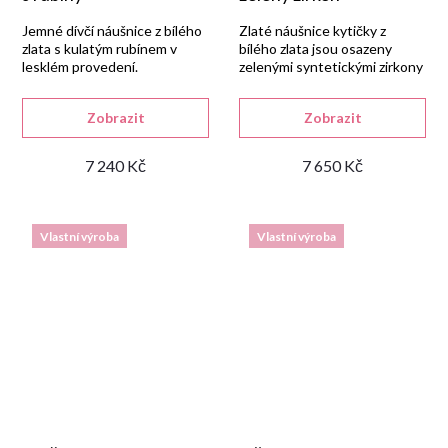
Jemné dívčí náušnice z bílého
Zlaté náušnice kytičky z
zlata s kulatým rubínem v
bílého zlata jsou osazeny
lesklém provedení.
zelenými syntetickými zirkony
kulatého tvaru.
Zobrazit
Zobrazit
7 240 Kč
7 650 Kč
Vlastní výroba
Vlastní výroba