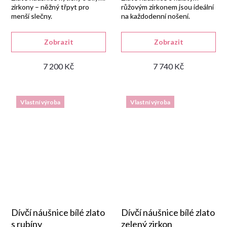
zirkony – něžný třpyt pro
růžovým zirkonem jsou ideální
menší slečny.
na každodenní nošení.
Zobrazit
Zobrazit
7 200 Kč
7 740 Kč
Vlastní výroba
Vlastní výroba
Dívčí náušnice bílé zlato
Dívčí náušnice bílé zlato
s rubíny
zelený zirkon