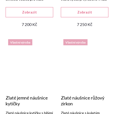
slečny.
zlatnické dílně a osazené
kulatým modrým syntetickým
Zobrazit
Zobrazit
akvamarínem.
7 200 Kč
7 250 Kč
Vlastní výroba
Vlastní výroba
Zlaté jemné náušnice
Zlaté náušnice růžový
kytičky
zirkon
Zlaté náušnice kytičky s bílými
Zlaté náušnice s kulatým