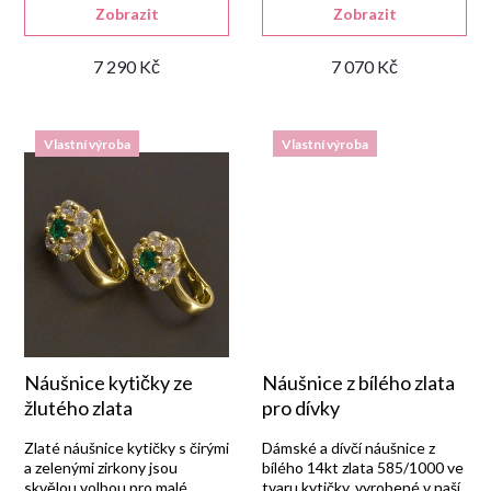
d
Zobrazit
Zobrazit
7 290 Kč
7 070 Kč
u
k
Vlastní výroba
Vlastní výroba
t
ů
Náušnice kytičky ze
Náušnice z bílého zlata
žlutého zlata
pro dívky
Zlaté náušnice kytičky s čirými
Dámské a dívčí náušnice z
a zelenými zirkony jsou
bílého 14kt zlata 585/1000 ve
skvělou volbou pro malé
tvaru kytičky, vyrobené v naší