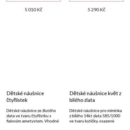
5 010 Kč
5 290 Kč
Dětské náušnice
Dětské náušnice květ z
čtyřlístek
bílého zlata
Dětské náušnice ze žlutého
Dětské náušnice pro miminka
zlata ve tvaru čtyřlístku s
z bílého 14kt zlata 585/1000
fialovým ametystem. Vhodné
ve tvaru kytičky, osazené
pro miminka.
červeným syntetickým