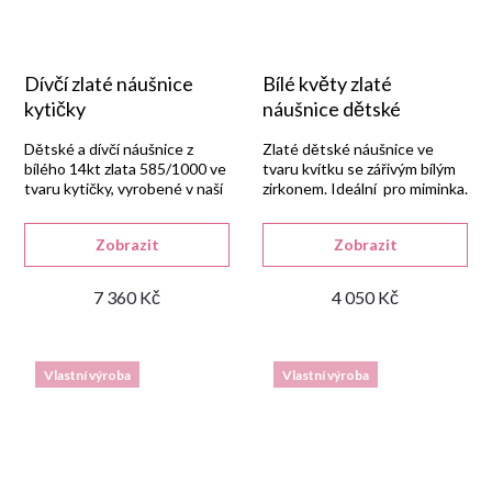
Dívčí zlaté náušnice
Bílé květy zlaté
kytičky
náušnice dětské
Dětské a dívčí náušnice z
Zlaté dětské náušnice ve
bílého 14kt zlata 585/1000 ve
tvaru kvítku se zářivým bílým
tvaru kytičky, vyrobené v naší
zirkonem. Ideální pro miminka.
zlatnické dílně a osazené
bílými syntetickými zirkony.
Zobrazit
Zobrazit
7 360 Kč
4 050 Kč
Vlastní výroba
Vlastní výroba