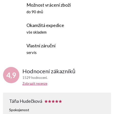
Možnost vrácení zboží
u
do 90 dnů
Okamžitá expedice
vše skladem
Vlastní záruční
servis
Hodnocení zákazníků
4,9
1529 hodnocení
Zobrazit recenze
Táňa Hudečková
Spokojenost