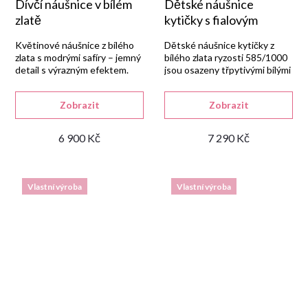
Dívčí náušnice v bílém
Dětské náušnice
zlatě
kytičky s fialovým
kamínkem
Květinové náušnice z bílého
Dětské náušnice kytičky z
zlata s modrými safíry – jemný
bílého zlata ryzosti 585/1000
detail s výrazným efektem.
jsou osazeny třpytivými bílými
zirkony a jedním fialovým.
Zobrazit
Zobrazit
6 900 Kč
7 290 Kč
Vlastní výroba
Vlastní výroba