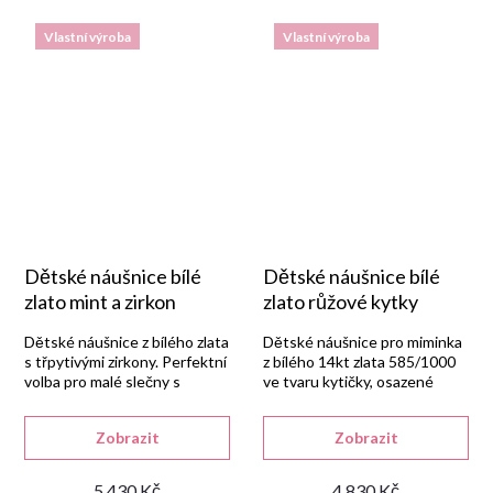
Vlastní výroba
Vlastní výroba
Dětské náušnice bílé
Dětské náušnice bílé
zlato mint a zirkon
zlato růžové kytky
Dětské náušnice z bílého zlata
Dětské náušnice pro miminka
s třpytivými zirkony. Perfektní
z bílého 14kt zlata 585/1000
volba pro malé slečny s
ve tvaru kytičky, osazené
bezpečným zapínáním.
kulatým růžovým syntetickým
zirkonem.
Zobrazit
Zobrazit
5 430 Kč
4 830 Kč