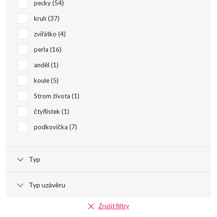
pecky
54
kruh
37
zvířátko
4
perla
16
anděl
1
koule
5
Strom života
1
čtyřlístek
1
podkovička
7
Typ
Typ uzávěru
Zrušit filtry