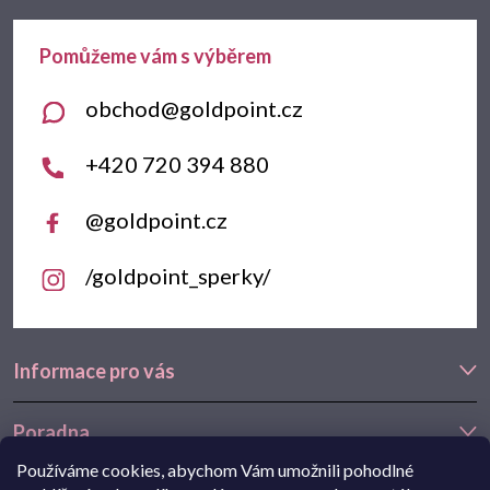
a
t
obchod
@
goldpoint.cz
í
+420 720 394 880
@goldpoint.cz
/goldpoint_sperky/
Informace pro vás
Poradna
Používáme cookies, abychom Vám umožnili pohodlné