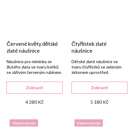
Červené květy dětské
Čtyřlístek zlaté
zlaté náušnice
náušnice
Náušnice pro miminka ze
Dětské zlaté náušnice ve
žlutého zlata ve tvaru kvítků
tvaru čtyřlístků se zeleným
se zářivým červeným rubínem.
zirkonem uprostřed.
Bezpečnostní zapínání.
Zobrazit
Zobrazit
4 280 Kč
5 180 Kč
Vlastní výroba
Vlastní výroba