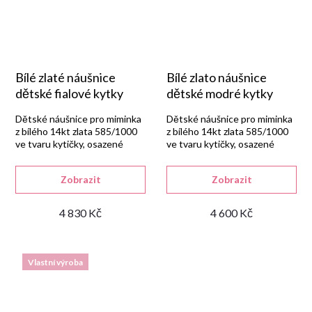
Bílé zlaté náušnice
Bílé zlato náušnice
dětské fialové kytky
dětské modré kytky
Dětské náušnice pro miminka
Dětské náušnice pro miminka
z bílého 14kt zlata 585/1000
z bílého 14kt zlata 585/1000
ve tvaru kytičky, osazené
ve tvaru kytičky, osazené
kulatým fialovým syntetickým
kulatým modrým syntetickým
ametystem.
akvamarínem.
Zobrazit
Zobrazit
4 830 Kč
4 600 Kč
Vlastní výroba