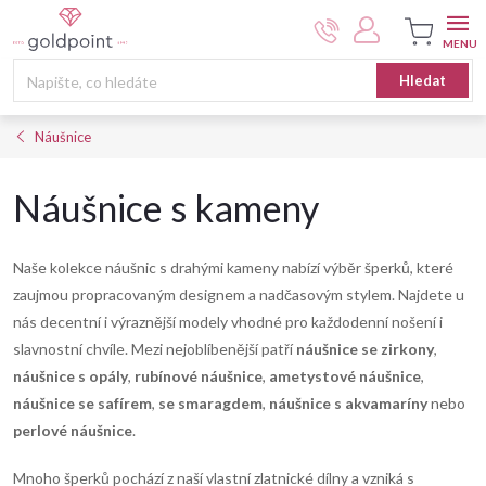
Přejít
na
obsah
Nákupní
Hledat
košík
Náušnice
Náušnice s kameny
Naše kolekce náušnic s drahými kameny nabízí výběr šperků, které
zaujmou propracovaným designem a nadčasovým stylem. Najdete u
nás decentní i výraznější modely vhodné pro každodenní nošení i
slavnostní chvíle. Mezi nejoblíbenější patří
náušnice se zirkony
,
náušnice s opály
,
rubínové náušnice
,
ametystové náušnice
,
náušnice se safírem
,
se smaragdem
,
náušnice s akvamaríny
nebo
perlové náušnice
.
Mnoho šperků pochází z naší vlastní zlatnické dílny a vzniká s