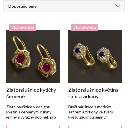
Ř
Doporučujeme
a
Nejlevnější
Vlastní výroba
Vlastní výroba
Nejdražší
z
Nejprodávanější
e
Abecedně
n
í
p
Zlaté náušnice kytičky
Zlaté náušnice květina
červené
safír a zirkony
r
Zlaté náušnice v designu
Dívčí náušnice s modrým
květin s červenými rubíny –
safírem a zirkony ve tvaru
jemný a výrazný doplněk pro
květu zaujmou jemným
o
každý den.
stylem.