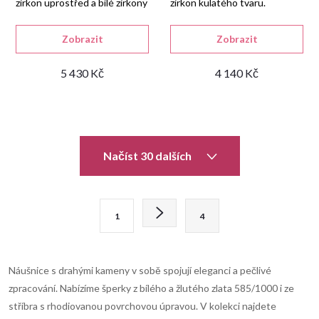
zirkon uprostřed a bílé zirkony
zirkon kulatého tvaru.
v okvětních lístcích.
Náušnice mají klasický dětský
uzávěr.
Zobrazit
Zobrazit
5 430 Kč
4 140 Kč
O
Načíst 30 dalších
v
l
S
1
4
t
á
r
d
á
Náušnice s drahými kameny v sobě spojují eleganci a pečlivé
n
a
zpracování. Nabízíme šperky z bílého a žlutého zlata 585/1000 i ze
k
stříbra s rhodiovanou povrchovou úpravou. V kolekci najdete