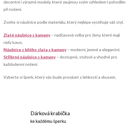
c
o
decentní i výrazné modely, které zaujmou svým vzhledem i pohodlím
í
při nošení.
v
á
p
Zvolte si náušnice podle materiálu, který nejlépe vystihuje váš styl.
n
r
í
Zlaté náušnice s kameny
– nadčasová volba pro ženy, které mají
rády luxus.
v
Náušnice z bílého zlata s kameny
– moderní, jemné a elegantní.
k
Stříbrné náušnice s kameny
– dostupné, stylové a vhodné pro
každodenní nošení.
y
Vyberte si šperk, který vás bude provázet s lehkostí a vkusem.
v
ý
p
Dárková krabička
i
ke každému šperku
s