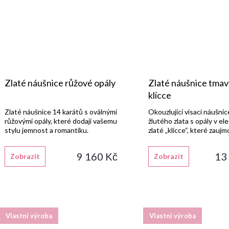
Zlaté náušnice růžové opály
Zlaté náušnice tmav
klícce
Zlaté náušnice 14 karátů s oválnými
Okouzlující visací náušnic
růžovými opály, které dodají vašemu
žlutého zlata s opály v el
stylu jemnost a romantiku.
zlaté „klícce“, které zaujm
9 160 Kč
13
Zobrazit
Zobrazit
Vlastní výroba
Vlastní výroba