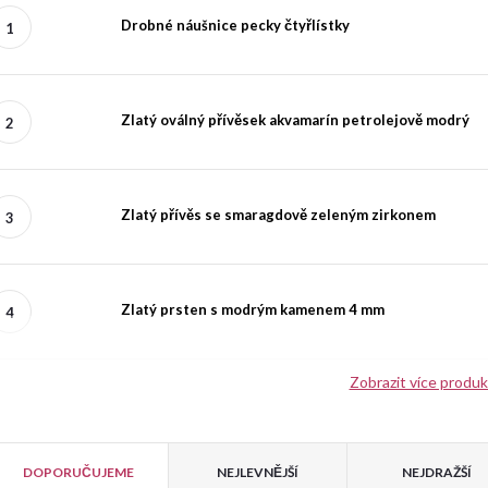
Drobné náušnice pecky čtyřlístky
Zlatý oválný přívěsek akvamarín petrolejově modrý
Zlatý přívěs se smaragdově zeleným zirkonem
Zlatý prsten s modrým kamenem 4 mm
Zobrazit více produ
V
Ř
DOPORUČUJEME
NEJLEVNĚJŠÍ
NEJDRAŽŠÍ