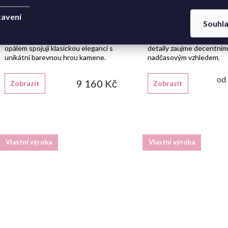
Zlaté náušnice s oválným
Zlatý náramek vybr
avení
modrým opálem
ozdoby
Souhl
Zlaté oválné náušnice s modrým
Pevný zlatý náramek s b
opálem spojují klasickou eleganci s
detaily zaujme decentním
unikátní barevnou hrou kamene.
nadčasovým vzhledem.
od
9 160 Kč
Zobrazit
Zobrazit
Vlastní výroba
Vlastní výroba