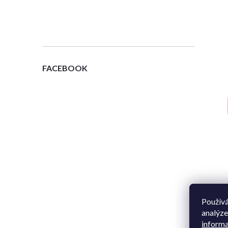
FACEBOOK
Používá
analýze
informa