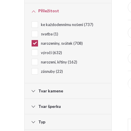
e
Příležitost
l
ke každodennímu nošení
737
svatba
1
narozeniny, svátek
708
výročí
632
narození, křtiny
162
zásnuby
22
Tvar kamene
Tvar šperku
Typ