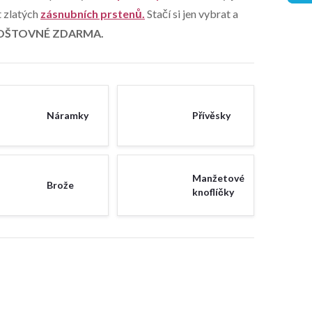
t zlatých
zásnubních prstenů
.
Stačí si jen vybrat a
OŠTOVNÉ ZDARMA.
Náramky
Přívěsky
Manžetové
Brože
knoflíčky