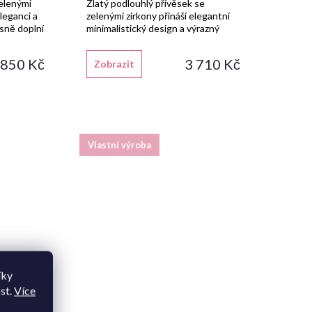
zelenými
Zlatý podlouhlý přívěsek se
leganci a
zelenými zirkony přináší elegantní
ásně doplní
minimalistický design a výrazný
barevný akcent.
 850 Kč
3 710 Kč
Zobrazit
Vlastní výroba
íky
st.
Více