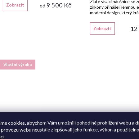
k
Zlaté visací náušnice se 
9 500 Kč
Zobrazit
od
u
zirkony přinášejí jemnou e
t
moderní design, který kr
každý outfit.
k
ů
12
Zobrazit
t
ů
Vlastní výroba
me cookies, abychom Vám umožnili pohodlné prohlížení webu a d
 provozu webu neustále zlepšovali jeho funkce, výkon a použitelno
cí