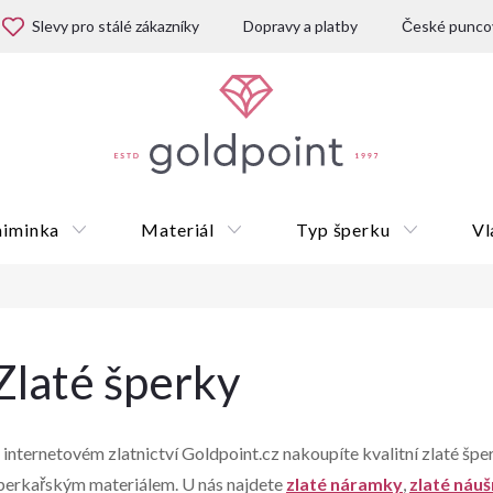
Slevy pro stálé zákazníky
Dopravy a platby
České puncov
miminka
Materiál
Typ šperku
Vl
Dárkové poukazy
Zlaté šperky
 internetovém zlatnictví Goldpoint.cz nakoupíte kvalitní
zlaté špe
perkařským materiálem. U nás najdete
zlaté náramky
,
zlaté náuš