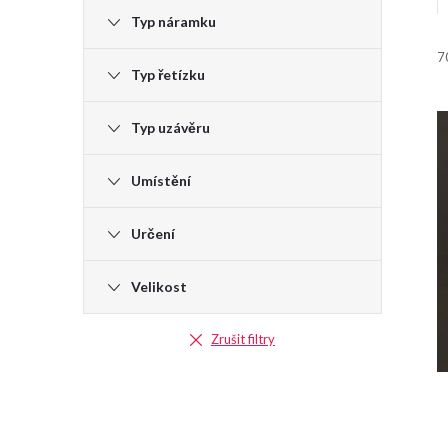
Typ náramku
7
Typ řetízku
i
Typ uzávěru
Umístění
í
Určení
Velikost
Zrušit filtry