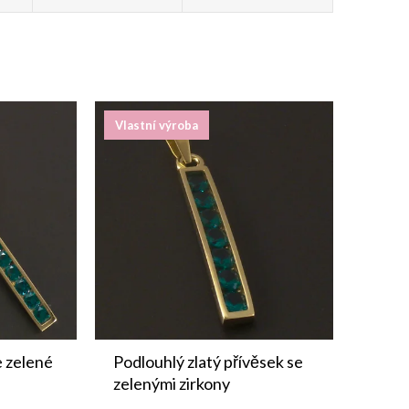
Vlastní výroba
e zelené
Podlouhlý zlatý přívěsek se
zelenými zirkony