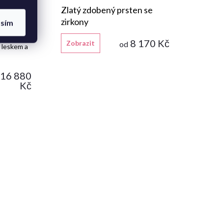
ušované
Zlatý zdobený prsten se
zirkony
asím
roušenými
8 170 Kč
Zobrazit
od
 leskem a
16 880
Kč