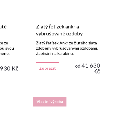
uté
Zlatý řetízek ankr a
vybrušované ozdoby
ce ze
Zlatý řetízek Ankr ze žlutého zlata
mou svou
zdobený vybrušovanými ozdobami.
mene.
Zapínání na karabinu.
41 630
od
 930 Kč
Zobrazit
Kč
Vlastní výroba