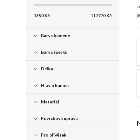
z
t
j
1350
Kč
117770
Kč
r
Barva kamene
a
Barva šperku
n
Délka
n
Hlavní kámen
í
Materiál
p
Povrchová úprava
a
n
Pro přívěsek