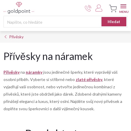
Přejít
na
obsah
Nákupní
Hledat
košík
Přívěsky
Přívěsky na náramek
Přívěsky
na
náramky
jsou jedinečné šperky, které vyprávějí váš
osobní příběh. Vyberte si stříbrné nebo
zlaté přívěsky
, které
vyjadřují vaši osobnost, nebo vytvořte jedinečnou kombinaci z
přívěsků, které jste obdrželi jako dárek. Zdobené drahými kameny
přinášejí eleganci a luxus, který oslní. Najděte svůj nový přívěsek a
doplňte svou šperkovnici o další výjimečný kousek.