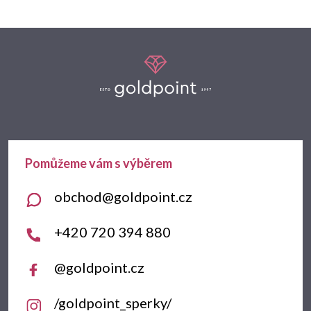
Z
á
p
a
t
obchod
@
goldpoint.cz
í
+420 720 394 880
@goldpoint.cz
/goldpoint_sperky/