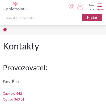
Přejít
na
obsah
Nákupní
Hledat
košík
Domů
Kontakty
Provozovatel:
Pavel Říha
Čapkova 442
Ostrov 363 01