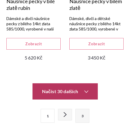
Náušnice pecky v bílé
Náušnice pecky v bílém
zlatě rubín
zlatě
Dámské a dívčí náušnice
Dámské, dívčí a dětské
pecky z bílého 14kt zlata
náušnice pecky z bílého 14kt
585/1000, vyrobené v naší
zlata 585/1000, vyrobené v
zlatnické dílně a osazené
naší zlatnické dílně a osazené
kulatým červeným
kulatým zeleným syntetickým
Zobrazit
Zobrazit
syntetickým rubínem.
smaragdem.
5 620 Kč
3 450 Kč
O
Načíst 30 dalších
v
l
S
1
3
t
á
r