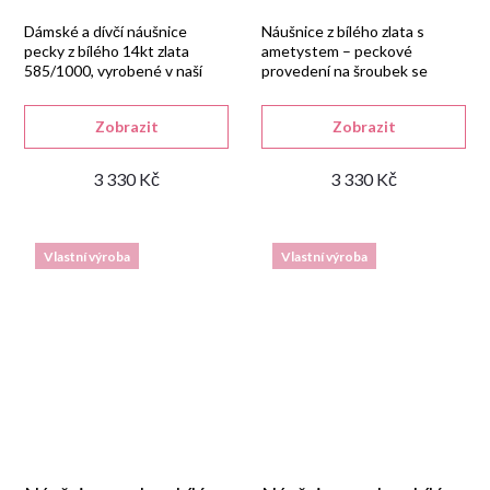
Dámské a dívčí náušnice
Náušnice z bílého zlata s
pecky z bílého 14kt zlata
ametystem – peckové
585/1000, vyrobené v naší
provedení na šroubek se
zlatnické dílně a osazené
závitem.
kulatým světlemodrým
Zobrazit
Zobrazit
syntetickým akvamarínem.
3 330 Kč
3 330 Kč
Vlastní výroba
Vlastní výroba