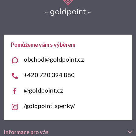
á
p
a
t
obchod
@
goldpoint.cz
í
+420 720 394 880
@goldpoint.cz
/goldpoint_sperky/
Informace pro vás