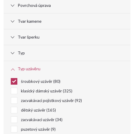
Povrchová úprava
d
Tvar kamene
u
Tvar šperku
k
Typ
t
Typ uzávěru
ů
šroubkový uzávěr
80
klasický dámský uzávěr
325
zacvakávací pojistkový uzávěr
92
dětský uzávěr
165
zacvakávací uzávěr
34
puzetový uzávěr
9