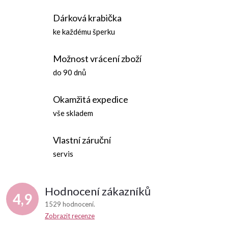
p
Dárková krabička
i
ke každému šperku
s
Možnost vrácení zboží
u
do 90 dnů
Okamžitá expedice
vše skladem
Vlastní záruční
servis
Hodnocení zákazníků
4,9
1529 hodnocení
Zobrazit recenze