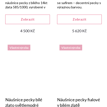
náušnice pecky z bílého 14kt
se safírem – decentní pecky s
zlata 585/1000, vyrobené v
výraznou barvou.
naší zlatnické dílně a osazené
kulatým fialovým syntetickým
Zobrazit
Zobrazit
ametystem.
4 500 Kč
5 620 Kč
Vlastní výroba
Vlastní výroba
Náušnice pecky bílé
Náušnice pecky fialové
zlato světlemodré
v bílém zlatě