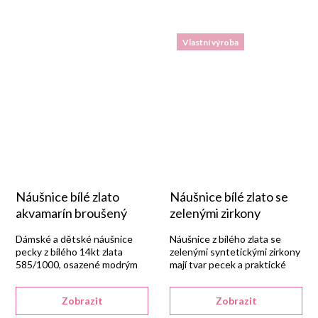
Vlastní výroba
Náušnice bílé zlato
Náušnice bílé zlato se
akvamarín broušený
zelenými zirkony
Dámské a dětské náušnice
Náušnice z bílého zlata se
pecky z bílého 14kt zlata
zelenými syntetickými zirkony
585/1000, osazené modrým
mají tvar pecek a praktické
syntetickým akvamarínem ve
šroubkové zapínání.
tvaru špicoválu se
Zobrazit
Zobrazit
šroubkovým uzávěrem.