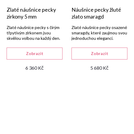
Zlaté náušnice pecky
Náušnice pecky žluté
zirkony 5 mm
zlato smaragd
Zlaté náušnice pecky s čirým
Zlaté náušnice pecky osazené
třpytivým zirkonem jsou
smaragdy, které zaujmou svou
skvělou volbou na každý den.
jednoduchou elegancí.
Vhodné pro každý den.
Zobrazit
Zobrazit
6 360 Kč
5 680 Kč