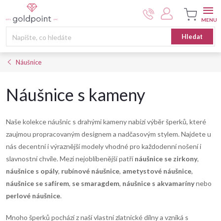
Přejít
na
obsah
Nákupní
Hledat
košík
Náušnice
Náušnice s kameny
Naše kolekce náušnic s drahými kameny nabízí výběr šperků, které
zaujmou propracovaným designem a nadčasovým stylem. Najdete u
nás decentní i výraznější modely vhodné pro každodenní nošení i
slavnostní chvíle. Mezi nejoblíbenější patří
náušnice se zirkony
,
náušnice s opály
,
rubínové náušnice
,
ametystové náušnice
,
náušnice se safírem
,
se smaragdem
,
náušnice s akvamaríny
nebo
perlové náušnice
.
Mnoho šperků pochází z naší vlastní zlatnické dílny a vzniká s