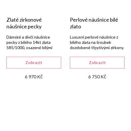
Zlaté zirkonové
Perlové náušnice bílé
náušnice pecky
zlato
Dámské a dívčí náušnice
Luxusní perlové náušnice z
pecky z bílého 14kt zlata
bílého zlata na šroubek
585/1000, osazené bílými
dozdobené třpytivými zirkony.
syntetickými zirkony v
kulatém tvaru se šroubkovým
Zobrazit
Zobrazit
uzávěrem.
6 970 Kč
6 750 Kč