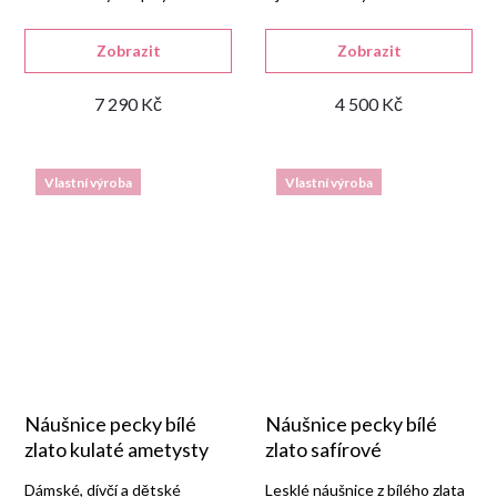
Zobrazit
Zobrazit
7 290 Kč
4 500 Kč
Vlastní výroba
Vlastní výroba
Náušnice pecky bílé
Náušnice pecky bílé
zlato kulaté ametysty
zlato safírové
Dámské, dívčí a dětské
Lesklé náušnice z bílého zlata