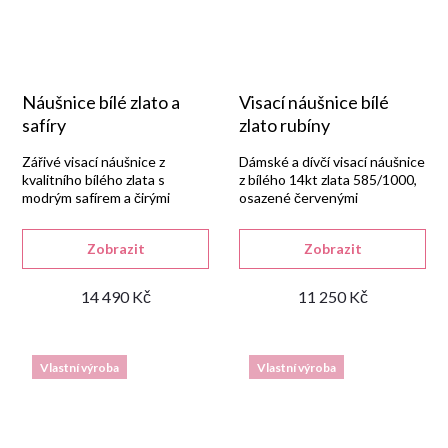
Náušnice bílé zlato a
Visací náušnice bílé
safíry
zlato rubíny
Zářivé visací náušnice z
Dámské a dívčí visací náušnice
kvalitního bílého zlata s
z bílého 14kt zlata 585/1000,
modrým safírem a čirými
osazené červenými
zirkony.
syntetickými rubíny a bílými
zirkony se šroubkovým
Zobrazit
Zobrazit
uzávěrem.
14 490 Kč
11 250 Kč
Vlastní výroba
Vlastní výroba