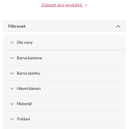
Zobrazit více produktů
V
Filtrovat
ý
Dle ceny
p
Barva kamene
i
Barva šperku
s
Hlavní kámen
p
Materiál
r
Pohlaví
o