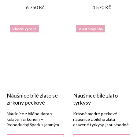
6 750 Kč
4 570 Kč
Vlastní výroba
Vlastní výroba
Náušnice bílé zlato se
Náušnice bílé zlato
zirkony peckové
tyrkysy
Náušnice z bílého zlata s
Krásně modré peckové
kulatým zirkonem –
náušnice z bílého zlata
jednoduchý šperk s jemným
osazené tyrkysy, jsou vhodné
leskem.
pro mnoho příležitostí.