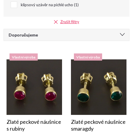
klipsový uzávěr na píchlé ucho
1
Zrušit filtry
Ř
Doporučujeme
a
Nejlevnější
Vlastní výroba
Vlastní výroba
Nejdražší
z
Nejprodávanější
e
Abecedně
n
í
p
Zlaté peckové náušnice
Zlaté peckové náušnice
s rubíny
smaragdy