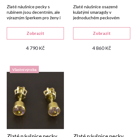
r
Zlaté náušnice pecky s
Zlaté náušnice osazené
rubínem jsou decentním, ale
kulatými smaragdy v
výrazným šperkem pro ženy i
jednoduchém peckovém
o
dívky.
provedení.
d
Zobrazit
Zobrazit
4 790 Kč
4 860 Kč
u
k
Vlastní výroba
t
ů
Zlaté náušnice pecky
Zlaté náušnice pecky