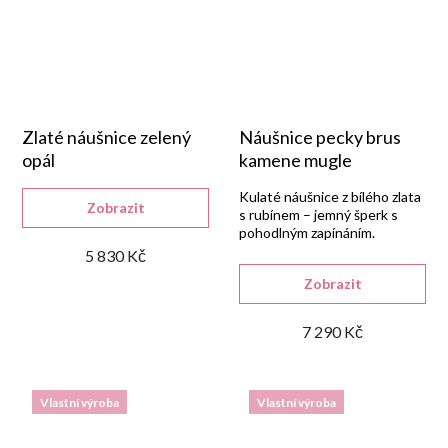
Zlaté náušnice zelený
Náušnice pecky brus
opál
kamene mugle
Kulaté náušnice z bílého zlata
Zobrazit
s rubínem – jemný šperk s
pohodlným zapínáním.
5 830 Kč
Zobrazit
7 290 Kč
Vlastní výroba
Vlastní výroba