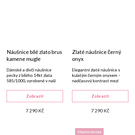
Náušnice bílé zlato brus
Zlaté náušnice černý
kamene mugle
onyx
Dámské a dívčí náušnice
Elegantní zlaté náušnice s
pecky z bílého 14kt zlata
kulatým černým onyxem –
585/1000, vyrobené v naší
nadčasový kontrast mezi
zlatnické dílně a osazené
zlatem a kamenem.
kulatým modrým syntetickým
Zobrazit
Zobrazit
safírem s brusem mugle.
7 290 Kč
7 290 Kč
Vlastní výroba