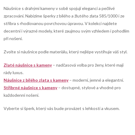
d
á
Náušnice s drahými kameny v sobě spojují eleganci a pečlivé
n
a
zpracování. Nabízíme šperky z bílého a žlutého zlata 585/1000 i ze
k
stříbra s rhodiovanou povrchovou úpravou. V kolekci najdete
c
o
decentní i výrazné modely, které zaujmou svým vzhledem i pohodlím
í
při nošení.
v
á
p
Zvolte si náušnice podle materiálu, který nejlépe vystihuje váš styl.
n
r
í
Zlaté náušnice s kameny
– nadčasová volba pro ženy, které mají
rády luxus.
v
Náušnice z bílého zlata s kameny
– moderní, jemné a elegantní.
k
Stříbrné náušnice s kameny
– dostupné, stylové a vhodné pro
každodenní nošení.
y
Vyberte si šperk, který vás bude provázet s lehkostí a vkusem.
v
ý