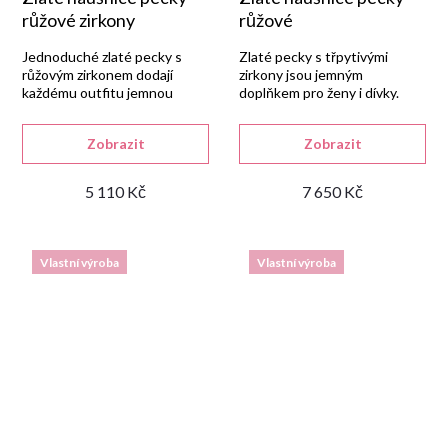
růžové zirkony
růžové
Jednoduché zlaté pecky s
Zlaté pecky s třpytivými
růžovým zirkonem dodají
zirkony jsou jemným
každému outfitu jemnou
doplňkem pro ženy i dívky.
barvu.
Zobrazit
Zobrazit
5 110 Kč
7 650 Kč
Vlastní výroba
Vlastní výroba