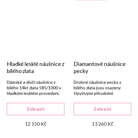
Hladké lesklé náušnice z
Diamantové náušnice
bílého zlata
pecky
Dámské a dívčí náušnice z
Drobné náušnice pecky z
bílého 14kt zlata 585/1000 v
bílého zlata jsou osazeny
hladkém lesklém provedení,
třpytivými přírodními
osazené bílými syntetickými
diamanty.
zirkony se šroubkovým
Zobrazit
Zobrazit
uzávěrem.
12 150 Kč
13 260 Kč