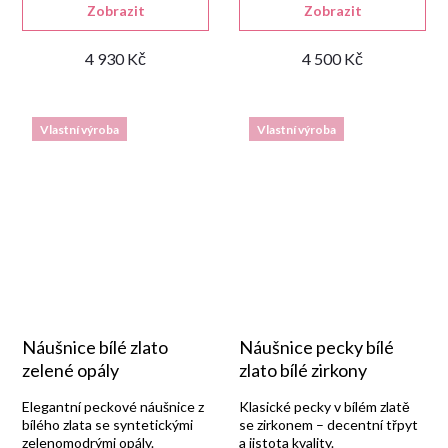
Zobrazit
Zobrazit
4 930 Kč
4 500 Kč
Vlastní výroba
Vlastní výroba
Náušnice bílé zlato
Náušnice pecky bílé
zelené opály
zlato bílé zirkony
Elegantní peckové náušnice z
Klasické pecky v bílém zlatě
bílého zlata se syntetickými
se zirkonem – decentní třpyt
zelenomodrými opály.
a jistota kvality.