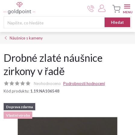
Přejít
na
obsah
Nákupní
Hledat
košík
Náušnice s kameny
Drobné zlaté náušnice
zirkony v řadě
Neohodnoceno
Podrobnosti hodnocení
Kód produktu:
1.19.NA106548
Doprava zdarma
Vlastní výroba