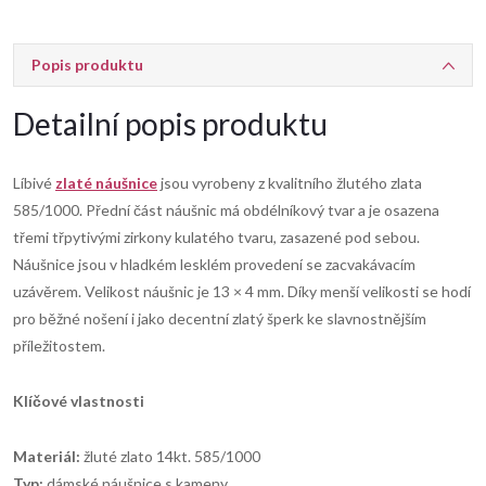
Popis produktu
Detailní popis produktu
Líbivé
zlaté náušnice
jsou vyrobeny z kvalitního žlutého zlata
585/1000. Přední část náušnic má obdélníkový tvar a je osazena
třemi třpytivými zirkony kulatého tvaru, zasazené pod sebou.
Náušnice jsou v hladkém lesklém provedení se zacvakávacím
uzávěrem. Velikost náušnic je 13 × 4 mm. Díky menší velikosti se hodí
pro běžné nošení i jako decentní zlatý šperk ke slavnostnějším
příležitostem.
Klíčové vlastnosti
Materiál:
žluté zlato 14kt. 585/1000
Typ:
dámské náušnice s kameny