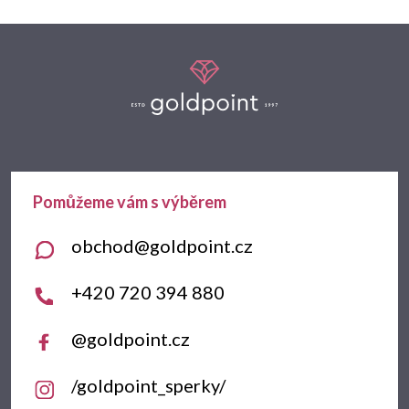
Z
á
p
a
t
obchod
@
goldpoint.cz
í
+420 720 394 880
@goldpoint.cz
/goldpoint_sperky/