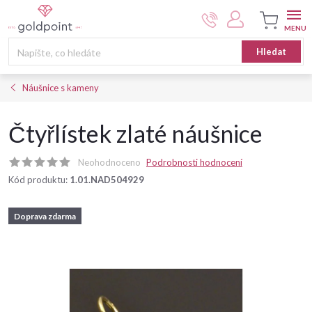
Přejít
na
obsah
Nákupní
Hledat
košík
Náušnice s kameny
Čtyřlístek zlaté náušnice
Neohodnoceno
Podrobnosti hodnocení
Kód produktu:
1.01.NAD504929
Doprava zdarma