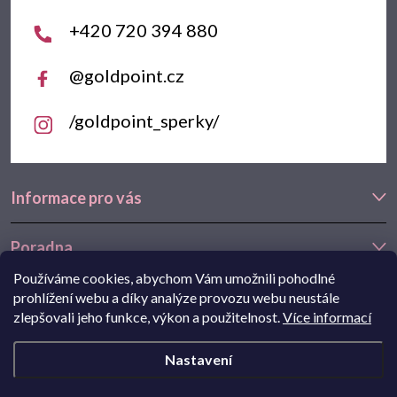
í
+420 720 394 880
@goldpoint.cz
/goldpoint_sperky/
Informace pro vás
Poradna
Používáme cookies, abychom Vám umožnili pohodlné
Často hledáte
prohlížení webu a díky analýze provozu webu neustále
zlepšovali jeho funkce, výkon a použitelnost.
Více informací
Navštivte také náš e-shop Goldstore.cz:
zlaté náušnice
,
dětské
Nastavení
náušnice
,
náušnice z bílého zlata