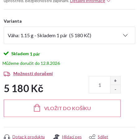
uprostřed. Bezpečnostní zapínání.
Detailní informace
Varianta
Skladem
1 pár
12.8.2026
Možnosti doručení
5 180 Kč
Měrná
cena:
VLOŽIT DO KOŠÍKU
Dotaz k produktu
Hlídací pes
Sdílet