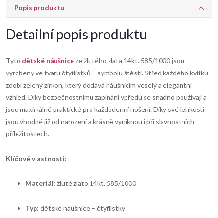
Popis produktu
Detailní popis produktu
Tyto
dětské náušnice
ze žlutého zlata 14kt. 585/1000 jsou
vyrobeny ve tvaru čtyřlístků – symbolu štěstí. Střed každého kvítku
zdobí zelený zirkon, který dodává náušnicím veselý a elegantní
vzhled. Díky bezpečnostnímu zapínání vpředu se snadno používají a
jsou maximálně praktické pro každodenní nošení. Díky své lehkosti
jsou vhodné již od narození a krásně vyniknou i při slavnostních
příležitostech.
Klíčové vlastnosti:
Materiál:
žluté zlato 14kt. 585/1000
Typ:
dětské náušnice – čtyřlístky