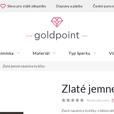
Slevy pro stálé zákazníky
Dopravy a platby
České puncov
miminka
Materiál
Typ šperku
Vl
Zlaté jemné náušnice kytičky
Dárkové poukazy
Zlaté jemn
Neohodnoceno
P
Zlaté náušnice kytičky s bílými zi