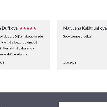
 Dufková
Mgr. Jana Kulštrunková
d doporučuji a nakoupím zde
Spokojenost, děkuji
. Rychlé a bezproblémové
 . Perfektně zabaleno v
vé krabičce zdarma.
026
17.6.2026