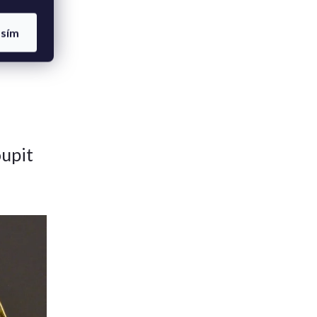
asím
upit