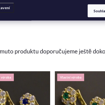
VŠECHNY PARAMETRY
avení
Souhl
omuto produktu doporučujeme ještě doko
í výroba
Vlastní výroba