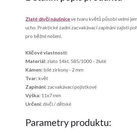
Zlaté dívčí náušnice
ve tvaru květů působí velmi je
ucho. Praktické zadní zacvakávací zapínání zajistí poh
pro běžné nošení.
Klíčové vlastnosti:
Materiál:
zlato 14kt. 585/1000 – žluté
Kámen:
bílé zirkony - 2 mm
Tvar:
květ
Zapínání:
zacvakávací pojistkové
Výška:
11x7 mm
Určení:
dívčí / dětské
Parametry produktu: