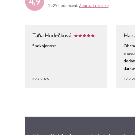
4,9
1529 hodnocení
Zobrazit recenze
Táňa Hudečková
Hana
Spokojenost
Obcho
znovu
dodání
dárko
29.7.2026
17.7.2