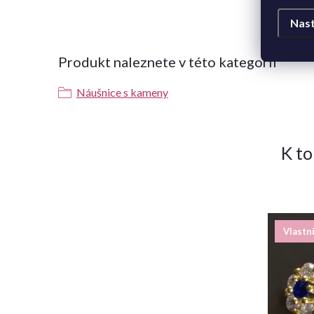
Nast
Produkt naleznete v této kategorii
Náušnice s kameny
K t
Vlastn