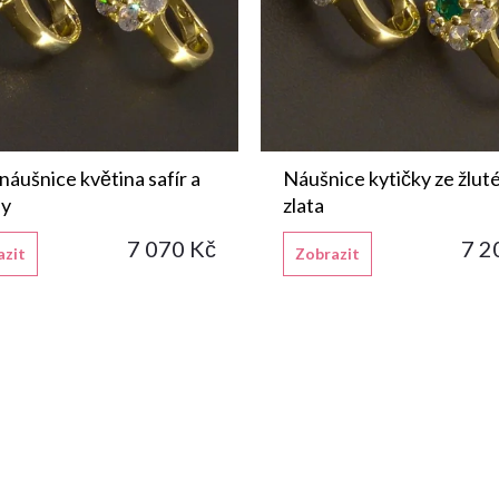
náušnice květina safír a
Náušnice kytičky ze žlut
ny
zlata
7 070 Kč
7 2
azit
Zobrazit