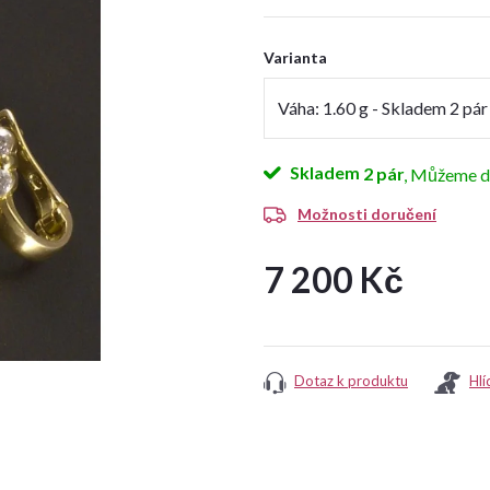
Varianta
Skladem
2 pár
Možnosti doručení
7 200 Kč
Měrná
cena:
Dotaz k produktu
Hlí