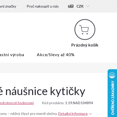
ní značky
Proč nakoupit u nás
CZK
Nákupní
košík
Prázdný košík
astní výroba
Akce/Slevy až 40%
é náušnice kytičky
odrobnosti hodnocení
Kód produktu:
1.19.NAD104894
rkony – něžný třpyt pro menší slečny.
Detailní informace