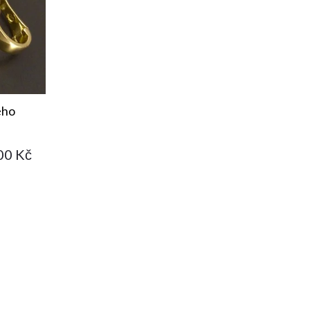
ého
00 Kč