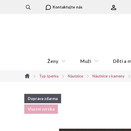
Přejít
Kontaktujte nás
na
obsah
Ženy
Muži
Děti a 
Typ šperku
Náušnice
Náušnice s kameny
Domů
Doprava zdarma
Vlastní výroba