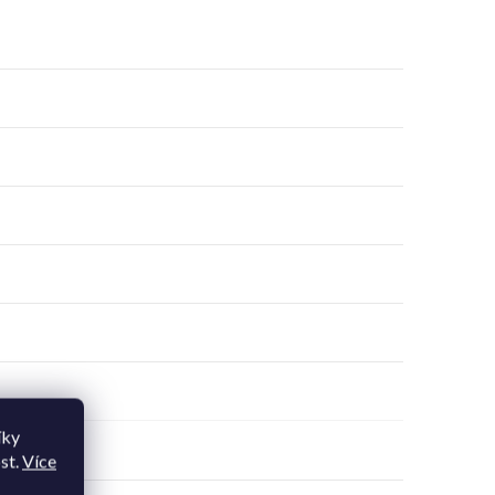
íky
st.
Více