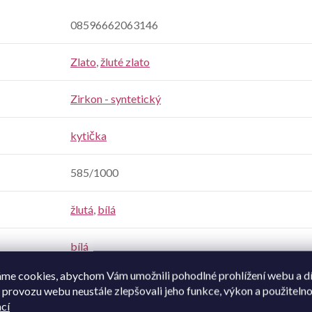
08596662063146
Zlato
,
žluté zlato
Zirkon - syntetický
kytička
585/1000
žlutá
,
bílá
bílá
me cookies, abychom Vám umožnili pohodlné prohlížení webu a d
dívčí
,
dětské
,
pro miminka
 provozu webu neustále zlepšovali jeho funkce, výkon a použitelno
cí