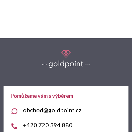
Z
á
p
a
t
obchod
@
goldpoint.cz
í
+420 720 394 880