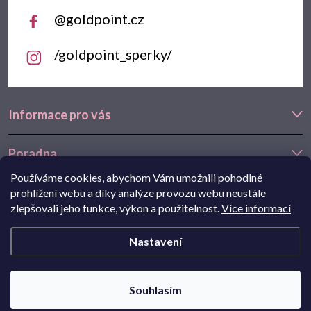
@goldpoint.cz
/goldpoint_sperky/
Informace pro vás
Poradna
Používáme cookies, abychom Vám umožnili pohodlné
Často hledáte
prohlížení webu a díky analýze provozu webu neustále
zlepšovali jeho funkce, výkon a použitelnost.
Více informací
Navštivte také náš e-shop Goldstore.cz:
zlaté náušnice
,
dětské
Nastavení
náušnice
,
náušnice z bílého zlata
Copyright 2026
Goldpoint.cz
. Všechna práva vyhrazena.
Souhlasím
Pohání Shoptet