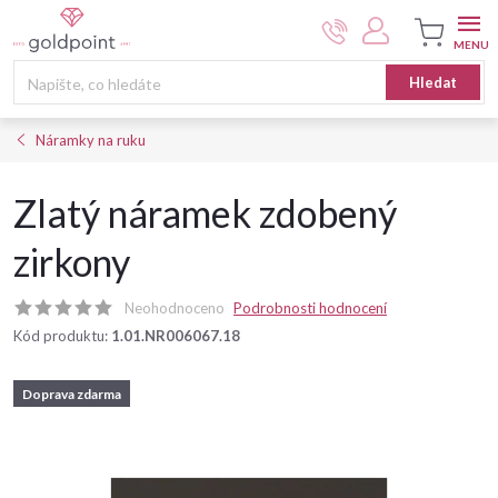
Přejít
na
obsah
Nákupní
Hledat
košík
Náramky na ruku
Zlatý náramek zdobený
zirkony
Neohodnoceno
Podrobnosti hodnocení
Kód produktu:
1.01.NR006067.18
Doprava zdarma