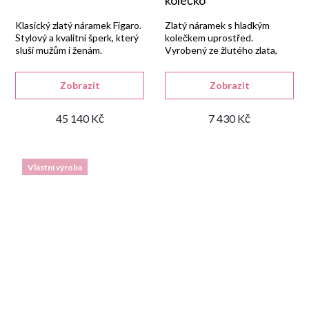
kolečko
Klasický zlatý náramek Figaro.
Zlatý náramek s hladkým
Stylový a kvalitní šperk, který
kolečkem uprostřed.
sluší mužům i ženám.
Vyrobený ze žlutého zlata,
minimalistický design.
Zobrazit
Zobrazit
45 140 Kč
7 430 Kč
Vlastní výroba