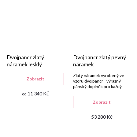
Dvojpancr zlatý
Dvojpancr zlatý pevný
náramek lesklý
náramek
Zlatý náramek vyrobený ve
Zobrazit
vzoru dvojpancr - výrazný
pánský doplněk pro každý
den.
11 340 Kč
od
Zobrazit
53 280 Kč