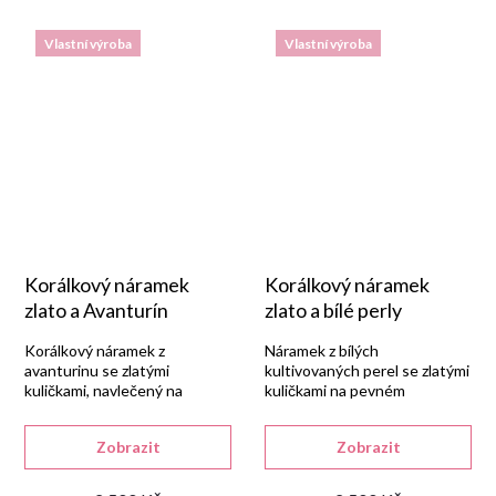
Vlastní výroba
Vlastní výroba
Korálkový náramek
Korálkový náramek
zlato a Avanturín
zlato a bílé perly
Korálkový náramek z
Náramek z bílých
avanturinu se zlatými
kultivovaných perel se zlatými
kuličkami, navlečený na
kuličkami na pevném
pevném nylonovém lanku.
nylonovém lanku.
Zobrazit
Zobrazit