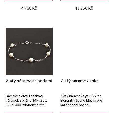
4 730 Kč
11 250 Kč
u
k
t
ů
Zlatý náramek s perlami
Zlatý náramek ankr
Dámský a dívčí řetízkový
Zlatý náramek typu Anker.
náramek z bílého 14kt zlata
Elegantní šperk, ideální pro
585/1000, zdobený bílými
každodenní nošení.
kultivovanými perlami a