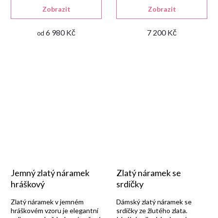
zapínáním na pérový kroužek.
Zobrazit
Zobrazit
6 980 Kč
7 200 Kč
od
Jemný zlatý náramek
Zlatý náramek se
hráškový
srdíčky
Zlatý náramek v jemném
Dámský zlatý náramek se
hráškovém vzoru je elegantní
srdíčky ze žlutého zlata.