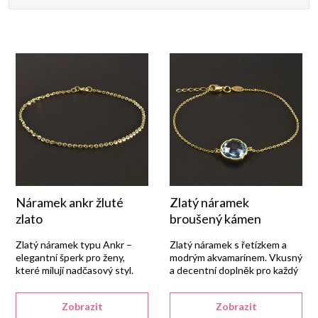
a
Nejlevnější
Nejdražší
z
Nejprodávanější
e
Abecedně
n
í
p
Náramek ankr žluté
Zlatý náramek
zlato
broušený kámen
r
Zlatý náramek typu Ankr –
Zlatý náramek s řetízkem a
elegantní šperk pro ženy,
modrým akvamarínem. Vkusný
které milují nadčasový styl.
a decentní doplněk pro každý
o
den.
d
Zobrazit
Zobrazit