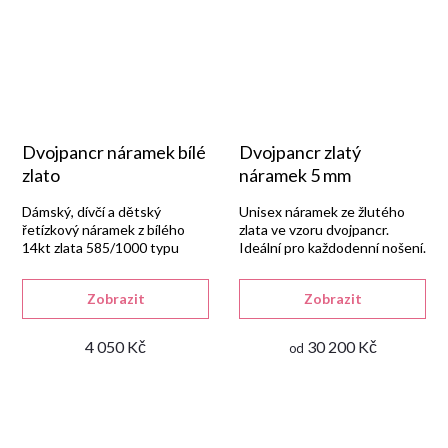
Dvojpancr náramek bílé
Dvojpancr zlatý
zlato
náramek 5 mm
Dámský, dívčí a dětský
Unisex náramek ze žlutého
řetízkový náramek z bílého
zlata ve vzoru dvojpancr.
14kt zlata 585/1000 typu
Ideální pro každodenní nošení.
dvojpancr, v lesklém
provedení se zapínáním na
Zobrazit
Zobrazit
pérový kroužek.
4 050 Kč
30 200 Kč
od