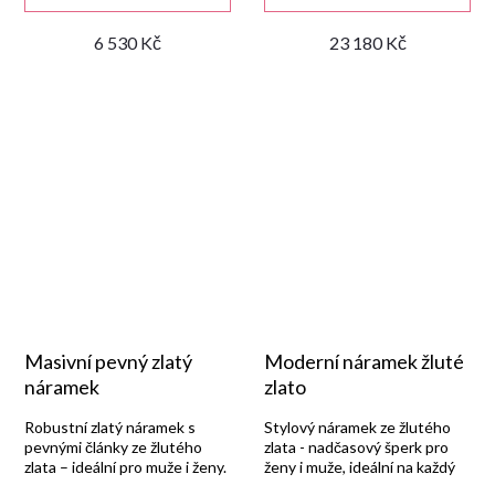
6 530 Kč
23 180 Kč
Masivní pevný zlatý
Moderní náramek žluté
náramek
zlato
Robustní zlatý náramek s
Stylový náramek ze žlutého
pevnými články ze žlutého
zlata - nadčasový šperk pro
zlata – ideální pro muže i ženy.
ženy i muže, ideální na každý
den.