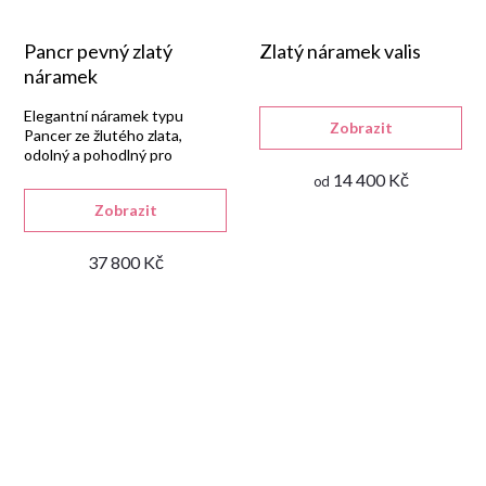
Pancr pevný zlatý
Zlatý náramek valis
náramek
Elegantní náramek typu
Zobrazit
Pancer ze žlutého zlata,
odolný a pohodlný pro
každodenní nošení.
14 400 Kč
od
Zobrazit
37 800 Kč