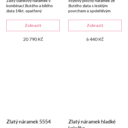
Zlatý článkový náramek v
Stylový plochý náramek ze
kombinaci žlutého a bílého
žlutého zlata s lesklým
zlata 14kt. opatřený
povrchem a spolehlivým
karabinou.
zapínáním.
Zobrazit
Zobrazit
20 790 Kč
6 440 Kč
Zlatý náramek 5554
Zlatý náramek hladké