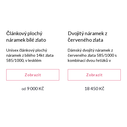
Článkový plochý
Dvojitý náramek z
náramek bílé zlato
červeného zlata
Unisex článkový plochý
Dámský dvojitý náramek z
náramek z bílého 14kt zlata
červeného zlata 585/1000 s
585/1000, v lesklém
kombinací dvou řetízků v
provedení se zapínáním na
jednoduchém stylu.
karabinu.
Zobrazit
Zobrazit
9 000 Kč
18 450 Kč
od