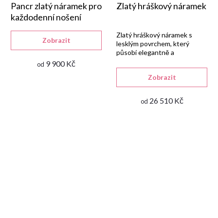
Pancr zlatý náramek pro
Zlatý hráškový náramek
každodenní nošení
Zlatý hráškový náramek s
Zobrazit
lesklým povrchem, který
působí elegantně a
nadčasově.
9 900 Kč
od
Zobrazit
26 510 Kč
od