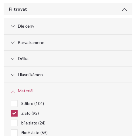
V
Filtrovat
ý
Dle ceny
p
Barva kamene
i
Délka
s
Hlavní kámen
p
Materiál
r
Stříbro
104
o
Zlato
92
bílé zlato
24
d
žluté zlato
65