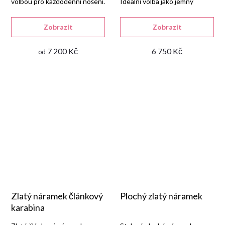
volbou pro každodenní nošení.
Ideální volba jako jemný
doplněk.
Zobrazit
Zobrazit
7 200 Kč
6 750 Kč
od
Zlatý náramek článkový
Plochý zlatý náramek
karabina