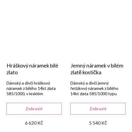
Hráškový náramek bílé
Jemný náramek v bílém
zlato
zlatě kostička
Dámský a dívčí hráškový
Dámský a dívčí jemný
náramek z bílého 14kt zlata
řetízkový náramek z bílého
585/1000, v lesklém
14kt zlata 585/1000 typu
provedení se zapínáním na
kostička, v lesklém provedení
pérový kroužek.
se zapínáním na pérový
Zobrazit
Zobrazit
kroužek.
6 620 Kč
5 540 Kč