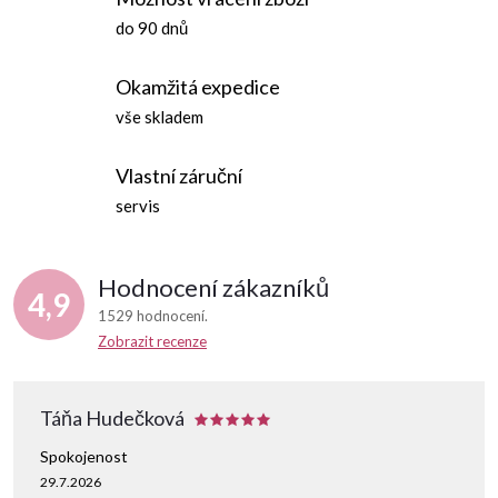
í
v
do 90 dnů
á
p
n
Okamžitá expedice
r
í
vše skladem
v
Vlastní záruční
k
servis
y
v
Hodnocení zákazníků
4,9
ý
1529 hodnocení
Zobrazit recenze
p
i
Táňa Hudečková
s
Spokojenost
29.7.2026