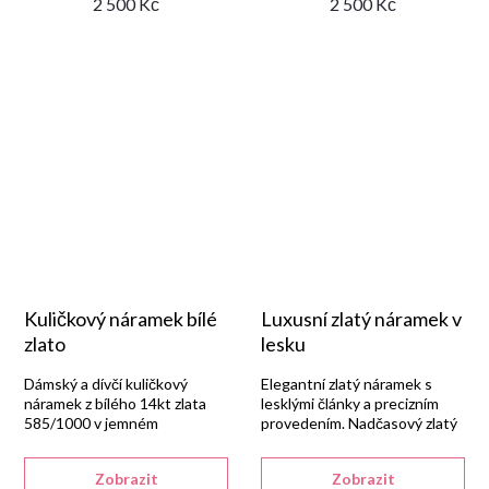
2 500 Kč
2 500 Kč
Kuličkový náramek bílé
Luxusní zlatý náramek v
zlato
lesku
Dámský a dívčí kuličkový
Elegantní zlatý náramek s
náramek z bílého 14kt zlata
lesklými články a precizním
585/1000 v jemném
provedením. Nadčasový zlatý
řetízkovém provedení se
šperk.
zapínáním na pérový kroužek.
Zobrazit
Zobrazit