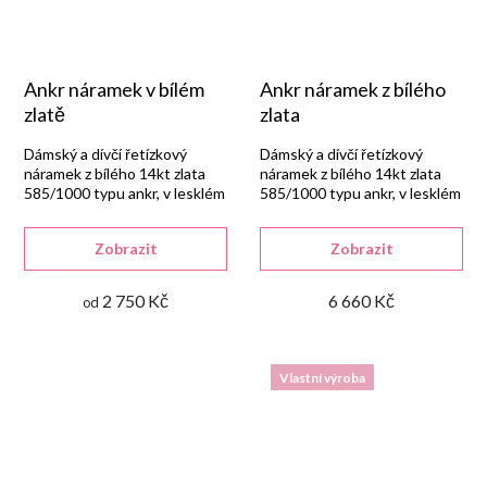
Ankr náramek v bílém
Ankr náramek z bílého
zlatě
zlata
Dámský a dívčí řetízkový
Dámský a dívčí řetízkový
náramek z bílého 14kt zlata
náramek z bílého 14kt zlata
585/1000 typu ankr, v lesklém
585/1000 typu ankr, v lesklém
provedení se zapínáním na
provedení se zapínáním na
pérový kroužek.
karabinu.
Zobrazit
Zobrazit
2 750 Kč
6 660 Kč
od
Vlastní výroba