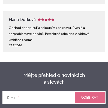
u
Hana Dufková
Obchod doporučuji a nakoupím zde znovu. Rychlé a
bezproblémové dodání . Perfektně zabaleno v dárkové
krabičce zdarma.
17.7.2026
Mějte přehled o novinkách
a slevách
ODEBÍRAT
E-mail