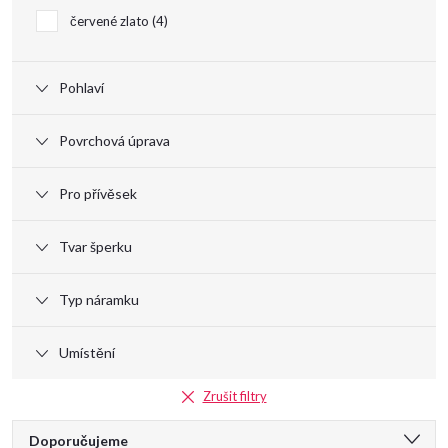
u
červené zlato
4
k
Pohlaví
t
Povrchová úprava
ů
Pro přívěsek
Tvar šperku
Typ náramku
Umístění
Zrušit filtry
Ř
Doporučujeme