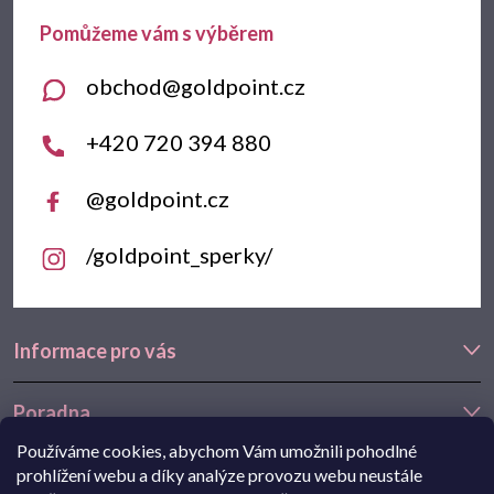
a
t
obchod
@
goldpoint.cz
í
+420 720 394 880
@goldpoint.cz
/goldpoint_sperky/
Informace pro vás
Poradna
Používáme cookies, abychom Vám umožnili pohodlné
Často hledáte
prohlížení webu a díky analýze provozu webu neustále