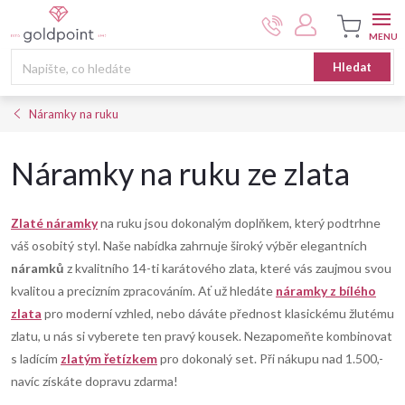
Přejít
na
obsah
Nákupní
Hledat
košík
Náramky na ruku
Náramky na ruku ze zlata
Zlaté náramky
na ruku jsou dokonalým doplňkem, který podtrhne
váš osobitý styl. Naše nabídka zahrnuje široký výběr elegantních
náramků
z kvalitního 14-ti karátového zlata, které vás zaujmou svou
kvalitou a precizním zpracováním. Ať už hledáte
náramky z bílého
zlata
pro moderní vzhled, nebo dáváte přednost klasickému žlutému
zlatu, u nás si vyberete ten pravý kousek. Nezapomeňte kombinovat
s ladícím
zlatým řetízkem
pro dokonalý set. Při nákupu nad 1.500,-
navíc získáte dopravu zdarma!