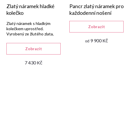
Zlatý náramek hladké
Pancr zlatý náramek pro
kolečko
každodenní nošení
Zlatý náramek s hladkým
Zobrazit
kolečkem uprostřed.
Vyrobený ze žlutého zlata,
minimalistický design.
9 900 Kč
od
Zobrazit
7 430 Kč