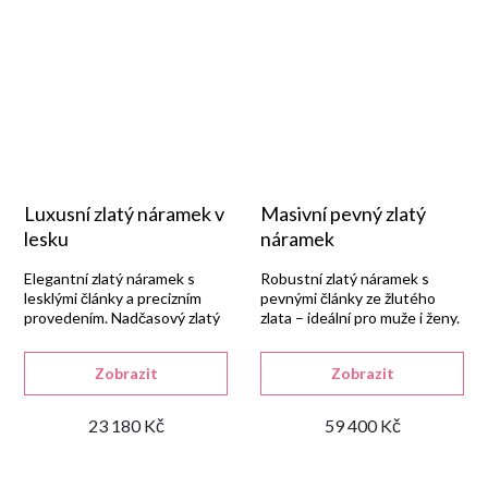
Luxusní zlatý náramek v
Masivní pevný zlatý
lesku
náramek
Elegantní zlatý náramek s
Robustní zlatý náramek s
lesklými články a precizním
pevnými články ze žlutého
provedením. Nadčasový zlatý
zlata – ideální pro muže i ženy.
šperk.
Zobrazit
Zobrazit
23 180 Kč
59 400 Kč