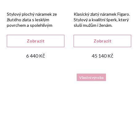
Stylový plochý náramek ze
Klasický zlatý náramek Figaro.
žlutého zlata s lesklým
Stylový a kvalitní šperk, který
povrchem a spolehlivým
sluší mužům i ženám.
zapínáním.
Zobrazit
Zobrazit
6 440 Kč
45 140 Kč
Vlastní výroba