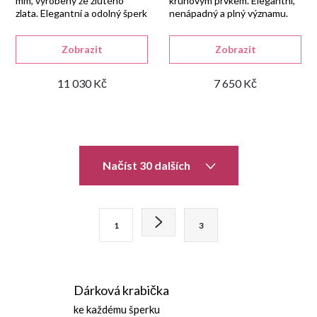
mm, vyrobený ze žlutého
kruhovým prvkem. Elegantní,
zlata. Elegantní a odolný šperk
nenápadný a plný významu.
Zobrazit
Zobrazit
11 030 Kč
7 650 Kč
O
Načíst 30 dalších
v
l
S
1
3
t
á
r
d
á
Dárková krabička
n
a
ke každému šperku
k