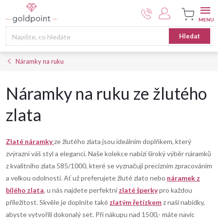
Přejít
na
obsah
Nákupní
Hledat
košík
Náramky na ruku
Náramky na ruku ze žlutého
zlata
Zlaté náramky
ze žlutého zlata jsou ideálním doplňkem, který
zvýrazní váš styl a eleganci. Naše kolekce nabízí široký výběr náramků
z kvalitního zlata 585/1000, které se vyznačují precizním zpracováním
a velkou odolností. Ať už preferujete žluté zlato nebo
náramek z
bílého zlata
, u nás najdete perfektní
zlaté šperky
pro každou
příležitost. Skvěle je doplníte také
zlatým řetízkem
z naší nabídky,
abyste vytvořili dokonalý set. Při nákupu nad 1500,- máte navíc