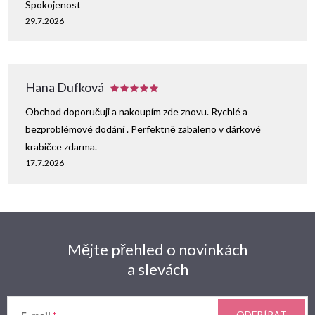
s
Spokojenost
29.7.2026
u
Hana Dufková
Obchod doporučuji a nakoupím zde znovu. Rychlé a
bezproblémové dodání . Perfektně zabaleno v dárkové
krabičce zdarma.
17.7.2026
Mějte přehled o novinkách
a slevách
ODEBÍRAT