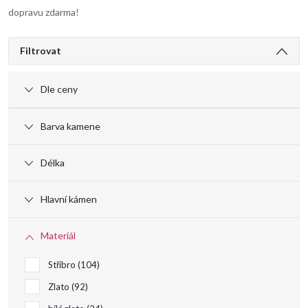
dopravu zdarma!
V
Filtrovat
ý
Dle ceny
p
Barva kamene
i
Délka
s
Hlavní kámen
p
Materiál
r
Stříbro
104
o
Zlato
92