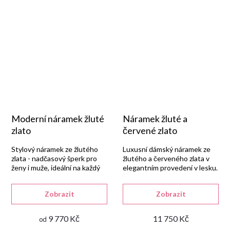
Moderní náramek žluté
Náramek žluté a
zlato
červené zlato
Stylový náramek ze žlutého
Luxusní dámský náramek ze
zlata - nadčasový šperk pro
žlutého a červeného zlata v
ženy i muže, ideální na každý
elegantním provedení v lesku.
den.
Zobrazit
Zobrazit
9 770 Kč
11 750 Kč
od