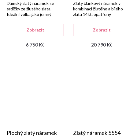
Dámský zlatý náramek se
Zlatý článkový náramek v
srdíčky ze žlutého zlata.
kombinaci žlutého a bílého
Ideální volba jako jemný
zlata 14kt. opatřený
doplněk.
karabinou.
Zobrazit
Zobrazit
6 750 Kč
20 790 Kč
Plochý zlatý náramek
Zlatý náramek 5554