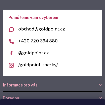
p
a
t
obchod
@
goldpoint.cz
í
+420 720 394 880
@goldpoint.cz
/goldpoint_sperky/
Informace pro vás
Poradna