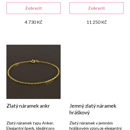
d
Zobrazit
Zobrazit
4 730 Kč
11 250 Kč
u
k
t
ů
Zlatý náramek ankr
Jemný zlatý náramek
hráškový
Zlatý náramek typu Anker.
Zlatý náramek v jemném
Elegantní šperk, ideální pro
hráškovém vzoru je elegantní