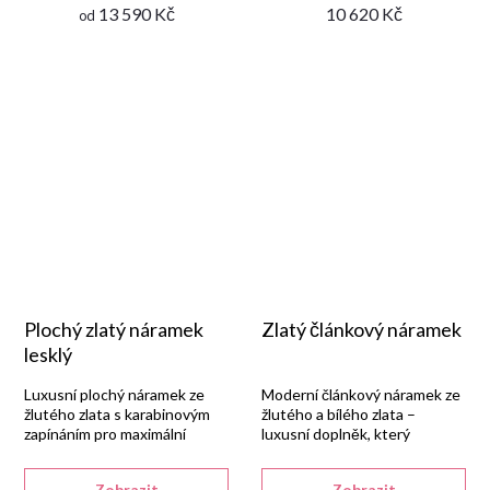
13 590 Kč
10 620 Kč
od
Plochý zlatý náramek
Zlatý článkový náramek
lesklý
Luxusní plochý náramek ze
Moderní článkový náramek ze
žlutého zlata s karabinovým
žlutého a bílého zlata –
zapínáním pro maximální
luxusní doplněk, který
bezpečnost.
podtrhne váš styl.
Zobrazit
Zobrazit