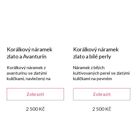
Korálkový náramek
Korálkový náramek
zlato a Avanturín
zlato a bílé perly
Korálkový náramek z
Náramek z bílých
avanturinu se zlatými
kultivovaných perel se zlatými
kuličkami, navlečený na
kuličkami na pevném
pevném nylonovém lanku.
nylonovém lanku.
Zobrazit
Zobrazit
2 500 Kč
2 500 Kč