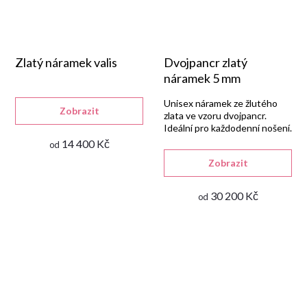
Zlatý náramek valis
Dvojpancr zlatý
náramek 5 mm
Unisex náramek ze žlutého
Zobrazit
zlata ve vzoru dvojpancr.
Ideální pro každodenní nošení.
14 400 Kč
od
Zobrazit
30 200 Kč
od