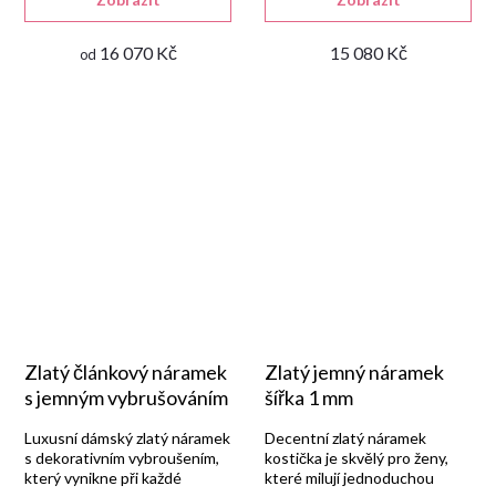
16 070 Kč
15 080 Kč
od
Zlatý článkový náramek
Zlatý jemný náramek
s jemným vybrušováním
šířka 1 mm
Luxusní dámský zlatý náramek
Decentní zlatý náramek
s dekorativním vybroušením,
kostička je skvělý pro ženy,
který vynikne při každé
které milují jednoduchou