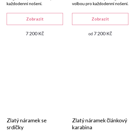
každodenní nošení.
volbou pro každodenní nošení.
Zobrazit
Zobrazit
7 200 Kč
7 200 Kč
od
Zlatý náramek se
Zlatý náramek článkový
srdíčky
karabina