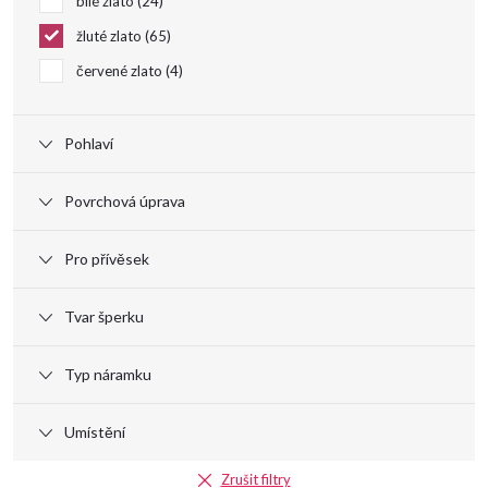
bílé zlato
24
d
žluté zlato
65
u
červené zlato
4
k
Pohlaví
t
Povrchová úprava
ů
Pro přívěsek
Tvar šperku
Typ náramku
Umístění
Zrušit filtry