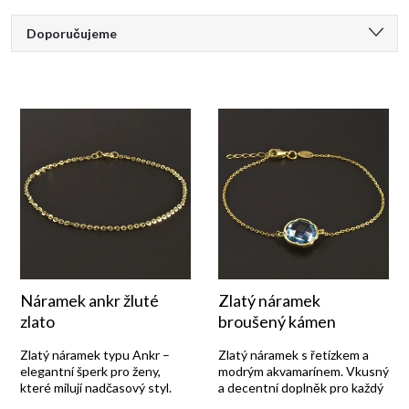
Ř
Doporučujeme
a
Nejlevnější
Nejdražší
z
Nejprodávanější
e
Abecedně
n
í
p
Náramek ankr žluté
Zlatý náramek
zlato
broušený kámen
r
Zlatý náramek typu Ankr –
Zlatý náramek s řetízkem a
elegantní šperk pro ženy,
modrým akvamarínem. Vkusný
které milují nadčasový styl.
a decentní doplněk pro každý
o
den.