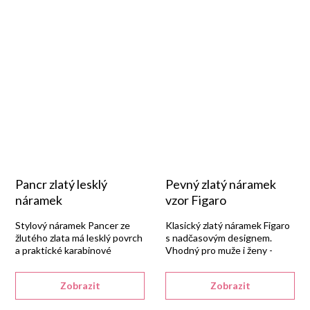
Pancr zlatý lesklý
Pevný zlatý náramek
náramek
vzor Figaro
Stylový náramek Pancer ze
Klasický zlatý náramek Figaro
žlutého zlata má lesklý povrch
s nadčasovým designem.
a praktické karabinové
Vhodný pro muže i ženy -
zapínání.
unisex.
Zobrazit
Zobrazit