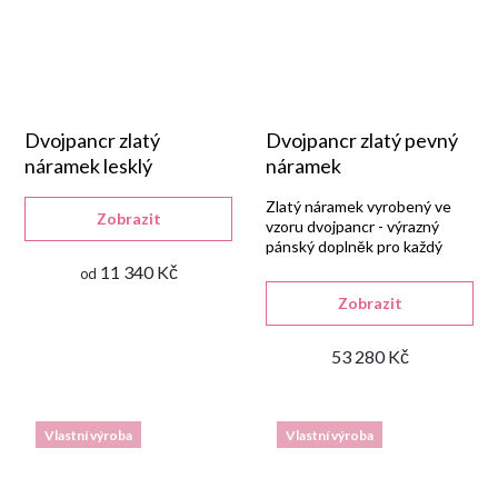
Dvojpancr zlatý
Dvojpancr zlatý pevný
náramek lesklý
náramek
Zlatý náramek vyrobený ve
Zobrazit
vzoru dvojpancr - výrazný
pánský doplněk pro každý
den.
11 340 Kč
od
Zobrazit
53 280 Kč
Vlastní výroba
Vlastní výroba