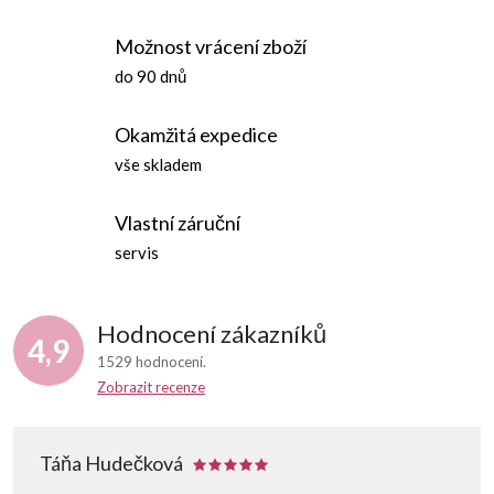
c
o
Možnost vrácení zboží
í
v
do 90 dnů
á
p
n
Okamžitá expedice
r
í
vše skladem
v
Vlastní záruční
k
servis
y
v
Hodnocení zákazníků
4,9
ý
1529 hodnocení
Zobrazit recenze
p
i
Táňa Hudečková