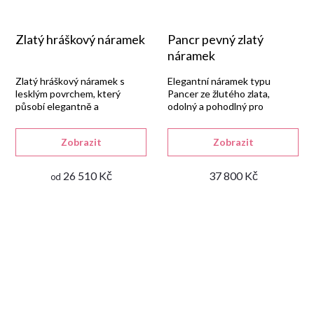
Zlatý hráškový náramek
Pancr pevný zlatý
náramek
Zlatý hráškový náramek s
Elegantní náramek typu
lesklým povrchem, který
Pancer ze žlutého zlata,
působí elegantně a
odolný a pohodlný pro
nadčasově.
každodenní nošení.
Zobrazit
Zobrazit
26 510 Kč
37 800 Kč
od