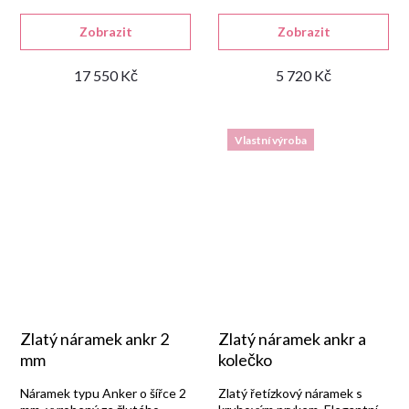
příležitosti.
eleganci.
Zobrazit
Zobrazit
17 550 Kč
5 720 Kč
Vlastní výroba
Zlatý náramek ankr 2
Zlatý náramek ankr a
mm
kolečko
Náramek typu Anker o šířce 2
Zlatý řetízkový náramek s