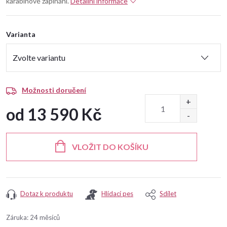
karabinové zapínání.
Detailní informace
Varianta
Možnosti doručení
od
13 590 Kč
Měrná
cena:
VLOŽIT DO KOŠÍKU
Dotaz k produktu
Hlídací pes
Sdílet
Záruka
:
24 měsíců