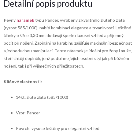
Detailní popis produktu
Pevný
náramek
typu Pancer, vyrobený z kvalitního žlutého zlata
(ryzost 585/1000), nabízí kombinaci elegance a trvanlivosti. Leštěné
články o šířce 3,30 mm dodávají šperku luxusní vzhled a příjemný
pocit při nošení. Zapínání na karabinu zajišťuje maximální bezpečnost
a jednoduchou manipulaci. Tento náramek je ideální pro ženy i muže,
kteří chtějí doplněk, jenž podtrhne jejich osobní styl jak při běžném
nošení, tak i při výjimečných příležitostech.
Klíčové vlastnosti:
14kt. žluté zlato (585/1000)
Vzor: Pancer
Povrch: vysoce leštěný pro elegantní vzhled