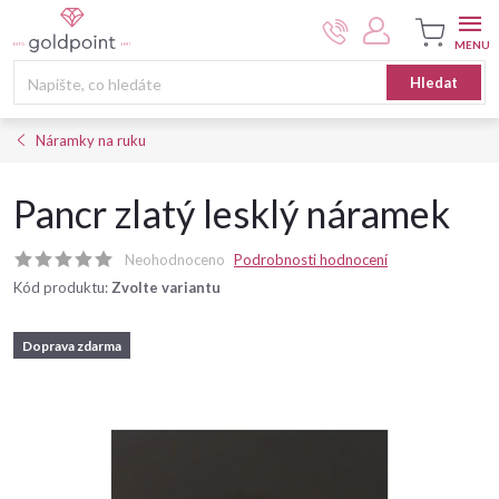
Přejít
na
obsah
Nákupní
Hledat
košík
Náramky na ruku
Pancr zlatý lesklý náramek
Neohodnoceno
Podrobnosti hodnocení
Kód produktu:
Zvolte variantu
Doprava zdarma