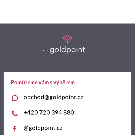
Z
á
p
a
t
obchod
@
goldpoint.cz
í
+420 720 394 880
@goldpoint.cz