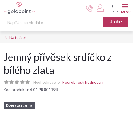
Přejít
na
obsah
Nákupní
Hledat
košík
Na řetízek
Jemný přívěsek srdíčko z
bílého zlata
Neohodnoceno
Podrobnosti hodnocení
Kód produktu:
4.01.PR001194
Doprava zdarma