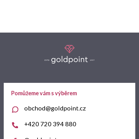
Z
á
p
a
t
obchod
@
goldpoint.cz
í
+420 720 394 880