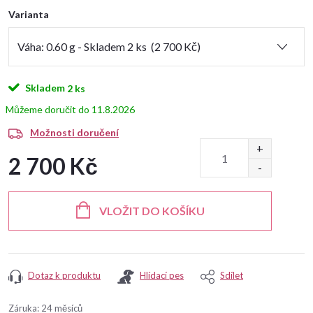
Varianta
Skladem
2 ks
11.8.2026
Možnosti doručení
2 700 Kč
Měrná
cena:
VLOŽIT DO KOŠÍKU
Dotaz k produktu
Hlídací pes
Sdílet
Záruka
:
24 měsíců