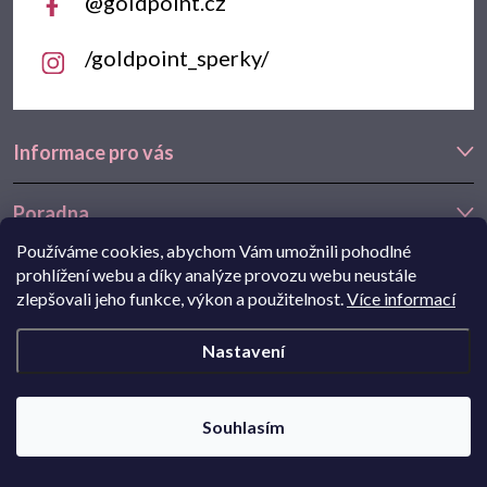
@goldpoint.cz
/goldpoint_sperky/
Informace pro vás
Poradna
Používáme cookies, abychom Vám umožnili pohodlné
Často hledáte
prohlížení webu a díky analýze provozu webu neustále
zlepšovali jeho funkce, výkon a použitelnost.
Více informací
Navštivte také náš e-shop Goldstore.cz:
zlaté náušnice
,
dětské
Nastavení
náušnice
,
náušnice z bílého zlata
Copyright 2026
Goldpoint.cz
. Všechna práva vyhrazena.
Souhlasím
Pohání Shoptet