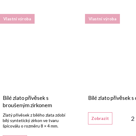
popis
Vlastní výroba
Vlastní výroba
Bílé zlato přívěsek s
Bílé zlato přívěsek 
broušeným zirkonem
Zlatý přívěsek z bílého zlata zdobí
2
Zobrazit
bílý syntetický zirkon ve tvaru
špicoválu o rozměru 8 × 4 mm.