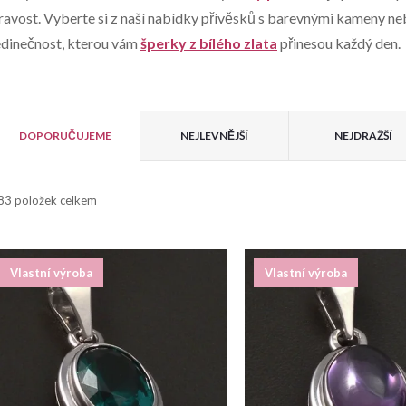
ravost. Vyberte si z naší nabídky přívěsků s barevnými kameny ne
edinečnost, kterou vám
šperky z bílého zlata
přinesou každý den.
V
Ř
ý
DOPORUČUJEME
NEJLEVNĚJŠÍ
NEJDRAŽŠÍ
a
p
83
položek celkem
z
e
s
Vlastní výroba
Vlastní výroba
n
p
r
p