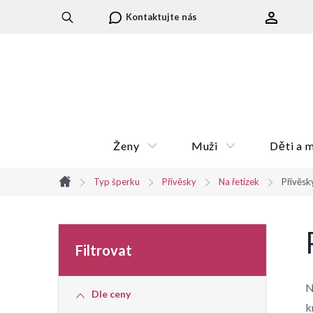
Přejít
Kontaktujte nás
na
obsah
Ženy
Muži
Děti a 
Typ šperku
Přívěsky
Na řetízek
Přívěsky
Domů
P
o
N
Dle ceny
s
k