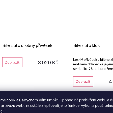
Bílé zlato drobný přívěsek
Bílé zlato kluk
Lesklý přívěsek z bílého z
3 020 Kč
Zobrazit
motivem chlapečka je je
symbolický šperk pro ženy
děti.
4
Zobrazit
me cookies, abychom Vám umožnili pohodlné prohlížení webu a d
 provozu webu neustále zlepšovali jeho funkce, výkon a použitelno
cí
Vlastní výroba
Vlastní výroba