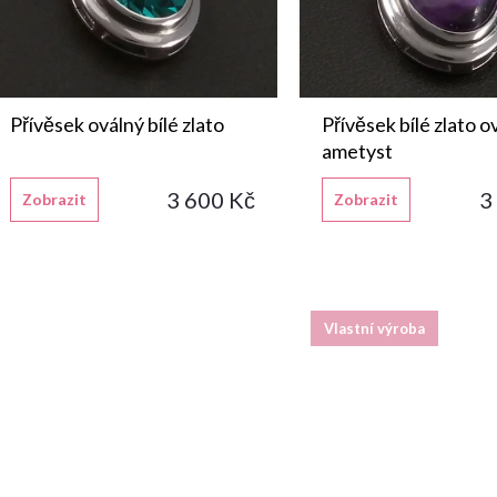
o
r
d
o
u
Přívěsek oválný bílé zlato
Přívěsek bílé zlato o
d
ametyst
k
3 600 Kč
3
Zobrazit
Zobrazit
u
t
k
ů
t
Vlastní výroba
ů