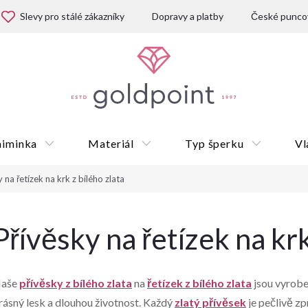
Slevy pro stálé zákazníky
Dopravy a platby
České puncov
miminka
Materiál
Typ šperku
Vl
 na řetízek na krk z bílého zlata
Dárkové poukazy
Přívěsky na řetízek na krk
aše
přívěsky z bílého zlata
na
řetízek z bílého zlata
jsou vyroben
rásný lesk a dlouhou životnost. Každý
zlatý přívěsek
je pečlivě zp