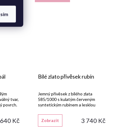
asím
pál
Bílé zlato přívěsek rubín
ílým
Jemný přívěsek z bílého zlata
álný tvar,
585/1000 s kulatým červeným
ý povrch.
syntetickým rubínem a lesklou
povrchovou úpravou.
 640 Kč
3 740 Kč
Zobrazit