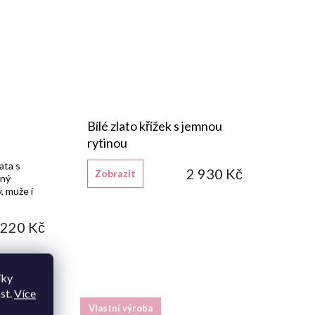
Bílé zlato křížek s jemnou
rytinou
lata s
2 930 Kč
Zobrazit
mný
, muže i
 220 Kč
íky
st.
Více
Vlastní výroba