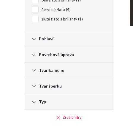
bílé zlato s brilianty
1
červené zlato
4
e
žluté zlato s brilianty
1
l
Pohlaví
Povrchová úprava
Tvar kamene
Tvar šperku
Typ
Zrušit filtry