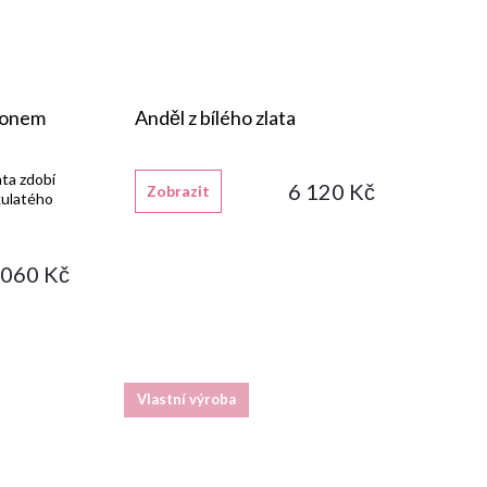
rkonem
Anděl z bílého zlata
ata zdobí
6 120 Kč
Zobrazit
 kulatého
 060 Kč
Vlastní výroba