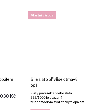
Vlastní výroba
s opálem
Bílé zlato přívěsek tmavý
opál
Zlatý přívěšek z bílého zlata
 030 Kč
585/1000 je osazený
zelenomodrým syntetickým opálem
o průměru 10 mm. Jemný dámský