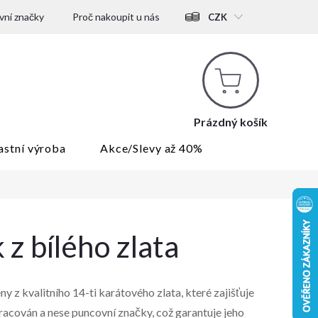
ní značky
Proč nakoupit u nás
CZK
Nákupní
košík
Prázdný košík
astní výroba
Akce/Slevy až 40%
 z bílého zlata
y z kvalitního 14-ti karátového zlata, které zajišťuje
racován a nese puncovní značky, což garantuje jeho