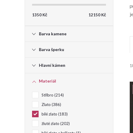
p
t
j
1350
Kč
12150
Kč
r
Barva kamene
a
Barva šperku
n
Hlavní kámen
1
n
i
Materiál
í
Stříbro
214
p
Zlato
386
a
í
bílé zlato
183
žluté zlato
202
n