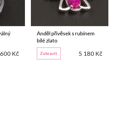
válný
Anděl přívěsek s rubínem
bílé zlato
 600 Kč
5 180 Kč
Zobrazit