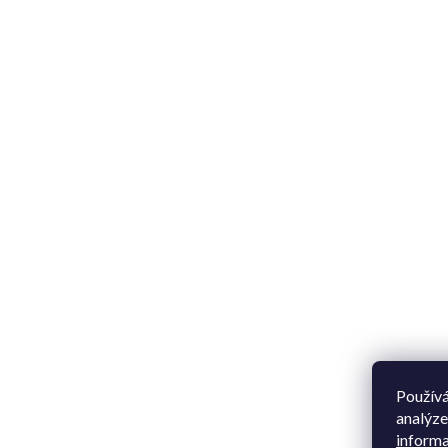
Používá
analýze
informa