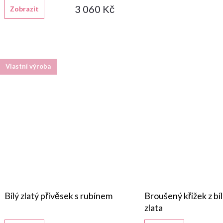
3 060 Kč
Zobrazit
Vlastní výroba
Bílý zlatý přívěsek s rubínem
Broušený křížek z bí
zlata