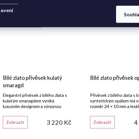
avení
Souhl
Bílé zlato přívěsek kulatý
Bílé zlato přívěsek o
smaragd
Elegantní přívěsek z bílého zlata s
Přívěsek z bílého zlata s b
kulatým smaragdem vyniká
syntetickým opálem má ov
luxusním designem a výraznou
rozměr 24 × 10 mm a leskl
barvou kamene.
3 220 Kč
4
Zobrazit
Zobrazit
Dlouhý