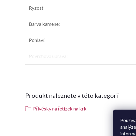
Ryzost
:
Barva kamene
:
Pohlaví
:
Povrchová úprava
:
Produkt naleznete v této kategorii
Přívěsky na řetízek na krk
Používá
analýze
K t
informa