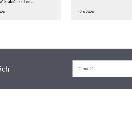
vé krabičce zdarma.
026
17.6.2026
ách
E-mail