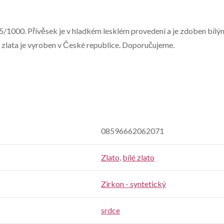
5/1000. Přívěsek je v hladkém lesklém provedení a je zdoben bílým
 zlata je vyroben v České republice. Doporučujeme.
08596662062071
Zlato
,
bílé zlato
Zirkon - syntetický
srdce