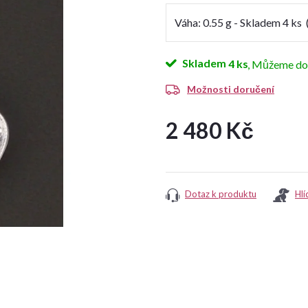
Skladem
4 ks
Možnosti doručení
2 480 Kč
Měrná
cena:
Dotaz k produktu
Hlí