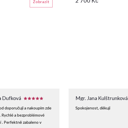
2 700 Kč
Zobrazit
 Dufková
Mgr. Jana Kulštrunková
d doporučuji a nakoupím zde
Spokojenost, děkuji
. Rychlé a bezproblémové
 . Perfektně zabaleno v