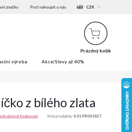
ní značky
Proč nakoupit u nás
CZK
Nákupní
košík
Prázdný košík
astní výroba
Akce/Slevy až 40%
čko z bílého zlata
odrobnosti hodnocení
Kód produktu:
4.01.PR001827