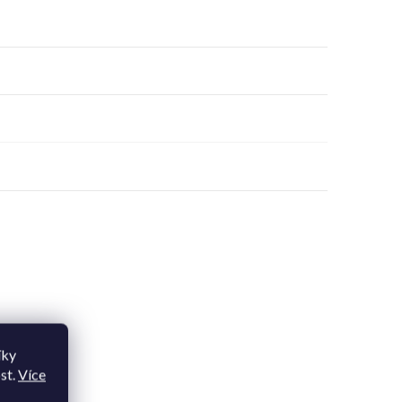
íky
st.
Více
upit