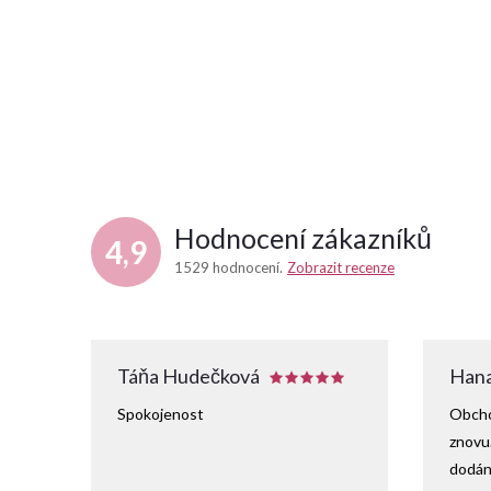
Hodnocení zákazníků
4,9
1529 hodnocení
Zobrazit recenze
Táňa Hudečková
Hana
Spokojenost
Obcho
znovu
dodání