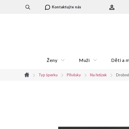
Přejít
Kontaktujte nás
na
obsah
Ženy
Muži
Děti a 
Typ šperku
Přívěsky
Na řetízek
Drobné 
Domů