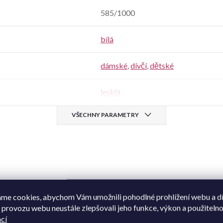
585/1000
bílá
dámské
,
dívčí
,
dětské
lesklá
VŠECHNY PARAMETRY
me cookies, abychom Vám umožnili pohodlné prohlížení webu a d
 provozu webu neustále zlepšovali jeho funkce, výkon a použitelno
omuto produktu doporučujeme ještě doko
cí