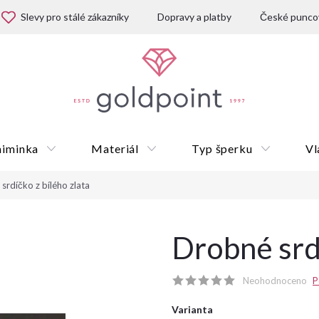
Slevy pro stálé zákazníky
Dopravy a platby
České puncov
miminka
Materiál
Typ šperku
Vl
srdíčko z bílého zlata
Dárkové poukazy
Drobné srdí
Neohodnoceno
P
Varianta