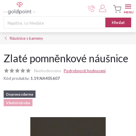
Přejít
na
obsah
Nákupní
Hledat
košík
Náušnice s kameny
Zlaté pomněnkové náušnice
Neohodnoceno
Podrobnosti hodnocení
Kód produktu:
1.19.NA405607
Doprava zdarma
Vlastní výroba