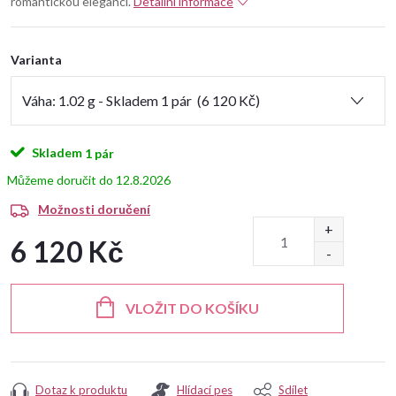
romantickou eleganci.
Detailní informace
Varianta
Skladem
1 pár
12.8.2026
Možnosti doručení
6 120 Kč
Měrná
cena:
VLOŽIT DO KOŠÍKU
Dotaz k produktu
Hlídací pes
Sdílet