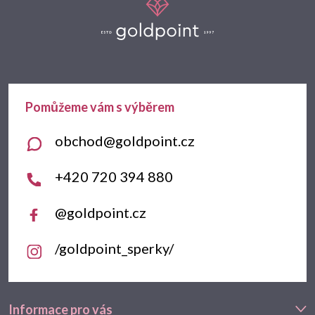
á
p
a
t
obchod
@
goldpoint.cz
í
+420 720 394 880
@goldpoint.cz
/goldpoint_sperky/
Informace pro vás