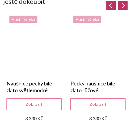
ještě dokoupit
Vlastní výroba
Vlastní výroba
Náušnice pecky bílé
Pecky náušnice bílé
zlato světlemodré
zlato růžové
Zobrazit
Zobrazit
3 330 Kč
3 330 Kč