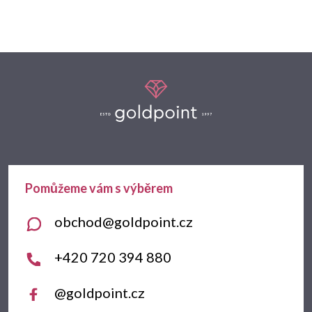
Z
á
p
a
t
obchod
@
goldpoint.cz
í
+420 720 394 880
@goldpoint.cz