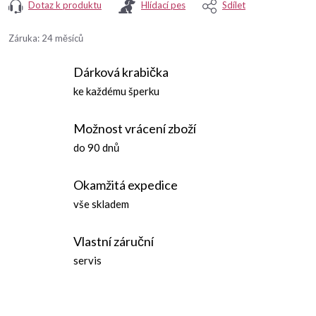
Dotaz k produktu
Hlídací pes
Sdílet
Záruka
:
24 měsíců
Dárková krabička
ke každému šperku
Možnost vrácení zboží
do 90 dnů
Okamžitá expedice
vše skladem
Vlastní záruční
servis