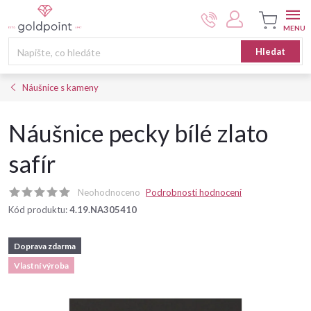
Přejít
na
obsah
Nákupní
Hledat
košík
Náušnice s kameny
Náušnice pecky bílé zlato
safír
Neohodnoceno
Podrobnosti hodnocení
Kód produktu:
4.19.NA305410
Doprava zdarma
Vlastní výroba