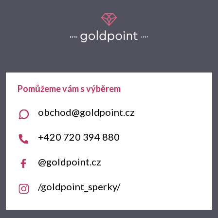
Z
á
p
a
t
obchod
@
goldpoint.cz
í
+420 720 394 880
@goldpoint.cz
/goldpoint_sperky/