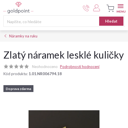
Přejít
na
obsah
Nákupní
Hledat
košík
Náramky na ruku
Zlatý náramek lesklé kuličky
Neohodnoceno
Podrobnosti hodnocení
Kód produktu:
1.01.NR006794.18
Doprava zdarma