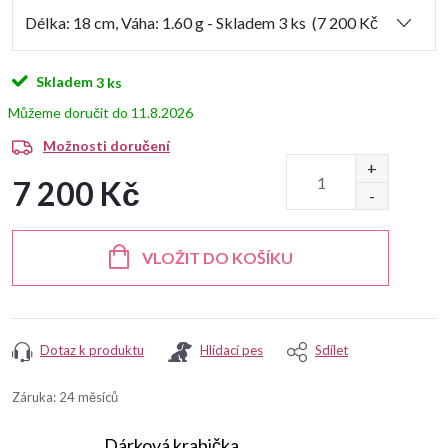
Skladem
3 ks
11.8.2026
Možnosti doručení
7 200 Kč
Měrná
cena:
VLOŽIT DO KOŠÍKU
Dotaz k produktu
Hlídací pes
Sdílet
Záruka
:
24 měsíců
Dárková krabička