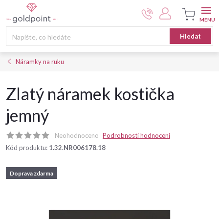
Přejít
na
obsah
Nákupní
Hledat
košík
Náramky na ruku
Zlatý náramek kostička
jemný
Neohodnoceno
Podrobnosti hodnocení
Kód produktu:
1.32.NR006178.18
Doprava zdarma