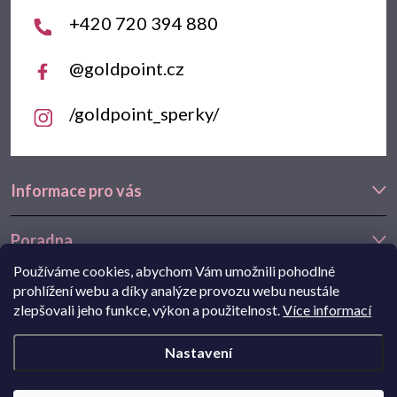
í
+420 720 394 880
@goldpoint.cz
/goldpoint_sperky/
Informace pro vás
Poradna
Používáme cookies, abychom Vám umožnili pohodlné
Často hledáte
prohlížení webu a díky analýze provozu webu neustále
zlepšovali jeho funkce, výkon a použitelnost.
Více informací
Navštivte také náš e-shop Goldstore.cz:
zlaté náušnice
,
dětské
Nastavení
náušnice
,
náušnice z bílého zlata