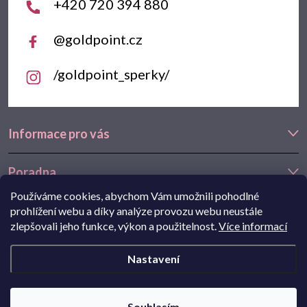
+420 720 394 880
@goldpoint.cz
/goldpoint_sperky/
Informace pro vás
Poradna
Používáme cookies, abychom Vám umožnili pohodlné
Často hledáte
prohlížení webu a díky analýze provozu webu neustále
zlepšovali jeho funkce, výkon a použitelnost.
Více informací
Navštivte také náš e-shop Goldstore.cz:
zlaté náušnice
,
dětské
Nastavení
náušnice
,
náušnice z bílého zlata
Copyright 2026
Goldpoint.cz
. Všechna práva vyhrazena.
Souhlasím