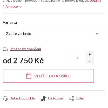
ankr, v lesklém provedení se zapínáním na pérový kroužek.
Detailní
informace
Varianta
Možnosti doručení
od
2 750 Kč
Měrná
cena:
VLOŽIT DO KOŠÍKU
Dotaz k produktu
Hlídací pes
Sdílet