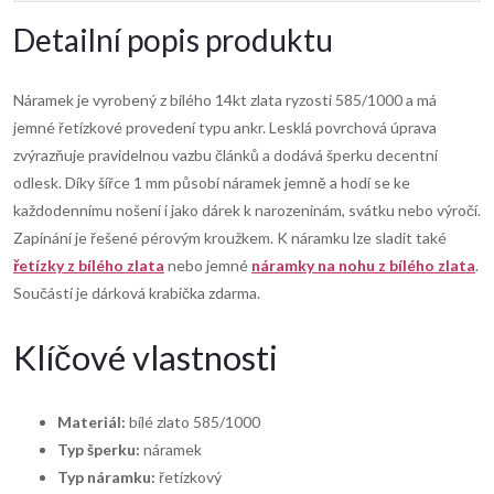
Detailní popis produktu
Náramek je vyrobený z bílého 14kt zlata ryzosti 585/1000 a má
jemné řetízkové provedení typu ankr. Lesklá povrchová úprava
zvýrazňuje pravidelnou vazbu článků a dodává šperku decentní
odlesk. Díky šířce 1 mm působí náramek jemně a hodí se ke
každodennímu nošení i jako dárek k narozeninám, svátku nebo výročí.
Zapínání je řešené pérovým kroužkem. K náramku lze sladit také
řetízky z bílého zlata
nebo jemné
náramky na nohu z bílého zlata
.
Součástí je dárková krabička zdarma.
Klíčové vlastnosti
Materiál:
bílé zlato 585/1000
Typ šperku:
náramek
Typ náramku:
řetízkový