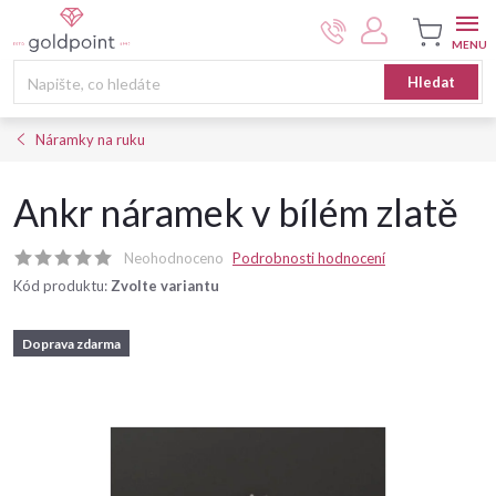
Přejít
na
obsah
Nákupní
Hledat
košík
Náramky na ruku
Ankr náramek v bílém zlatě
Neohodnoceno
Podrobnosti hodnocení
Kód produktu:
Zvolte variantu
Doprava zdarma