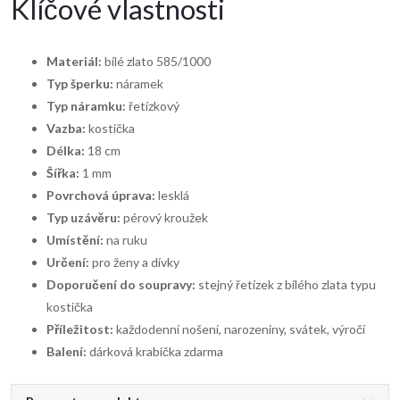
Klíčové vlastnosti
Materiál:
bílé zlato 585/1000
Typ šperku:
náramek
Typ náramku:
řetízkový
Vazba:
kostička
Délka:
18 cm
Šířka:
1 mm
Povrchová úprava:
lesklá
Typ uzávěru:
pérový kroužek
Umístění:
na ruku
Určení:
pro ženy a dívky
Doporučení do soupravy:
stejný řetízek z bílého zlata typu
kostička
Příležitost:
každodenní nošení, narozeniny, svátek, výročí
Balení:
dárková krabička zdarma