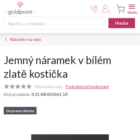
Přejít
na
obsah
Nákupní
Hledat
košík
Náramky na ruku
Jemný náramek v bílém
zlatě kostička
Neohodnoceno
Podrobnosti hodnocení
Kód produktu:
4.32.NR003861.18
Doprava zdarma