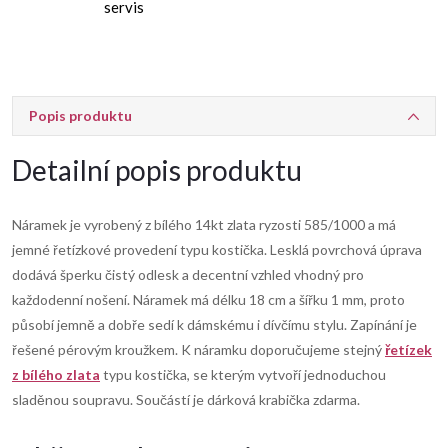
servis
Popis produktu
Detailní popis produktu
Náramek je vyrobený z bílého 14kt zlata ryzosti 585/1000 a má
jemné řetízkové provedení typu kostička. Lesklá povrchová úprava
dodává šperku čistý odlesk a decentní vzhled vhodný pro
každodenní nošení. Náramek má délku 18 cm a šířku 1 mm, proto
působí jemně a dobře sedí k dámskému i dívčímu stylu. Zapínání je
řešené pérovým kroužkem. K náramku doporučujeme stejný
řetízek
z bílého zlata
typu kostička, se kterým vytvoří jednoduchou
sladěnou soupravu. Součástí je dárková krabička zdarma.