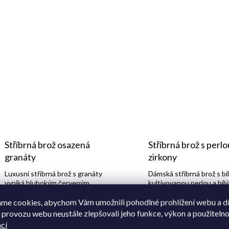
Stříbrná brož osazená
Stříbrná brož s perlo
granáty
zirkony
Luxusní stříbrná brož s granáty
Dámská stříbrná brož s bí
vyniká hlubokým červeným
kultivovanou perlou a bíl
odstínem vsazených kamenů.
syntetickými zirkony, vyr
stříbra 925/1000 s lesklo
me cookies, abychom Vám umožnili pohodlné prohlížení webu a d
rhodiovanou povrchovou 
 provozu webu neustále zlepšovali jeho funkce, výkon a použitelno
5 580 Kč
1
Zobrazit
Zobrazit
cí