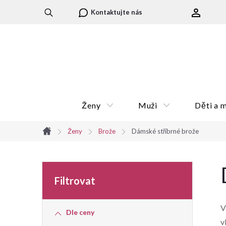
Přejít
Kontaktujte nás
na
obsah
Ženy
Muži
Děti a 
Ženy
Brože
Dámské stříbrné brože
Domů
P
o
V
Dle ceny
s
v