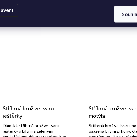
avení
Souhl
Stříbrná brož ve tvaru
Stříbrná brož ve tva
ještěrky
motýla
Dámská stříbrná brož ve tvaru
Stříbrná brož ve tvaru mo
ještěrky s bílými a zelenými
osazená bílými zirkony, kt
syntetickými zirkony, vyrobená ze
svou jemností a precizní