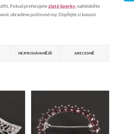
utfit. Pokud preferujete
zlaté šperky
, nahlédněte
navíc uhradíme poštovné my. Dopřejte si luxusní
NEJPRODÁVANĚJŠÍ
ABECEDNĚ