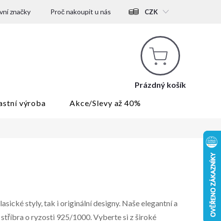
ní značky
Proč nakoupit u nás
CZK
Nákupní
košík
Prázdný košík
astní výroba
Akce/Slevy až 40%
lasické styly, tak i originální designy. Naše elegantní a
stříbra o ryzosti 925/1000. Vyberte si z široké