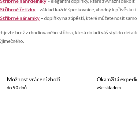
Stříbrné náhrdelníky
– elegantní doplňky, které zvýrazní dekolt
Stříbrné řetízky
– základ každé šperkovnice, vhodný k přívěsku 
p
Stříbrné náramky
– doplňky na zápěstí, které můžete nosit samos
bjevte brož z rhodiovaného stříbra, která doladí váš styl do detailu
v
ýjimečného.
k
y
v
Možnost vrácení zboží
Okamžitá expedi
do 90 dnů
vše skladem
ý
p
s