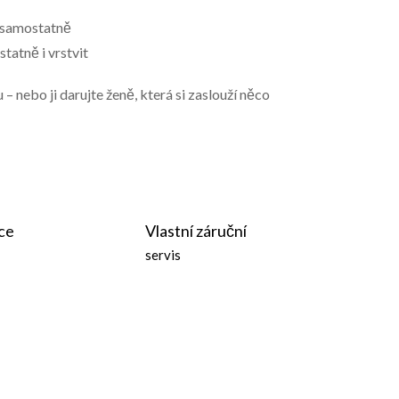
i samostatně
tatně i vrstvit
 – nebo ji darujte ženě, která si zaslouží něco
ce
Vlastní záruční
servis