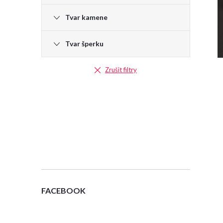
e
Tvar kamene
l
Tvar šperku
Zrušit filtry
FACEBOOK