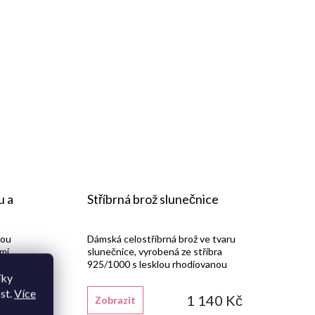
u a
Stříbrná brož slunečnice
lou
Dámská celostříbrná brož ve tvaru
ými
slunečnice, vyrobená ze stříbra
obená ze
925/1000 s lesklou rhodiovanou
u
povrchovou úpravou a jemnou
íky
úpravou.
rytinou.
st.
Více
 230 Kč
1 140 Kč
Zobrazit