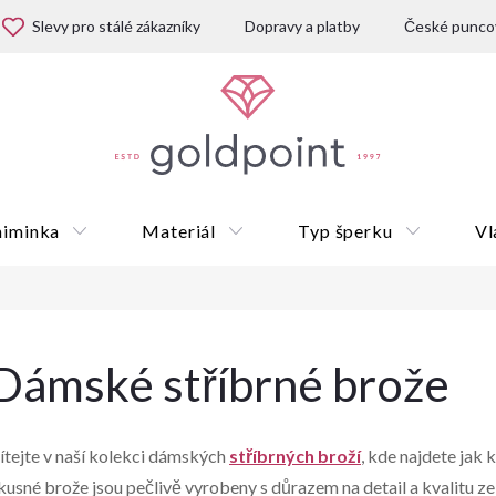
Slevy pro stálé zákazníky
Dopravy a platby
České puncov
miminka
Materiál
Typ šperku
Vl
Dárkové poukazy
Dámské stříbrné brože
ítejte v naší kolekci dámských
stříbrných broží
, kde najdete jak k
kusné brože jsou pečlivě vyrobeny s důrazem na detail a kvalitu ze 