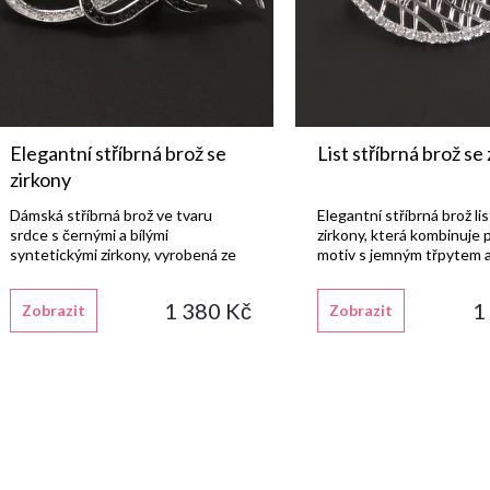
p
o
r
d
o
u
Elegantní stříbrná brož se
List stříbrná brož se
d
zirkony
k
Dámská stříbrná brož ve tvaru
Elegantní stříbrná brož lis
u
srdce s černými a bílými
zirkony, která kombinuje p
t
syntetickými zirkony, vyrobená ze
motiv s jemným třpytem 
stříbra 925/1000 s lesklou
nadčasovým vzhledem.
k
rhodiovanou povrchovou úpravou.
ů
1 380 Kč
1
Zobrazit
Zobrazit
t
ů