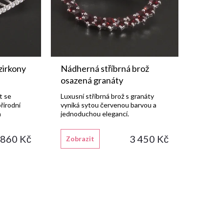
 zirkony
Nádherná stříbrná brož
osazená granáty
t se
Luxusní stříbrná brož s granáty
řírodní
vyniká sytou červenou barvou a
a
jednoduchou elegancí.
 860 Kč
3 450 Kč
Zobrazit