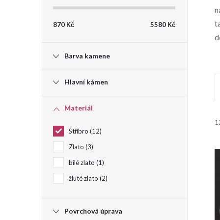
n
t
t
870
Kč
5580
Kč
d
r
Barva kamene
a
Hlavní kámen
n
Materiál
n
1
Stříbro
12
i
í
Zlato
3
p
bílé zlato
1
žluté zlato
2
a
í
Povrchová úprava
n