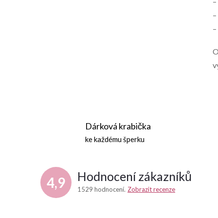
–
í
–
–
r
O
v
Dárková krabička
ke každému šperku
Hodnocení zákazníků
4,9
i
1529 hodnocení
Zobrazit recenze