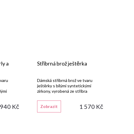
ly a
Stříbrná brož ještěrka
tvaru
Dámská stříbrná brož ve tvaru
ještěrky s bílými syntetickými
lými
zirkony, vyrobená ze stříbra
obená ze
925/1000 s lesklou rhodiovanou
u
povrchovou úpravou.
 940 Kč
1 570 Kč
Zobrazit
úpravou.