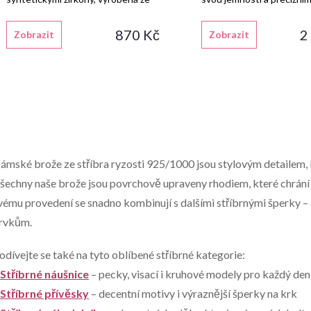
stříbra 925/1000 s lesklou
zpracováním.
rhodiovanou povrchovou úpravou.
870 Kč
2
Zobrazit
Zobrazit
O
v
ámské brože ze stříbra ryzosti 925/1000 jsou stylovým detailem, 
šechny naše brože jsou povrchově upraveny rhodiem, které chrání 
vému provedení se snadno kombinují s dalšími stříbrnými šperky –
á
rvkům.
d
odívejte se také na tyto oblíbené stříbrné kategorie:
a
Stříbrné náušnice
– pecky, visací i kruhové modely pro každý den
c
Stříbrné přívěsky
– decentní motivy i výraznější šperky na krk