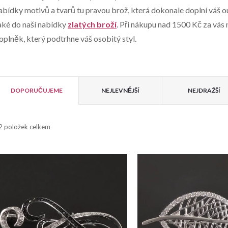
abídky motivů a tvarů tu pravou brož, která dokonale doplní váš o
aké do naší nabídky
zlatých broží
. Při nákupu nad 1500 Kč za vás 
oplněk, který podtrhne váš osobitý styl.
V
Ř
ý
DOPORUČUJEME
NEJLEVNĚJŠÍ
NEJDRAŽŠÍ
a
p
2
položek celkem
z
e
s
n
p
r