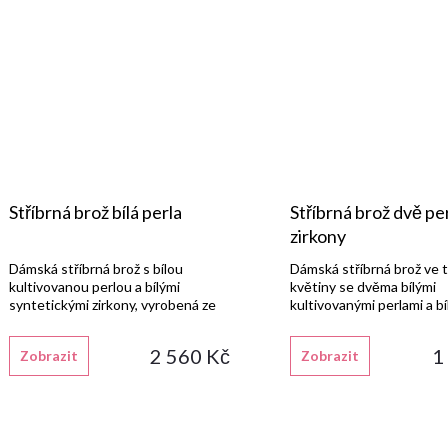
Stříbrná brož bílá perla
Stříbrná brož dvě per
zirkony
Dámská stříbrná brož s bílou
Dámská stříbrná brož ve 
kultivovanou perlou a bílými
květiny se dvěma bílými
syntetickými zirkony, vyrobená ze
kultivovanými perlami a bí
stříbra 925/1000 s lesklou
syntetickými zirkony, vyr
rhodiovanou povrchovou úpravou.
stříbra 925/1000 s lesklo
2 560 Kč
1
Zobrazit
Zobrazit
rhodiovanou povrchovou 