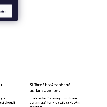
asím
ru
Stříbrná brož zdobená
perlami a zirkony
týla
Stříbrná brož s jemným motivem,
erá okouzlí
perlami a zirkony je stále stylovým
m
šperkem.