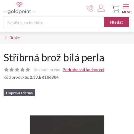
Přejít
na
obsah
Nákupní
Hledat
košík
Brože
Stříbrná brož bílá perla
Neohodnoceno
Podrobnosti hodnocení
Kód produktu:
2.33.BR106984
Doprava zdarma