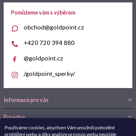
a
t
obchod
@
goldpoint.cz
í
+420 720 394 880
@goldpoint.cz
/goldpoint_sperky/
Informace pro vás
Poradna
Používáme cookies, abychom Vám umožnili pohodlné
Často hledáte
prohlížení webu a díky analýze provozu webu neustále