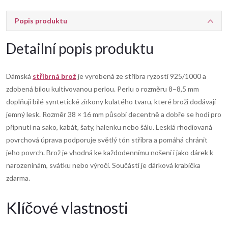
Popis produktu
Detailní popis produktu
Dámská
stříbrná brož
je vyrobená ze stříbra ryzosti 925/1000 a
zdobená bílou kultivovanou perlou. Perlu o rozměru 8–8,5 mm
doplňují bílé syntetické zirkony kulatého tvaru, které broži dodávají
jemný lesk. Rozměr 38 × 16 mm působí decentně a dobře se hodí pro
připnutí na sako, kabát, šaty, halenku nebo šálu. Lesklá rhodiovaná
povrchová úprava podporuje světlý tón stříbra a pomáhá chránit
jeho povrch. Brož je vhodná ke každodennímu nošení i jako dárek k
narozeninám, svátku nebo výročí. Součástí je dárková krabička
zdarma.
Klíčové vlastnosti