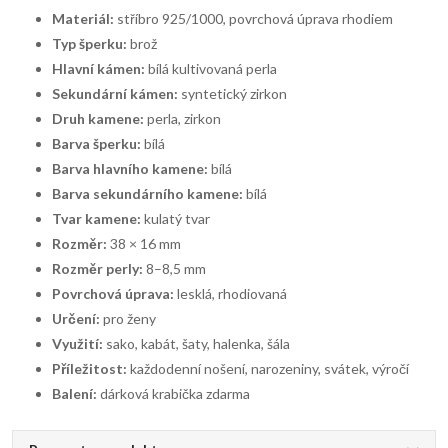
Materiál:
stříbro 925/1000, povrchová úprava rhodiem
Typ šperku:
brož
Hlavní kámen:
bílá kultivovaná perla
Sekundární kámen:
syntetický zirkon
Druh kamene:
perla, zirkon
Barva šperku:
bílá
Barva hlavního kamene:
bílá
Barva sekundárního kamene:
bílá
Tvar kamene:
kulatý tvar
Rozměr:
38 × 16 mm
Rozměr perly:
8–8,5 mm
Povrchová úprava:
lesklá, rhodiovaná
Určení:
pro ženy
Využití:
sako, kabát, šaty, halenka, šála
Příležitost:
každodenní nošení, narozeniny, svátek, výročí
Balení:
dárková krabička zdarma