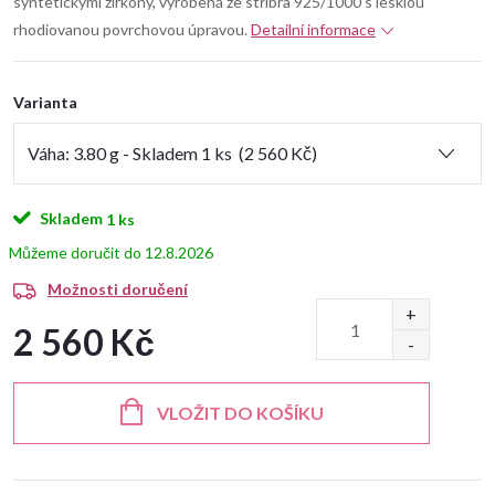
syntetickými zirkony, vyrobená ze stříbra 925/1000 s lesklou
rhodiovanou povrchovou úpravou.
Detailní informace
Varianta
Skladem
1 ks
12.8.2026
Možnosti doručení
2 560 Kč
Měrná
cena:
VLOŽIT DO KOŠÍKU