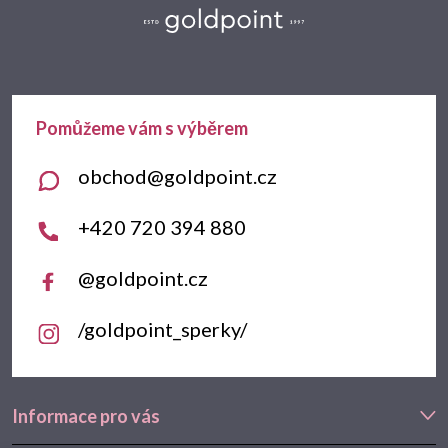
á
p
a
t
obchod
@
goldpoint.cz
í
+420 720 394 880
@goldpoint.cz
/goldpoint_sperky/
Informace pro vás