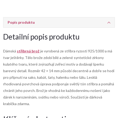
Popis produktu
Detailní popis produktu
Dámská
stříbrná brož
je vyrobená ze stříbra ryzosti 925/1000 a má
tvar ještěrky. Tělo brože zdobí bílé a zelené syntetické zirkony
kulatého tvaru, které zvýrazňují zvířecí motiv a dodávají šperku
barevný detail. Rozměr 42 × 14 mm působí decentně a dobře se hodí
pro připnutí na sako, kabát, šaty, halenku nebo šálu. Lesklá
rhodiovaná povrchová úprava podporuje světlý tón stříbra a pomáhá
chránit jeho povrch. Brož je vhodná ke každodennímu nošení i jako
dárek k narozeninám, svátku nebo výročí. Součástí je dárková
krabička zdarma.