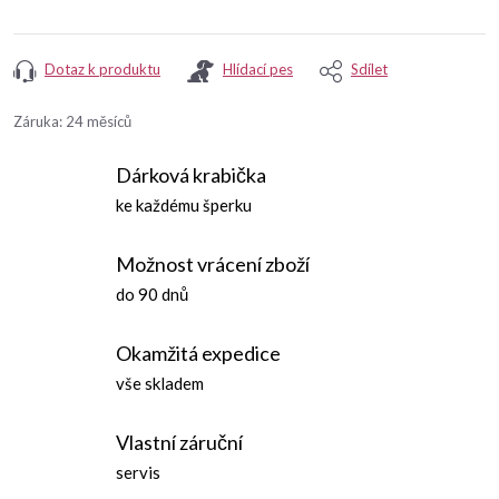
Dotaz k produktu
Hlídací pes
Sdílet
Záruka
:
24 měsíců
Dárková krabička
ke každému šperku
Možnost vrácení zboží
do 90 dnů
Okamžitá expedice
vše skladem
Vlastní záruční
servis