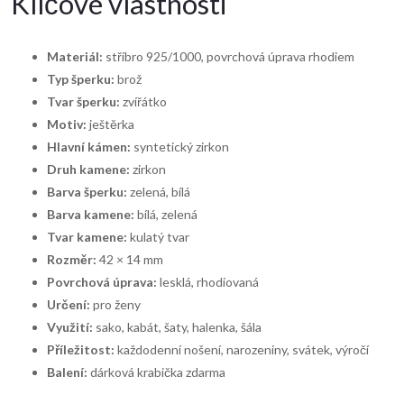
Klíčové vlastnosti
Materiál:
stříbro 925/1000, povrchová úprava rhodiem
Typ šperku:
brož
Tvar šperku:
zvířátko
Motiv:
ještěrka
Hlavní kámen:
syntetický zirkon
Druh kamene:
zirkon
Barva šperku:
zelená, bílá
Barva kamene:
bílá, zelená
Tvar kamene:
kulatý tvar
Rozměr:
42 × 14 mm
Povrchová úprava:
lesklá, rhodiovaná
Určení:
pro ženy
Využití:
sako, kabát, šaty, halenka, šála
Příležitost:
každodenní nošení, narozeniny, svátek, výročí
Balení:
dárková krabička zdarma