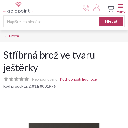
Přejít
na
obsah
Nákupní
Hledat
košík
Brože
Stříbrná brož ve tvaru
ještěrky
Neohodnoceno
Podrobnosti hodnocení
Kód produktu:
2.01.B0001976