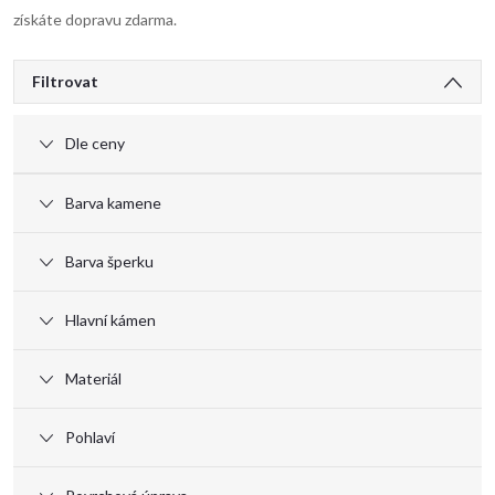
získáte dopravu zdarma.
V
Filtrovat
ý
Dle ceny
p
Barva kamene
i
Barva šperku
s
Hlavní kámen
p
Materiál
r
Pohlaví
o