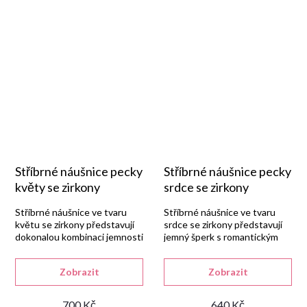
Stříbrné náušnice pecky
Stříbrné náušnice pecky
květy se zirkony
srdce se zirkony
Stříbrné náušnice ve tvaru
Stříbrné náušnice ve tvaru
květu se zirkony představují
srdce se zirkony představují
dokonalou kombinaci jemnosti
jemný šperk s romantickým
a třpytu.
nádechem.
Zobrazit
Zobrazit
700 Kč
640 Kč