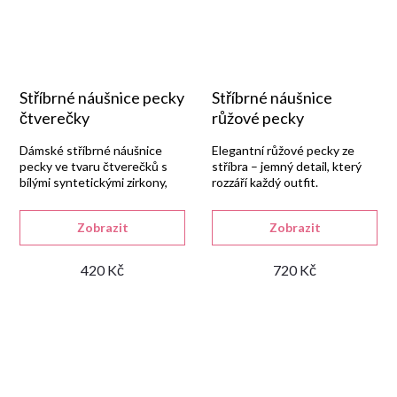
Stříbrné náušnice pecky
Stříbrné náušnice
čtverečky
růžové pecky
Dámské stříbrné náušnice
Elegantní růžové pecky ze
pecky ve tvaru čtverečků s
stříbra – jemný detail, který
bílými syntetickými zirkony,
rozzáří každý outfit.
vyrobené ze stříbra 925/1000
s lesklou rhodiovanou
Zobrazit
Zobrazit
úpravou.
420 Kč
720 Kč