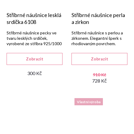
Stříbrné náušnice lesklá
Stříbrné náušnice perla
srdíčka 6108
a zirkon
Stříbrné náušnice pecky ve
Stříbrné náušnice s perlou a
tvaru lesklých srdíček,
zirkonem. Elegantní šperk s
vyrobené ze stříbra 925/1000
rhodiovaným povrchem.
s rhodiovanou úpravou a
šroubkovým uzávěrem.
Zobrazit
Zobrazit
300 Kč
910 Kč
728 Kč
Vlastní výroba