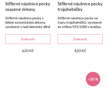
Stříbrné náušnice pecky
Stříbrné náušnice pecky
osazené zirkony
trojúhelníčky
Stříbrné náušnice pecky s
Stříbrné náušnice pecky ve
bílými syntetickými zirkony,
tvaru trojúhelníčků, vyrobené
vyrobené v naší zlatnické dílně
ze stříbra 925/1000 s lesklou
ze stříbra 925/1000 s lesklou
rhodiovanou úpravou a
rhodiovanou úpravou.
šroubkovým uzávěrem.
Zobrazit
Zobrazit
620 Kč
420 Kč
–20 %