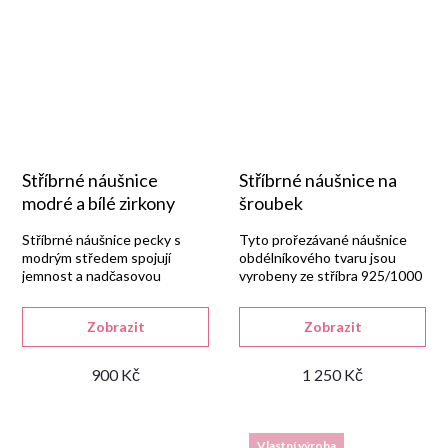
Stříbrné náušnice
Stříbrné náušnice na
modré a bílé zirkony
šroubek
Stříbrné náušnice pecky s
Tyto prořezávané náušnice
modrým středem spojují
obdélníkového tvaru jsou
jemnost a nadčasovou
vyrobeny ze stříbra 925/1000
eleganci.
v lesklém provedení s jemným
gravírováním.
Zobrazit
Zobrazit
900 Kč
1 250 Kč
Vlastní výroba