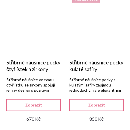
Stříbrné náušnice pecky
Stříbrné náušnice pecky
čtyřlístek a zirkony
kulaté safíry
Stříbrné náušnice ve tvaru
Stříbrné náušnice pecky s
čtyřlístku se zirkony spojují
kulatými safíry zaujmou
jemný design s pozitivní
jednoduchým ale elegantním
symbolikou.
vzhledem.
Zobrazit
Zobrazit
670 Kč
850 Kč