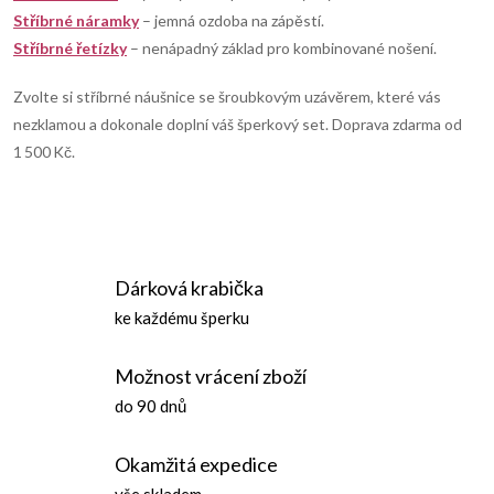
p
Stříbrné náramky
– jemná ozdoba na zápěstí.
r
Stříbrné řetízky
– nenápadný základ pro kombinované nošení.
v
Zvolte si stříbrné náušnice se šroubkovým uzávěrem, které vás
nezklamou a dokonale doplní váš šperkový set. Doprava zdarma od
k
1 500 Kč.
y
v
ý
Dárková krabička
p
ke každému šperku
i
Možnost vrácení zboží
s
do 90 dnů
u
Okamžitá expedice
vše skladem