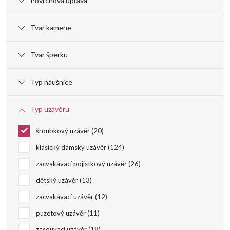
Povrchová úprava
d
Tvar kamene
u
Tvar šperku
k
Typ náušnice
t
Typ uzávěru
ů
šroubkový uzávěr
20
klasický dámský uzávěr
124
zacvakávací pojistkový uzávěr
26
dětský uzávěr
13
zacvakávací uzávěr
12
puzetový uzávěr
11
zasouvací uzávěr
18