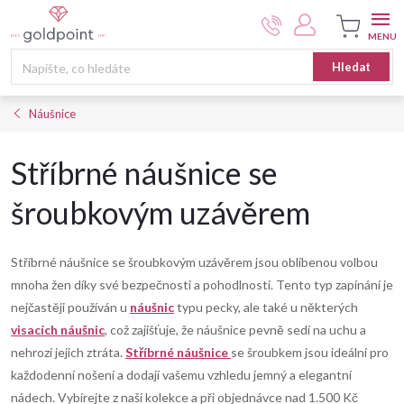
Přejít
na
obsah
Nákupní
Hledat
košík
Náušnice
Stříbrné náušnice se
šroubkovým uzávěrem
Stříbrné náušnice se šroubkovým uzávěrem jsou oblíbenou volbou
mnoha žen díky své bezpečnosti a pohodlnosti. Tento typ zapínání je
nejčastěji používán u
náušnic
typu pecky, ale také u některých
visacích náušnic
, což zajišťuje, že náušnice pevně sedí na uchu a
nehrozí jejich ztráta.
Stříbrné náušnice
se šroubkem jsou ideální pro
každodenní nošení a dodají vašemu vzhledu jemný a elegantní
nádech. Vybírejte z naší kolekce a při objednávce nad 1.500 Kč