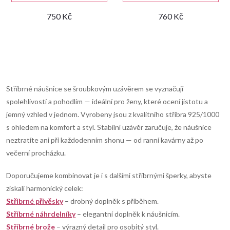
750 Kč
760 Kč
O
v
Stříbrné náušnice se šroubkovým uzávěrem se vyznačují
spolehlivostí a pohodlím — ideální pro ženy, které ocení jistotu a
l
jemný vzhled v jednom. Vyrobeny jsou z kvalitního stříbra 925/1000
s ohledem na komfort a styl. Stabilní uzávěr zaručuje, že náušnice
á
neztratíte ani při každodenním shonu — od ranní kavárny až po
d
večerní procházku.
a
Doporučujeme kombinovat je i s dalšími stříbrnými šperky, abyste
získali harmonický celek:
c
Stříbrné přívěsky
– drobný doplněk s příběhem.
í
Stříbrné náhrdelníky
– elegantní doplněk k náušnicím.
Stříbrné brože
– výrazný detail pro osobitý styl.