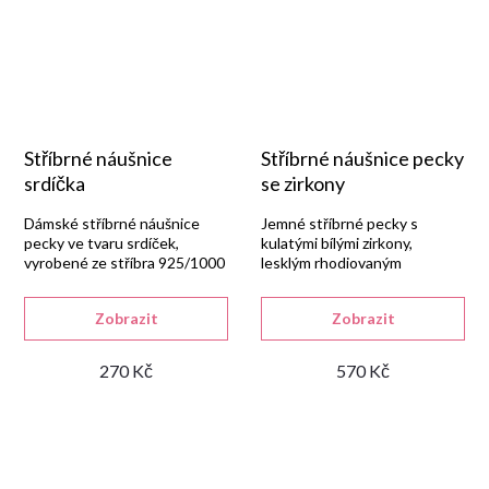
Stříbrné náušnice
Stříbrné náušnice pecky
srdíčka
se zirkony
Dámské stříbrné náušnice
Jemné stříbrné pecky s
pecky ve tvaru srdíček,
kulatými bílými zirkony,
vyrobené ze stříbra 925/1000
lesklým rhodiovaným
s lesklou rhodiovanou
povrchem a praktickým
úpravou a šroubkovým
šroubkovým uzávěrem.
Zobrazit
Zobrazit
uzávěrem.
270 Kč
570 Kč