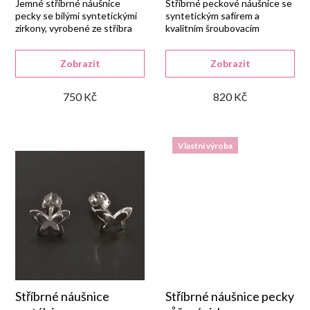
r
Jemné stříbrné náušnice
Stříbrné peckové náušnice se
pecky se bílými syntetickými
syntetickým safírem a
zirkony, vyrobené ze stříbra
kvalitním šroubovacím
o
925/1000 s rhodiovanou
zapínáním.
povrchovou úpravou a
d
Zobrazit
Zobrazit
šroubkovým uzávěrem.
750 Kč
820 Kč
u
k
Vlastní výroba
t
ů
Stříbrné náušnice
Stříbrné náušnice pecky