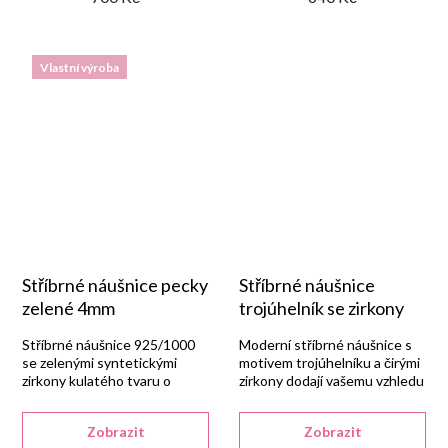
Vlastní výroba
Stříbrné náušnice pecky
Stříbrné náušnice
zelené 4mm
trojúhelník se zirkony
Stříbrné náušnice 925/1000
Moderní stříbrné náušnice s
se zelenými syntetickými
motivem trojúhelníku a čirými
zirkony kulatého tvaru o
zirkony dodají vašemu vzhledu
velikosti 4 mm.
styl.
Zobrazit
Zobrazit