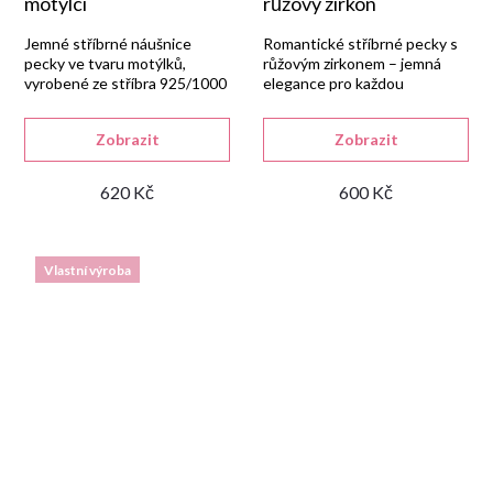
motýlci
růžový zirkon
Jemné stříbrné náušnice
Romantické stříbrné pecky s
pecky ve tvaru motýlků,
růžovým zirkonem – jemná
vyrobené ze stříbra 925/1000
elegance pro každou
s lesklou rhodiovanou
příležitost.
úpravou a šroubkovým
Zobrazit
Zobrazit
uzávěrem.
620 Kč
600 Kč
Vlastní výroba