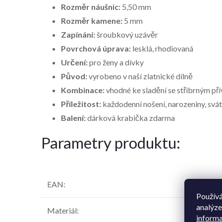
Rozměr náušnic:
5,50 mm
Rozměr kamene:
5 mm
Zapínání:
šroubkový uzávěr
Povrchová úprava:
lesklá, rhodiovaná
Určení:
pro ženy a dívky
Původ:
vyrobeno v naší zlatnické dílně
Kombinace:
vhodné ke sladění se stříbrným př
Příležitost:
každodenní nošení, narozeniny, svát
Balení:
dárková krabička zdarma
Parametry produktu:
EAN
:
Používá
analýze
Materiál
:
informa