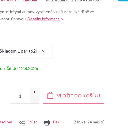
odrobnosti hodnocení
Kód produktu:
2.19.NA106708
yntetickými zirkony, vyrobené v naší zlatnické dílně ze
ovanou úpravou.
Detailní informace
12.8.2026
VLOŽIT DO KOŠÍKU
dací pes
Sdílet
Tisk
Záruka
:
24 měsíců