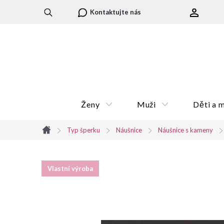
Přejít
Kontaktujte nás
na
obsah
Ženy
Muži
Děti a 
Typ šperku
Náušnice
Náušnice s kameny
Domů
Vlastní výroba