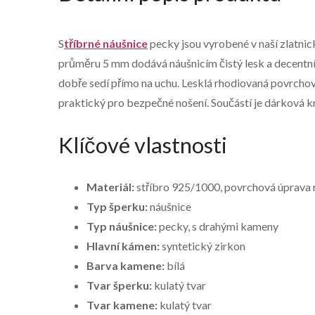
S
tříbrné náušnice
pecky jsou vyrobené v naší zlatnic
průměru 5 mm dodává náušnicím čistý lesk a decentní
dobře sedí přímo na uchu. Lesklá rhodiovaná povrchov
praktický pro bezpečné nošení. Součástí je dárková 
Klíčové vlastnosti
Materiál:
stříbro 925/1000, povrchová úprava
Typ šperku:
náušnice
Typ náušnice:
pecky, s drahými kameny
Hlavní kámen:
syntetický zirkon
Barva kamene:
bílá
Tvar šperku:
kulatý tvar
Tvar kamene:
kulatý tvar