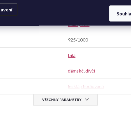
Zirkon - syntetický
avení
Souhl
kulatý tvar
925/1000
bílá
dámské
,
dívčí
lesklá
,
rhodiovaná
VŠECHNY PARAMETRY