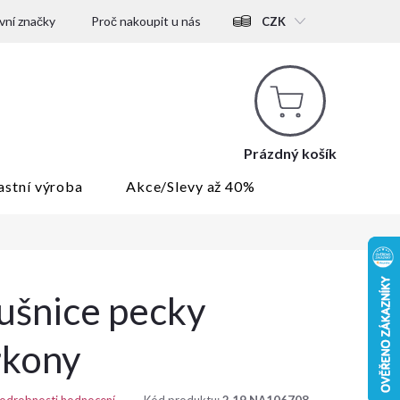
ní značky
Proč nakoupit u nás
CZK
Nákupní
košík
Prázdný košík
astní výroba
Akce/Slevy až 40%
áušnice pecky
rkony