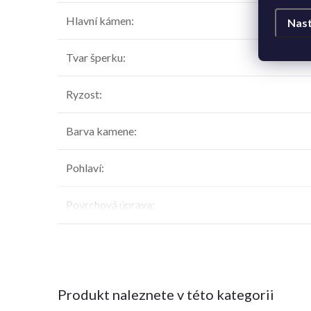
Hlavní kámen
:
Nast
Tvar šperku
:
Ryzost
:
Barva kamene
:
Pohlaví
:
Povrchová úprava
:
Produkt naleznete v této kategorii