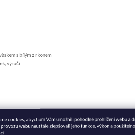
ívěskem s bílým zirkonem
ek, výročí
08596662090241
me cookies, abychom Vám umožnili pohodlné prohlížení webu a d
 provozu webu neustále zlepšovali jeho funkce, výkon a použitelno
Stříbro
cí