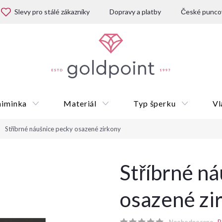
Slevy pro stálé zákazníky
Dopravy a platby
České puncov
miminka
Materiál
Typ šperku
Vl
Stříbrné náušnice pecky osazené zirkony
Dárkové poukazy
Stříbrné n
osazené zi