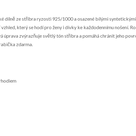
ké dílně ze stříbra ryzosti 925/1000 a osazené bílými syntetickým
 vzhled, který se hodí pro ženy i dívky ke každodennímu nošení. 
á úprava zvýrazňuje světlý tón stříbra a pomáhá chránit jeho povr
krabička zdarma.
 rhodiem