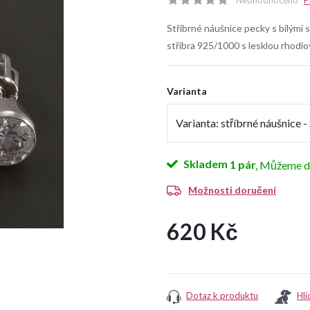
Neohodnoceno
P
Stříbrné náušnice pecky s bílými s
stříbra 925/1000 s lesklou rhodi
Varianta
Skladem
1 pár
Možnosti doručení
620 Kč
Měrná
cena:
Dotaz k produktu
Hlí