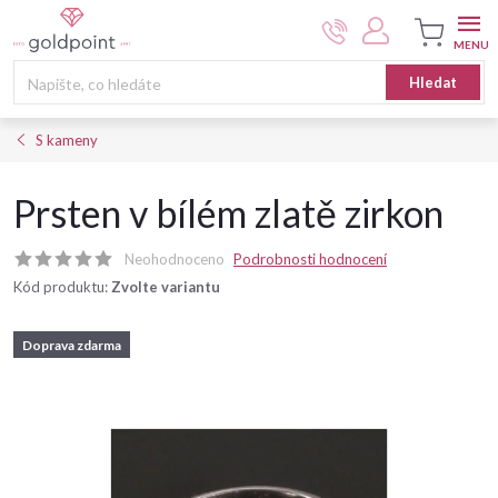
Přejít
na
obsah
Nákupní
Hledat
košík
S kameny
Prsten v bílém zlatě zirkon
Neohodnoceno
Podrobnosti hodnocení
Kód produktu:
Zvolte variantu
Doprava zdarma