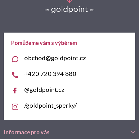
á
p
a
t
obchod
@
goldpoint.cz
í
+420 720 394 880
@goldpoint.cz
/goldpoint_sperky/
Informace pro vás