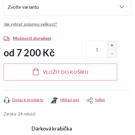
Jak vybrat spávnou velikost?
Možnosti doručení
od
7 200 Kč
Měrná
cena:
VLOŽIT DO KOŠÍKU
Dotaz k produktu
Hlídací pes
Sdílet
Záruka
:
24 měsíců
Dárková krabička