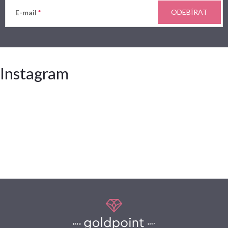
ODEBÍRAT
E-mail
Instagram
Z
á