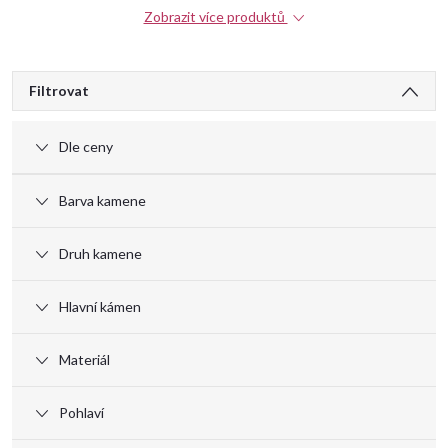
Zobrazit více produktů
V
Filtrovat
ý
Dle ceny
p
Barva kamene
i
Druh kamene
s
Hlavní kámen
p
Materiál
r
Pohlaví
o