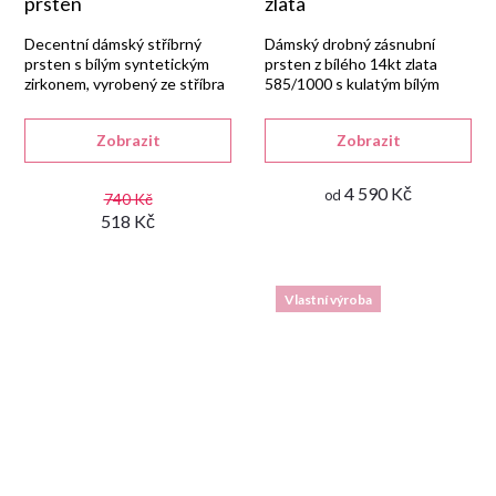
prsten
zlata
Decentní dámský stříbrný
Dámský drobný zásnubní
prsten s bílým syntetickým
prsten z bílého 14kt zlata
zirkonem, vyrobený ze stříbra
585/1000 s kulatým bílým
925/1000 s lesklou
syntetickým zirkonem v
rhodiovanou úpravou.
lesklém provedení.
Zobrazit
Zobrazit
4 590 Kč
od
740 Kč
518 Kč
Vlastní výroba