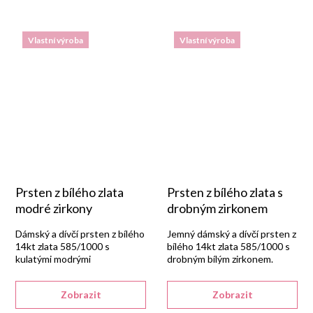
Vlastní výroba
Vlastní výroba
Prsten z bílého zlata
Prsten z bílého zlata s
modré zirkony
drobným zirkonem
Dámský a dívčí prsten z bílého
Jemný dámský a dívčí prsten z
14kt zlata 585/1000 s
bílého 14kt zlata 585/1000 s
kulatými modrými
drobným bílým zirkonem.
syntetickými zirkony v lesklém
provedení.
Zobrazit
Zobrazit