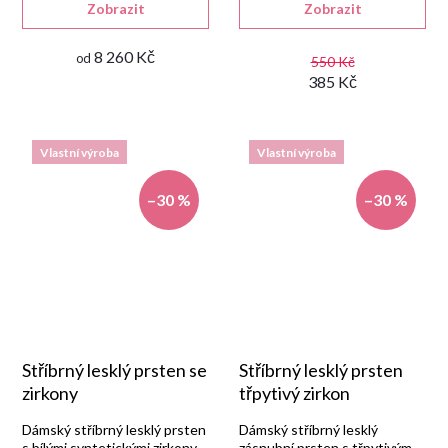
Zobrazit
Zobrazit
rhodiovanou úpravou.
8 260 Kč
od
550 Kč
385 Kč
Vlastní výroba
Vlastní výroba
–30 %
–30 %
Stříbrný lesklý prsten se
Stříbrný lesklý prsten
zirkony
třpytivý zirkon
Dámský stříbrný lesklý prsten
Dámský stříbrný lesklý
s bílými syntetickými zirkony,
zásnubní prsten s třpytivým