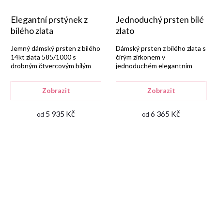
Elegantní prstýnek z
Jednoduchý prsten bílé
bílého zlata
zlato
Jemný dámský prsten z bílého
Dámský prsten z bílého zlata s
14kt zlata 585/1000 s
čirým zirkonem v
drobným čtvercovým bílým
jednoduchém elegantním
syntetickým zirkonem v
stylu, vhodný i jako zásnubní.
lesklém provedení.
Zobrazit
Zobrazit
5 935 Kč
6 365 Kč
od
od