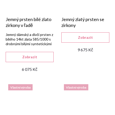
Jemný prsten bílé zlato
Jemný zlatý prsten se
zirkony v řadě
zirkony
Jemný dámský a dívčí prsten z
Zobrazit
bílého 14kt zlata 585/1000 s
drobnými bílými syntetickými
zirkony v řadě.
9 675 Kč
Zobrazit
6 075 Kč
Vlastní výroba
Vlastní výroba