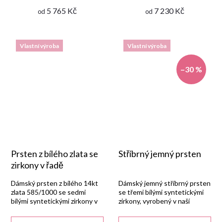
5 765 Kč
7 230 Kč
od
od
Vlastní výroba
Vlastní výroba
–30 %
Prsten z bílého zlata se
Stříbrný jemný prsten
zirkony v řadě
Dámský prsten z bílého 14kt
Dámský jemný stříbrný prsten
zlata 585/1000 se sedmi
se třemi bílými syntetickými
bílými syntetickými zirkony v
zirkony, vyrobený v naší
jedné řadě, vyrobený v české
zlatnické dílně ze stříbra
zlatnické dílně.
925/1000 s lesklou