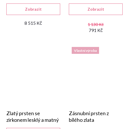
lesklém provedení.
925/1000 s lesklou
Zobrazit
Zobrazit
rhodiovanou úpravou.
8 515 Kč
1 130 Kč
791 Kč
Vlastní výroba
Zlatý prsten se
Zásnubní prsten z
zirkonem lesklý a matný
bílého zlata