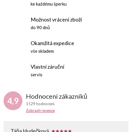
a
ke každému šperku
k
c
o
Možnost vrácení zboží
í
v
do 90 dnů
á
p
n
Okamžitá expedice
r
í
vše skladem
v
Vlastní záruční
k
servis
y
v
Hodnocení zákazníků
4,9
ý
1529 hodnocení
Zobrazit recenze
p
i
Táňa Hudečková