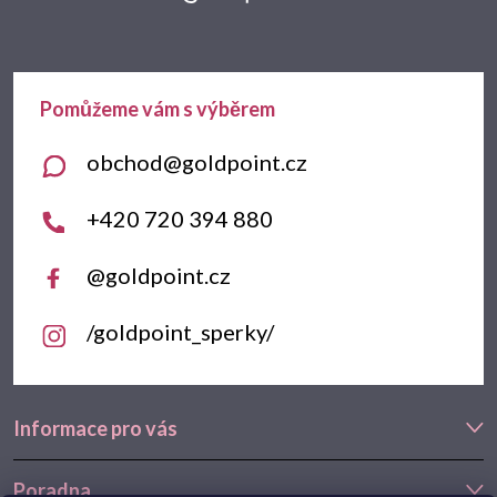
p
a
t
obchod
@
goldpoint.cz
í
+420 720 394 880
@goldpoint.cz
/goldpoint_sperky/
Informace pro vás
Poradna