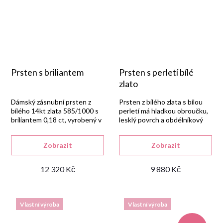
Prsten s briliantem
Prsten s perletí bílé
zlato
Dámský zásnubní prsten z
Prsten z bílého zlata s bílou
bílého 14kt zlata 585/1000 s
perletí má hladkou obroučku,
briliantem 0,18 ct, vyrobený v
lesklý povrch a obdélníkový
naší zlatnické dílně.
kámen 13 × 4 mm.
Zobrazit
Zobrazit
Dlouhý popis
12 320 Kč
9 880 Kč
Vlastní výroba
Vlastní výroba