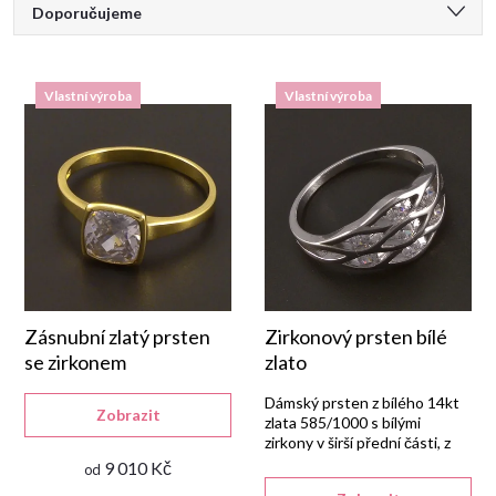
Ř
Doporučujeme
a
Nejlevnější
Vlastní výroba
Vlastní výroba
Nejdražší
z
Nejprodávanější
e
Abecedně
n
í
p
Zásnubní zlatý prsten
Zirkonový prsten bílé
se zirkonem
zlato
r
Dámský prsten z bílého 14kt
Zobrazit
zlata 585/1000 s bílými
zirkony v širší přední části, z
o
vlastní výroby Goldpoint.
9 010 Kč
od