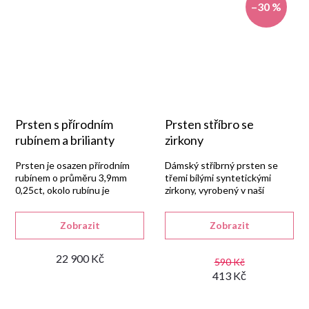
–30 %
Prsten s přírodním
Prsten stříbro se
rubínem a brilianty
zirkony
Prsten je osazen přírodním
Dámský stříbrný prsten se
rubínem o průměru 3,9mm
třemi bílými syntetickými
0,25ct, okolo rubínu je
zirkony, vyrobený v naší
vsazeno 10 briliantů o
zlatnické dílně ze stříbra
hmotnosti 0,21ct,
925/1000 s lesklou
Zobrazit
Zobrazit
1,75mm,SI1,F,VG
rhodiovanou úpravou.
22 900 Kč
590 Kč
413 Kč