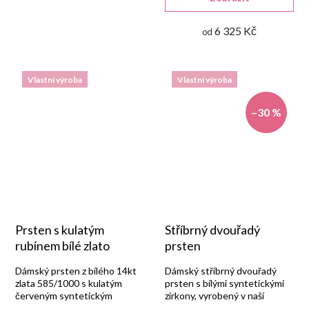
6 325 Kč
od
Vlastní výroba
Vlastní výroba
–30 %
Prsten s kulatým
Stříbrný dvouřadý
rubínem bílé zlato
prsten
Dámský prsten z bílého 14kt
Dámský stříbrný dvouřadý
zlata 585/1000 s kulatým
prsten s bílými syntetickými
červeným syntetickým
zirkony, vyrobený v naší
rubínem a bílými zirkony v
zlatnické dílně ze stříbra