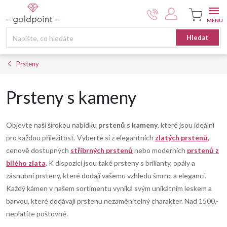
Přejít
na
obsah
Nákupní
Hledat
košík
Prsteny
Prsteny s kameny
Objevte naši širokou nabídku
prstenů s kameny
, které jsou ideální
pro každou příležitost. Vyberte si z elegantních
zlatých prstenů
,
cenově dostupných
stříbrných prstenů
nebo moderních
prstenů z
bílého zlata
. K dispozici jsou také prsteny s brilianty, opály a
zásnubní prsteny, které dodají vašemu vzhledu šmrnc a eleganci.
Každý kámen v našem sortimentu vyniká svým unikátním leskem a
barvou, které dodávají prstenu nezaměnitelný charakter. Nad 1500,-
neplatíte poštovné.