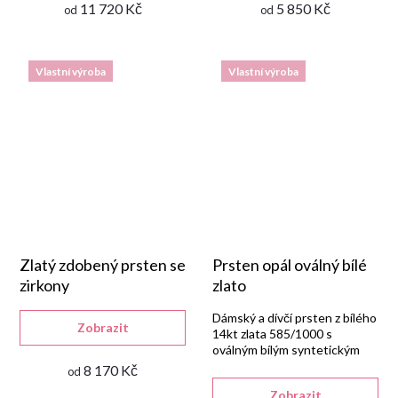
11 720 Kč
5 850 Kč
od
od
Vlastní výroba
Vlastní výroba
Zlatý zdobený prsten se
Prsten opál oválný bílé
zirkony
zlato
Dámský a dívčí prsten z bílého
Zobrazit
14kt zlata 585/1000 s
oválným bílým syntetickým
opálem, z vlastní výroby
8 170 Kč
od
Goldpoint.
Zobrazit