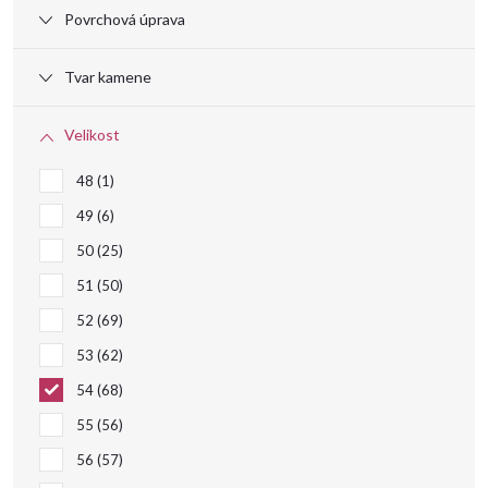
Povrchová úprava
d
Tvar kamene
u
Velikost
k
48
1
t
49
6
50
25
ů
51
50
52
69
53
62
54
68
55
56
56
57