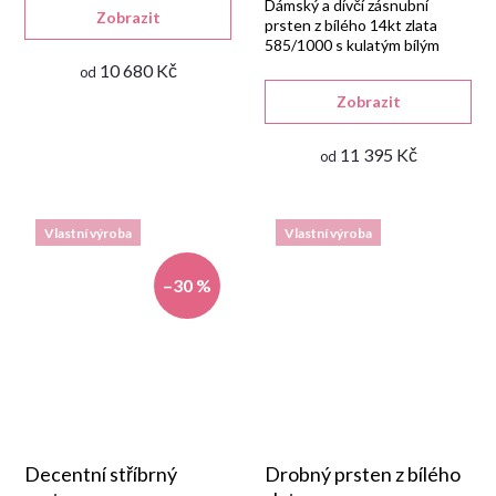
Dámský a dívčí zásnubní
Zobrazit
prsten z bílého 14kt zlata
585/1000 s kulatým bílým
syntetickým zirkonem a
10 680 Kč
od
drobnými bílými zirkony v
Zobrazit
lesklém provedení.
11 395 Kč
od
Vlastní výroba
Vlastní výroba
–30 %
Decentní stříbrný
Drobný prsten z bílého