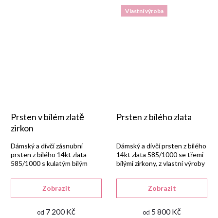
Vlastní výroba
Prsten v bílém zlatě
Prsten z bílého zlata
zirkon
Dámský a dívčí zásnubní
Dámský a dívčí prsten z bílého
prsten z bílého 14kt zlata
14kt zlata 585/1000 se třemi
585/1000 s kulatým bílým
bílými zirkony, z vlastní výroby
syntetickým zirkonem v
Goldpoint.
lesklém provedení.
Zobrazit
Zobrazit
7 200 Kč
5 800 Kč
od
od