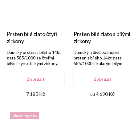
Prsten bílé zlato čtyři
Prsten bílé zlato s bílými
zirkony
zirkony
Dámský prsten z bílého 14kt
Dámský a dívčí zásnubní
zlata 585/1000 se čtyřmi
prsten z bílého 14kt zlata
bílými syntetickými zirkony.
585/1000 s kulatým bílým
syntetickým zirkonem a
drobnými bílými zirkony po
Zobrazit
Zobrazit
stranách.
7 185 Kč
4 690 Kč
od
Vlastní výroba