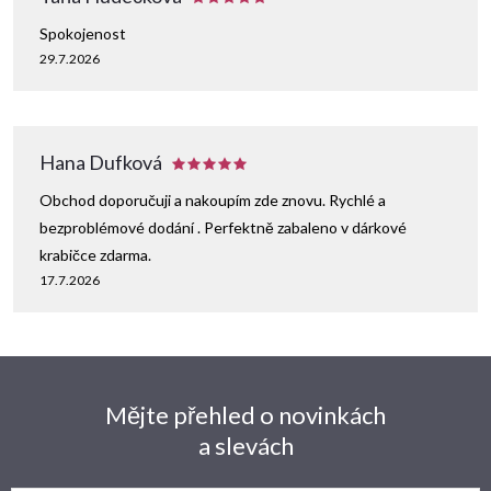
s
Spokojenost
29.7.2026
u
Hana Dufková
Obchod doporučuji a nakoupím zde znovu. Rychlé a
bezproblémové dodání . Perfektně zabaleno v dárkové
krabičce zdarma.
17.7.2026
Mějte přehled o novinkách
a slevách