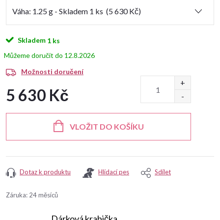
Skladem
1 ks
12.8.2026
Možnosti doručení
5 630 Kč
Měrná
cena:
VLOŽIT DO KOŠÍKU
Dotaz k produktu
Hlídací pes
Sdílet
Záruka
:
24 měsíců
Dárková krabička