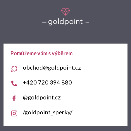
Z
á
p
a
t
obchod
@
goldpoint.cz
í
+420 720 394 880
@goldpoint.cz
/goldpoint_sperky/