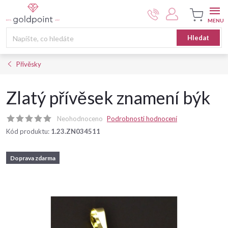
Přejít
na
obsah
Nákupní
Hledat
košík
Přívěsky
Zlatý přívěsek znamení býk
Neohodnoceno
Podrobnosti hodnocení
Kód produktu:
1.23.ZN034511
Doprava zdarma