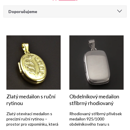
Ř
Doporučujeme
a
Nejlevnější
Nejdražší
z
Nejprodávanější
e
Abecedně
n
í
p
Zlatý medailon s ruční
Obdelníkový medailon
rytinou
stříbrný rhodiovaný
r
Zlatý otevírací medailon s
Rhodiovaný stříbrný přívěsek
precizní ruční rytinou –
medailon 925/1000
prostor pro vzpomínku, která
obdelníkového tvaru s
o
vás bude provázet.
hladkým lesklým povrchem.