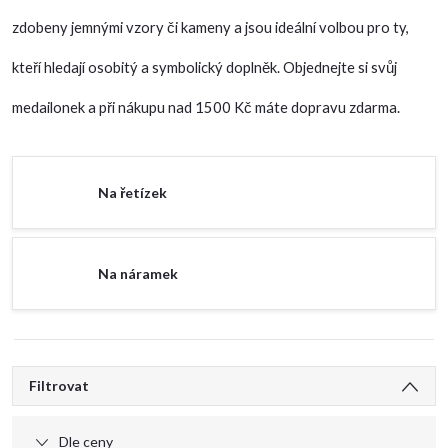
zdobeny jemnými vzory či kameny a jsou ideální volbou pro ty,
kteří hledají osobitý a symbolický doplněk. Objednejte si svůj
medailonek a při nákupu nad 1500 Kč máte dopravu zdarma.
Na řetízek
Na náramek
V
Filtrovat
ý
Dle ceny