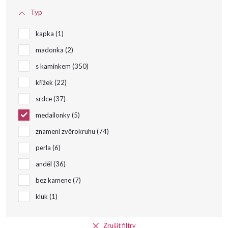
Typ
t
kapka
1
ů
madonka
2
s kamínkem
350
křížek
22
srdce
37
medailonky
5
znamení zvěrokruhu
74
perla
6
anděl
36
bez kamene
7
kluk
1
Zrušit filtry