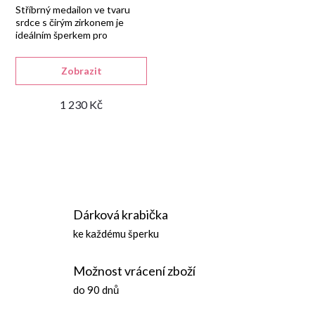
Stříbrný medailon ve tvaru
srdce s čirým zirkonem je
ideálním šperkem pro
uchování drobných fotografií.
Zobrazit
1 230 Kč
O
v
Dárková krabička
l
ke každému šperku
á
Možnost vrácení zboží
d
do 90 dnů