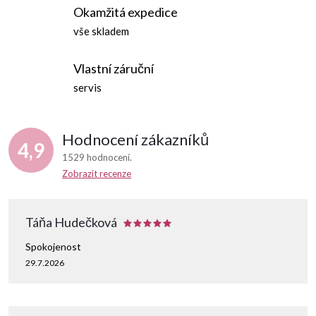
a
Okamžitá expedice
c
vše skladem
í
Vlastní záruční
p
servis
r
Hodnocení zákazníků
v
4,9
1529 hodnocení
k
Zobrazit recenze
y
Táňa Hudečková
v
Spokojenost
ý
29.7.2026
p