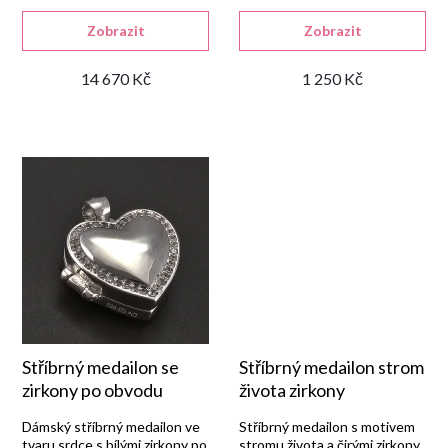
d
Zobrazit
Zobrazit
14 670 Kč
1 250 Kč
u
k
t
ů
Stříbrný medailon se
Stříbrný medailon strom
zirkony po obvodu
života zirkony
Dámský stříbrný medailon ve
Stříbrný medailon s motivem
tvaru srdce s bílými zirkony po
stromu života a čirými zirkony