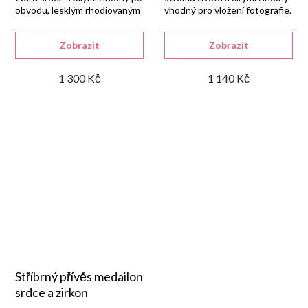
obvodu, lesklým rhodiovaným
vhodný pro vložení fotografie.
povrchem a rozměrem 25 × 21
mm.
Zobrazit
Zobrazit
1 300 Kč
1 140 Kč
Stříbrný přívěs medailon
srdce a zirkon