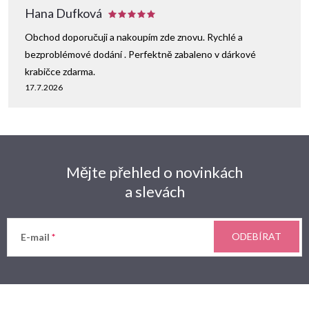
i
Hana Dufková
s
Obchod doporučuji a nakoupím zde znovu. Rychlé a
u
bezproblémové dodání . Perfektně zabaleno v dárkové
krabičce zdarma.
17.7.2026
Mějte přehled o novinkách
a slevách
ODEBÍRAT
E-mail