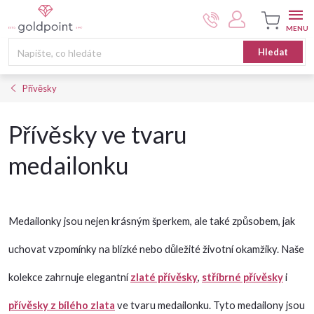
Přejít
na
obsah
Nákupní
Hledat
košík
Přívěsky
Přívěsky ve tvaru
medailonku
Medailonky jsou nejen krásným šperkem, ale také způsobem, jak
uchovat vzpomínky na blízké nebo důležité životní okamžiky. Naše
kolekce zahrnuje elegantní
zlaté přívěsky
,
stříbrné přívěsky
i
přívěsky z bílého zlata
ve tvaru medailonku. Tyto medailony jsou