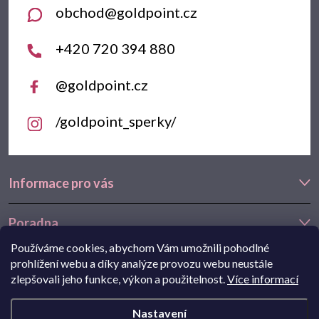
obchod
@
goldpoint.cz
í
+420 720 394 880
@goldpoint.cz
/goldpoint_sperky/
Informace pro vás
Poradna
Používáme cookies, abychom Vám umožnili pohodlné
Často hledáte
prohlížení webu a díky analýze provozu webu neustále
zlepšovali jeho funkce, výkon a použitelnost.
Více informací
Navštivte také náš e-shop Goldstore.cz:
zlaté náušnice
,
dětské
Nastavení
náušnice
,
náušnice z bílého zlata