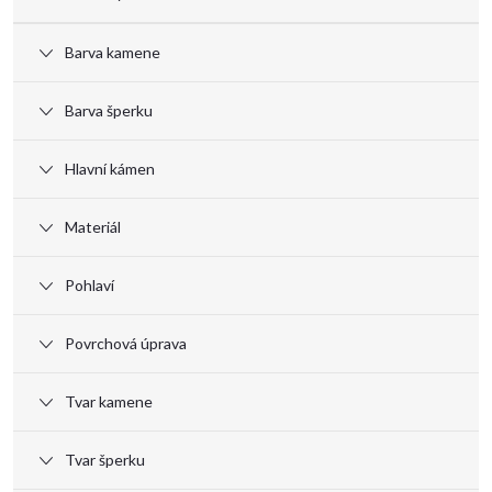
p
Barva kamene
i
Barva šperku
s
Hlavní kámen
p
Materiál
r
Pohlaví
o
Povrchová úprava
d
Tvar kamene
u
Tvar šperku
k