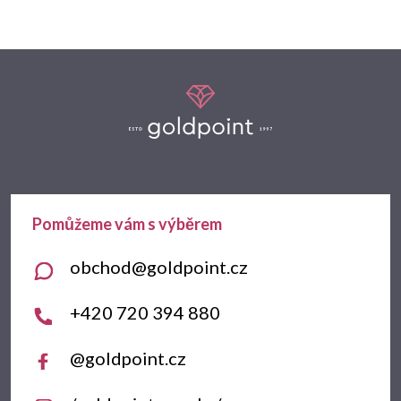
Z
á
p
a
t
obchod
@
goldpoint.cz
í
+420 720 394 880
@goldpoint.cz