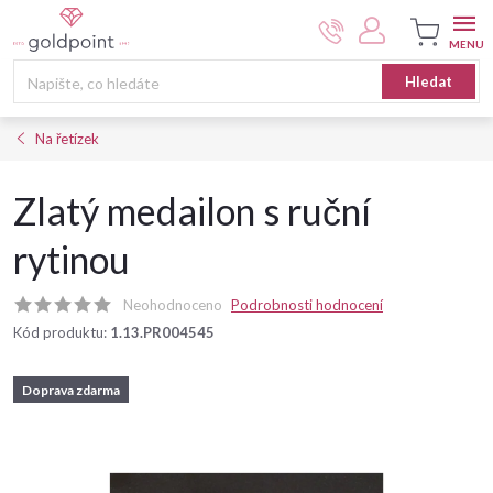
Přejít
na
obsah
Nákupní
Hledat
košík
Na řetízek
Zlatý medailon s ruční
rytinou
Neohodnoceno
Podrobnosti hodnocení
Kód produktu:
1.13.PR004545
Doprava zdarma