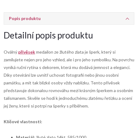
Popis produktu
Detailní popis produktu
Oválný
přívěsek
medailon ze žlutého zlata je šperk, který si
zamilujete nejen pro jeho vzhled, ale i pro jeho symboliku. Na povrchu
vyniká ruční rytina s dekorem, která mu dodává jemnost a eleganci.
Díky otevírání lze uvnitř uchovat fotografii nebo jinou osobní
památku, a mít tak blízké osoby vždy nablízku. Tento přívěsek
představuje dokonalou rovnováhu mezi krásným šperkem a osobním
talismanem. Skvěle se hodí k jednoduchému zlatému řetízku a ocení
jej ženy, které si potrpí na šperky s příběhem.
Klíčové vlastnosti:
Materiál:
žluté zlato 14kt. 585/1000