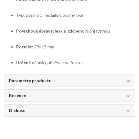
Typ:
otevírací medailon, oválný tvar
Povrchová úprava:
lesklá, zdobeno ruční rytinou
Rozměr:
29×15 mm
Určení:
dámský přívěsek na řetízek
Parametry produktu
Recenze
Diskuse