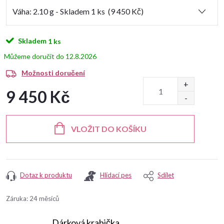
Skladem
1 ks
12.8.2026
Možnosti doručení
9 450 Kč
Měrná
cena:
VLOŽIT DO KOŠÍKU
Dotaz k produktu
Hlídací pes
Sdílet
Záruka
:
24 měsíců
Dárková krabička