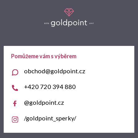
Z
á
p
a
t
obchod
@
goldpoint.cz
í
+420 720 394 880
@goldpoint.cz
/goldpoint_sperky/