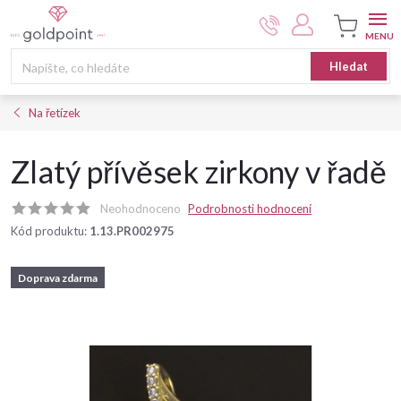
Přejít
na
obsah
Nákupní
Hledat
košík
Na řetízek
Zlatý přívěsek zirkony v řadě
Neohodnoceno
Podrobnosti hodnocení
Kód produktu:
1.13.PR002975
Doprava zdarma