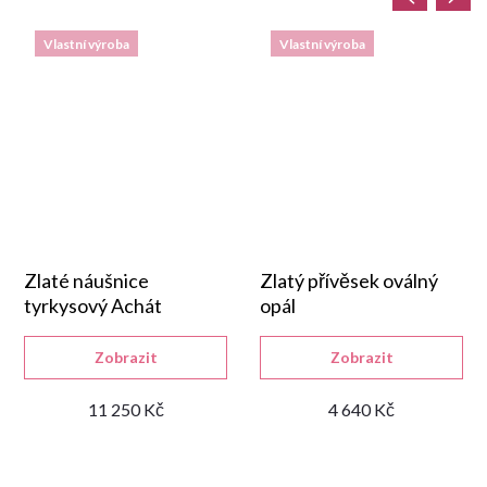
Vlastní výroba
Vlastní výroba
Zlaté náušnice
Zlatý přívěsek oválný
tyrkysový Achát
opál
Zobrazit
Zobrazit
11 250 Kč
4 640 Kč