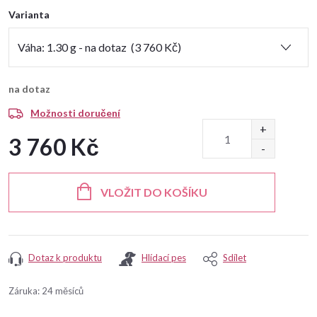
Varianta
na dotaz
Možnosti doručení
3 760 Kč
Měrná
cena:
VLOŽIT DO KOŠÍKU
Dotaz k produktu
Hlídací pes
Sdílet
Záruka
:
24 měsíců