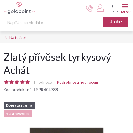
Přejít
na
obsah
Nákupní
Hledat
košík
Na řetízek
Zlatý přívěsek tyrkysový
Achát
1 hodnocení
Podrobnosti hodnocení
Kód produktu:
1.19.PR404788
Doprava zdarma
Vlastní výroba