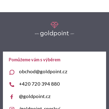
Z
á
p
a
t
obchod
@
goldpoint.cz
í
+420 720 394 880
@goldpoint.cz
/goldpoint_sperky/