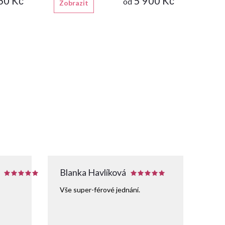
60 Kč
5 900 Kč
od
Zobrazit
Blanka Havlíková
Vše super-férové jednání.