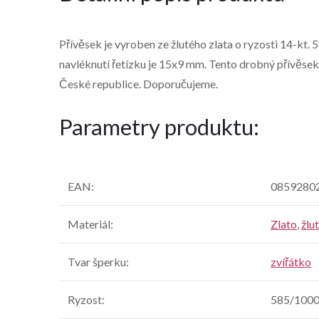
Přívěsek je vyroben ze žlutého zlata o ryzosti 14-kt. 
navléknutí řetízku je 15x9 mm. Tento drobný přívěse
České republice. Doporučujeme.
Parametry produktu:
EAN
:
0859280
Materiál
:
Zlato
,
žlu
Tvar šperku
:
zvířátko
Ryzost
:
585/100