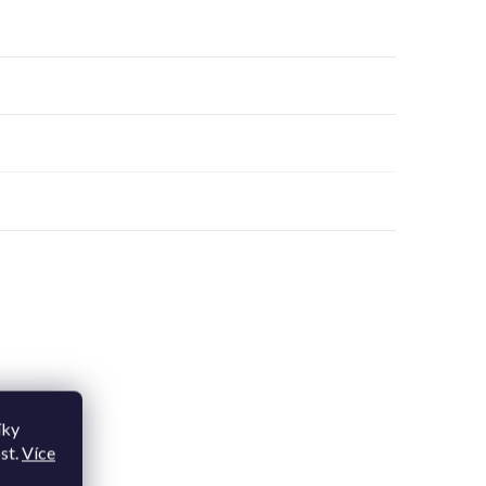
íky
st.
Více
upit