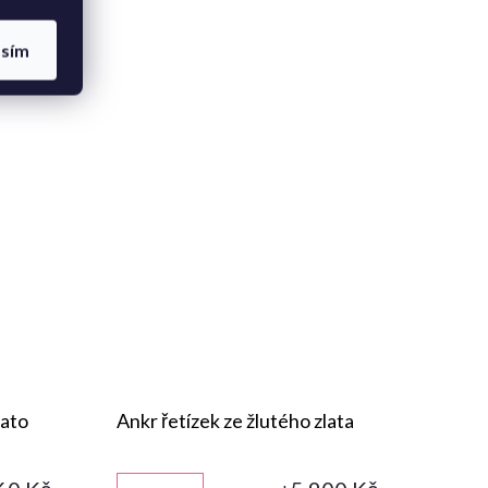
asím
lato
Ankr řetízek ze žlutého zlata