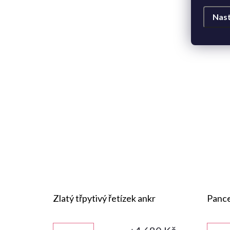
Nast
Zlatý třpytivý řetízek ankr
Pance