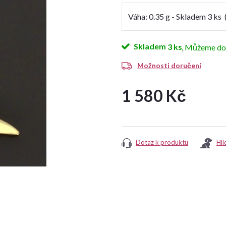
Skladem
3 ks
Možnosti doručení
1 580 Kč
Měrná
cena:
Dotaz k produktu
Hlí