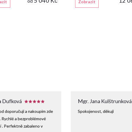
5 040 Kč
12 0
od
azit
Zobrazit
 Dufková
Mgr. Jana Kulštrunková
d doporučuji a nakoupím zde
Spokojenost, děkuji
. Rychlé a bezproblémové
 . Perfektně zabaleno v