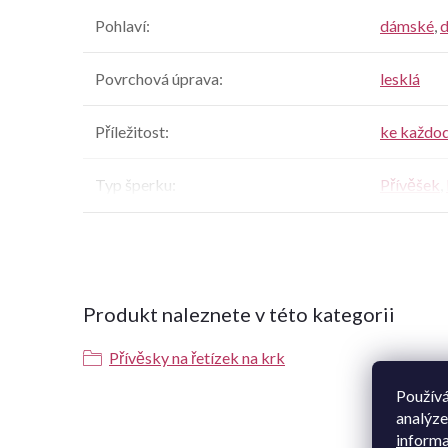
Pohlaví
:
dámské
,
d
Povrchová úprava
:
lesklá
Příležitost
:
ke každo
Typ šperku
:
Přívěšek
,
Produkt naleznete v této kategorii
Přívěsky na řetízek na krk
Používá
analýze
K t
informa