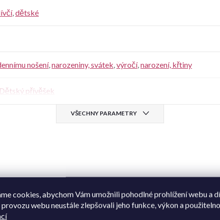
ívčí
,
dětské
dennímu nošení
,
narozeniny, svátek
,
výročí
,
narození, křtiny
Dětský přívěšek
VŠECHNY PARAMETRY
me cookies, abychom Vám umožnili pohodlné prohlížení webu a d
 provozu webu neustále zlepšovali jeho funkce, výkon a použitelno
omuto produktu doporučujeme ještě doko
cí