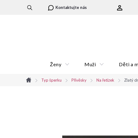
Přejít
Kontaktujte nás
na
obsah
Ženy
Muži
Děti a 
Typ šperku
Přívěsky
Na řetízek
Zlatý d
Domů