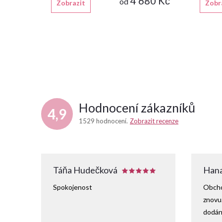
4 680 Kč
od
Zobrazit
Zobr
Hodnocení zákazníků
4,9
1529 hodnocení
Zobrazit recenze
Táňa Hudečková
Hana
Spokojenost
Obcho
znovu
dodání