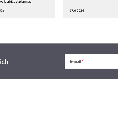
vé krabičce zdarma.
026
17.6.2026
ách
E-mail