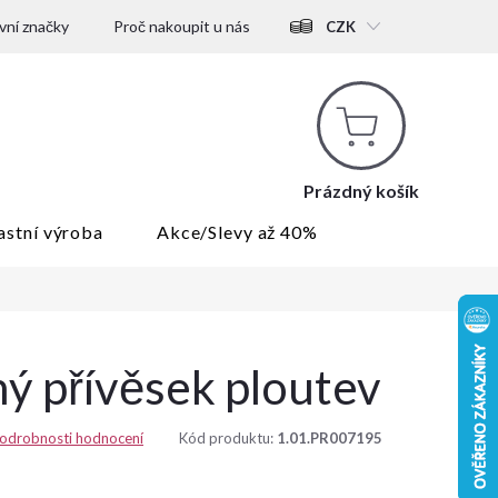
ní značky
Proč nakoupit u nás
CZK
Nákupní
košík
Prázdný košík
astní výroba
Akce/Slevy až 40%
ný přívěsek ploutev
odrobnosti hodnocení
Kód produktu:
1.01.PR007195