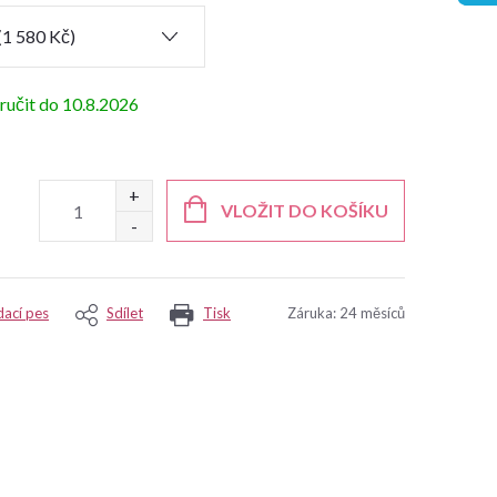
10.8.2026
VLOŽIT DO KOŠÍKU
dací pes
Sdílet
Tisk
Záruka
:
24 měsíců