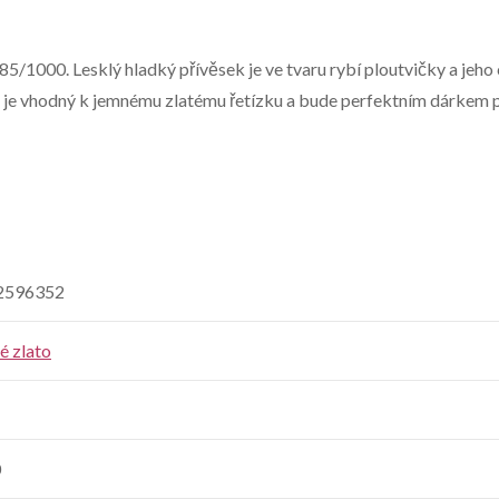
585/1000. Lesklý hladký přívěsek je ve tvaru rybí ploutvičky a jeh
k je vhodný k jemnému zlatému řetízku a bude perfektním dárkem
2596352
té zlato
0