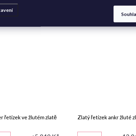
avení
Souhl
r řetízek ve žlutém zlatě
Zlatý řetízek ankr žluté z