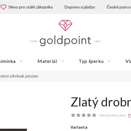
Slevy pro stálé zákazníky
Dopravy a platby
České puncov
miminka
Materiál
Typ šperku
Vl
robný přívěsek ploutev
Dárkové poukazy
Zlatý drob
Neohodnoceno
P
Varianta