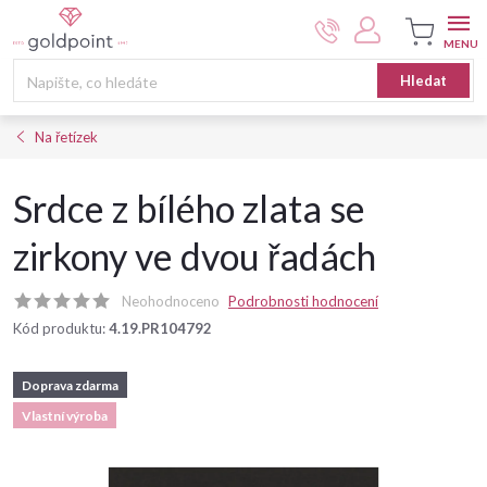
Přejít
na
obsah
Nákupní
Hledat
košík
Na řetízek
Srdce z bílého zlata se
zirkony ve dvou řadách
Neohodnoceno
Podrobnosti hodnocení
Kód produktu:
4.19.PR104792
Doprava zdarma
Vlastní výroba