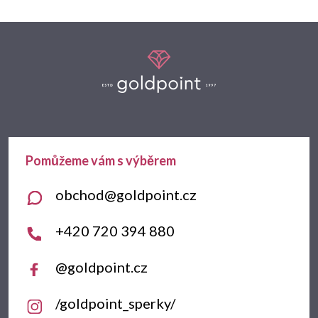
Z
á
p
a
t
obchod
@
goldpoint.cz
í
+420 720 394 880
@goldpoint.cz
/goldpoint_sperky/