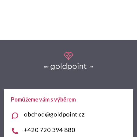
Z
á
p
a
t
obchod
@
goldpoint.cz
í
+420 720 394 880