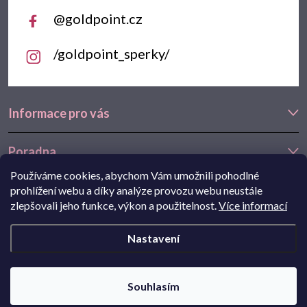
@goldpoint.cz
/goldpoint_sperky/
Informace pro vás
Poradna
Používáme cookies, abychom Vám umožnili pohodlné
Často hledáte
prohlížení webu a díky analýze provozu webu neustále
zlepšovali jeho funkce, výkon a použitelnost.
Více informací
Navštivte také náš e-shop Goldstore.cz:
zlaté náušnice
,
dětské
Nastavení
náušnice
,
náušnice z bílého zlata
Copyright 2026
Goldpoint.cz
. Všechna práva vyhrazena.
Souhlasím
Pohání Shoptet