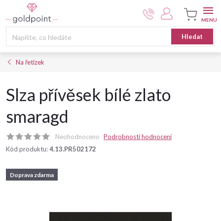
Přejít
na
obsah
Nákupní
Hledat
košík
Na řetízek
Slza přívěsek bílé zlato
smaragd
Neohodnoceno
Podrobnosti hodnocení
Kód produktu:
4.13.PR502172
Doprava zdarma