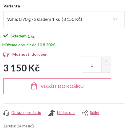
Varianta
Skladem
1 ks
10.8.2026
Možnosti doručení
3 150 Kč
Měrná
cena:
VLOŽIT DO KOŠÍKU
Dotaz k produktu
Hlídací pes
Sdílet
Záruka
:
24 měsíců