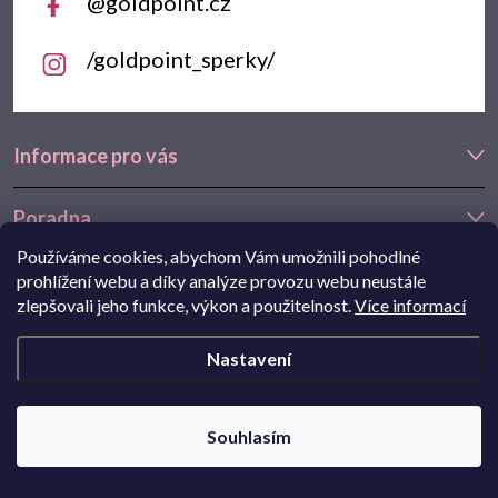
@goldpoint.cz
/goldpoint_sperky/
Informace pro vás
Poradna
Používáme cookies, abychom Vám umožnili pohodlné
Často hledáte
prohlížení webu a díky analýze provozu webu neustále
zlepšovali jeho funkce, výkon a použitelnost.
Více informací
Navštivte také náš e-shop Goldstore.cz:
zlaté náušnice
,
dětské
Nastavení
náušnice
,
náušnice z bílého zlata
Copyright 2026
Goldpoint.cz
. Všechna práva vyhrazena.
Souhlasím
Pohání Shoptet