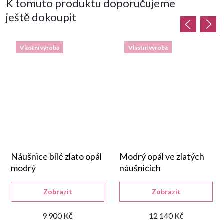
K tomuto produktu doporučujeme
ještě dokoupit
Vlastní výroba
Vlastní výroba
Náušnice bílé zlato opál
Modrý opál ve zlatých
modrý
náušnicích
Zobrazit
Zobrazit
9 900 Kč
12 140 Kč