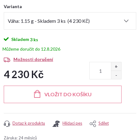
Varianta
Skladem
3 ks
12.8.2026
Možnosti doručení
4 230 Kč
Měrná
cena:
VLOŽIT DO KOŠÍKU
Dotaz k produktu
Hlídací pes
Sdílet
Záruka
:
24 měsíců