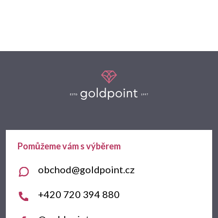
Z
á
p
a
t
obchod
@
goldpoint.cz
í
+420 720 394 880