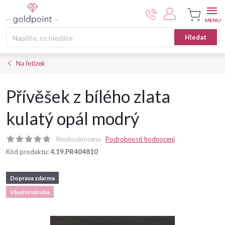
Přejít
na
obsah
Nákupní
Hledat
košík
Na řetízek
Přívěšek z bílého zlata
kulatý opál modrý
Neohodnoceno
Podrobnosti hodnocení
Kód produktu:
4.19.PR404810
Doprava zdarma
Vlastní výroba