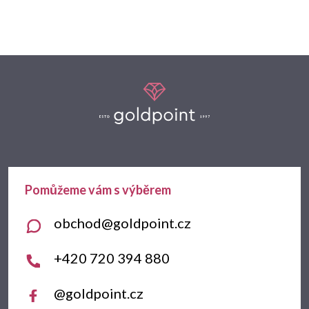
Z
á
p
a
t
obchod
@
goldpoint.cz
í
+420 720 394 880
@goldpoint.cz