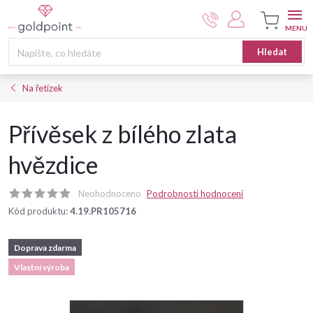
Přejít
na
obsah
Nákupní
Hledat
košík
Na řetízek
Přívěsek z bílého zlata
hvězdice
Neohodnoceno
Podrobnosti hodnocení
Kód produktu:
4.19.PR105716
Doprava zdarma
Vlastní výroba