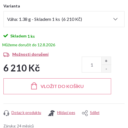
Varianta
Skladem
1 ks
12.8.2026
Možnosti doručení
6 210 Kč
Měrná
cena:
VLOŽIT DO KOŠÍKU
Dotaz k produktu
Hlídací pes
Sdílet
Záruka
:
24 měsíců