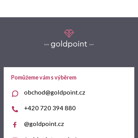
Z
á
p
a
t
obchod
@
goldpoint.cz
í
+420 720 394 880
@goldpoint.cz