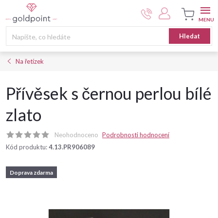
Přejít
na
obsah
Nákupní
Hledat
košík
Na řetízek
Přívěsek s černou perlou bílé
zlato
Neohodnoceno
Podrobnosti hodnocení
Kód produktu:
4.13.PR906089
Doprava zdarma