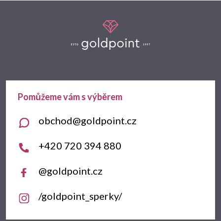
Z
á
p
a
t
obchod
@
goldpoint.cz
í
+420 720 394 880
@goldpoint.cz
/goldpoint_sperky/