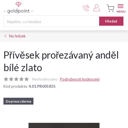
Přejít
na
obsah
Nákupní
Hledat
košík
Na řetízek
Přívěsek prořezávaný anděl
bílé zlato
Neohodnoceno
Podrobnosti hodnocení
Kód produktu:
4.01.PR005835
Doprava zdarma