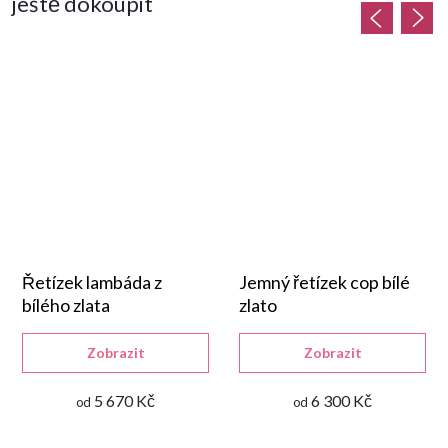
ještě dokoupit
Řetízek lambáda z
Jemný řetízek cop bílé
bílého zlata
zlato
Zobrazit
Zobrazit
5 670 Kč
6 300 Kč
od
od