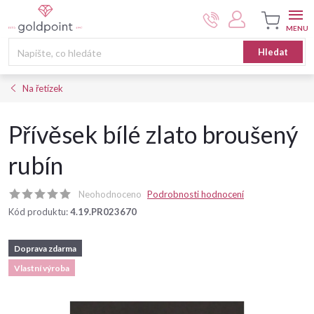
Přejít
na
obsah
Nákupní
Hledat
košík
Na řetízek
Přívěsek bílé zlato broušený
rubín
Neohodnoceno
Podrobnosti hodnocení
Kód produktu:
4.19.PR023670
Doprava zdarma
Vlastní výroba