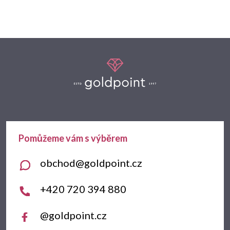
Z
á
p
a
t
obchod
@
goldpoint.cz
í
+420 720 394 880
@goldpoint.cz