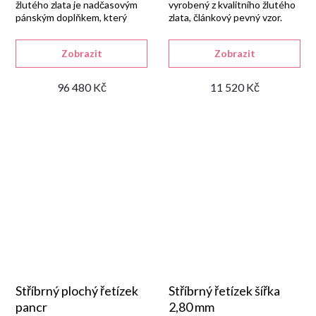
žlutého zlata je nadčasovým
vyrobený z kvalitního žlutého
pánským doplňkem, který
zlata, článkový pevný vzor.
vždy vynikne.
Zobrazit
Zobrazit
96 480 Kč
11 520 Kč
Stříbrný plochý řetízek
Stříbrný řetízek šířka
pancr
2,80 mm