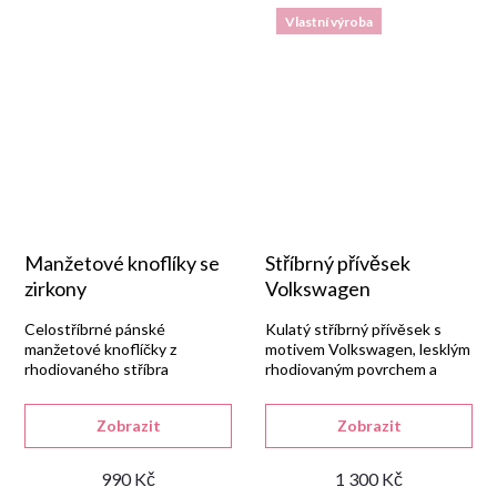
Vlastní výroba
Manžetové knoflíky se
Stříbrný přívěsek
zirkony
Volkswagen
Celostříbrné pánské
Kulatý stříbrný přívěsek s
manžetové knoflíčky z
motivem Volkswagen, lesklým
rhodiovaného stříbra
rhodiovaným povrchem a
925/1000, v lesklém
unisex rozměrem 24 × 13 mm.
provedení a rozměru 8 × 8
Zobrazit
Zobrazit
mm.
990 Kč
1 300 Kč