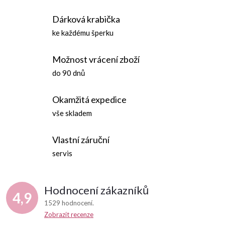
d
á
Dárková krabička
n
a
ke každému šperku
k
c
o
Možnost vrácení zboží
í
v
do 90 dnů
á
p
n
Okamžitá expedice
r
í
vše skladem
v
Vlastní záruční
k
servis
y
v
Hodnocení zákazníků
4,9
ý
1529 hodnocení
Zobrazit recenze