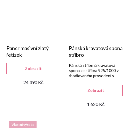
Pancr masivní zlatý
Pánská kravatová spona
řetízek
stříbro
Pánská stříbrná kravatová
Zobrazit
spona ze stříbra 925/1000 v
rhodiovaném provedení s
kombinací lesku a matu,
24 390 Kč
vyrobená v České republice.
Zobrazit
1 620 Kč
Vlastní výroba