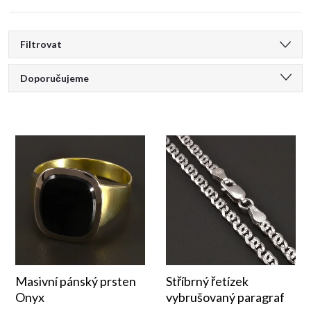
V
Filtrovat
Ř
ý
Doporučujeme
a
Nejlevnější
p
Nejdražší
z
i
Nejprodávanější
e
s
Abecedně
n
p
í
r
p
Masivní pánský prsten
Stříbrný řetízek
o
Onyx
vybrušovaný paragraf