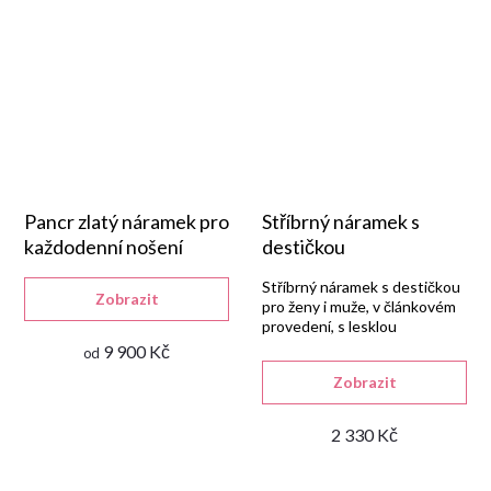
Pancr zlatý náramek pro
Stříbrný náramek s
každodenní nošení
destičkou
Stříbrný náramek s destičkou
Zobrazit
pro ženy i muže, v článkovém
provedení, s lesklou
rhodiovanou úpravou a šířkou
9 900 Kč
od
7,50 mm.
Zobrazit
2 330 Kč