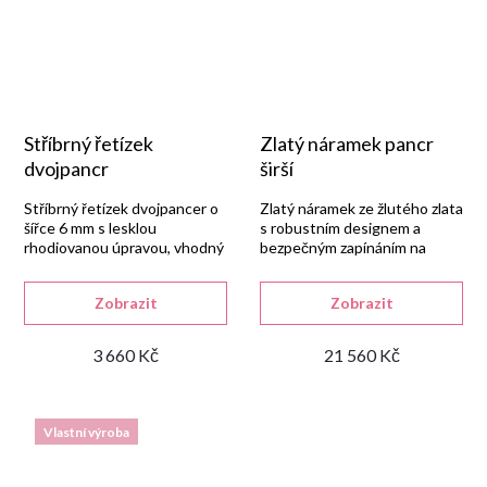
Stříbrný řetízek
Zlatý náramek pancr
dvojpancr
širší
Stříbrný řetízek dvojpancer o
Zlatý náramek ze žlutého zlata
šířce 6 mm s lesklou
s robustním designem a
rhodiovanou úpravou, vhodný
bezpečným zapínáním na
pro ženy i muže.
karabinku.
Zobrazit
Zobrazit
3 660 Kč
21 560 Kč
Vlastní výroba