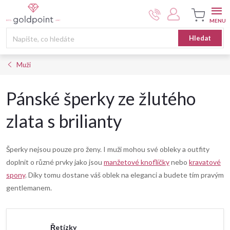
Přejít
na
obsah
Nákupní
Hledat
košík
Muži
Pánské šperky ze žlutého
zlata s brilianty
Šperky nejsou pouze pro ženy. I muži mohou své obleky a outfity
doplnit o různé prvky jako jsou
manžetové knoflíčky
nebo
kravatové
spony
. Díky tomu dostane váš oblek na eleganci a budete tím pravým
gentlemanem.
Řetízky