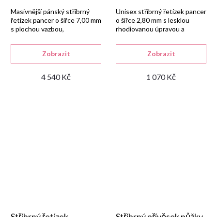
Masivnější pánský stříbrný
Unisex stříbrný řetízek pancer
řetízek pancer o šířce 7,00 mm
o šířce 2,80 mm s lesklou
s plochou vazbou,
rhodiovanou úpravou a
rhodiovanou úpravou a
zapínáním na karabinu.
zapínáním na karabinu.
Zobrazit
Zobrazit
4 540 Kč
1 070 Kč
Stříbrný řetízek
Stříbrný přívěsek nůžky