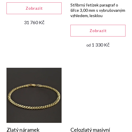
r
d
Stříbrný řetízek paragraf o
Zobrazit
šířce 3,00 mm s vybrušovaným
vzhledem, lesklou
o
u
rhodiovanou úpravou a
31 760 Kč
zapínáním na karabinu.
d
Zobrazit
k
1 330 Kč
u
od
t
k
ů
t
ů
Zlatý náramek
Celozlatý masivní