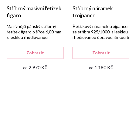
Stříbrný masivní řetízek
Stříbrný náramek
figaro
trojpancr
Masivnější pánský stříbrný
Řetízkový náramek trojpancer
řetízek figaro o šířce 6,00 mm
ze stříbra 925/1000, s lesklou
s lesklou rhodiovanou
rhodiovanou úpravou, šířkou 6
úpravou a zapínáním na
mm a zapínáním na karabinu.
karabinu.
Zobrazit
Zobrazit
2 970 Kč
1 180 Kč
od
od