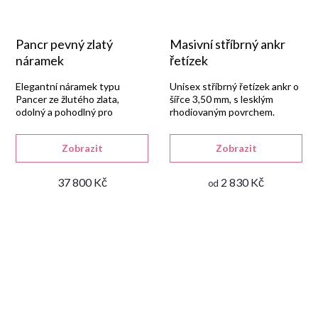
Pancr pevný zlatý
Masivní stříbrný ankr
náramek
řetízek
Elegantní náramek typu
Unisex stříbrný řetízek ankr o
Pancer ze žlutého zlata,
šířce 3,50 mm, s lesklým
odolný a pohodlný pro
rhodiovaným povrchem.
každodenní nošení.
Zobrazit
Zobrazit
37 800 Kč
2 830 Kč
od