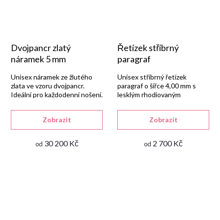
Dvojpancr zlatý
Řetízek stříbrný
náramek 5 mm
paragraf
Unisex náramek ze žlutého
Unisex stříbrný řetízek
zlata ve vzoru dvojpancr.
paragraf o šířce 4,00 mm s
Ideální pro každodenní nošení.
lesklým rhodiovaným
povrchem a zapínáním na
karabinu.
Zobrazit
Zobrazit
30 200 Kč
2 700 Kč
od
od