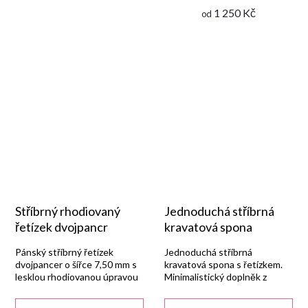
1 250 Kč
od
Stříbrný rhodiovaný
Jednoduchá stříbrná
řetízek dvojpancr
kravatová spona
Pánský stříbrný řetízek
Jednoduchá stříbrná
dvojpancer o šířce 7,50 mm s
kravatová spona s řetízkem.
lesklou rhodiovanou úpravou
Minimalistický doplněk z
a zapínáním na karabinu.
lesklého stříbra.