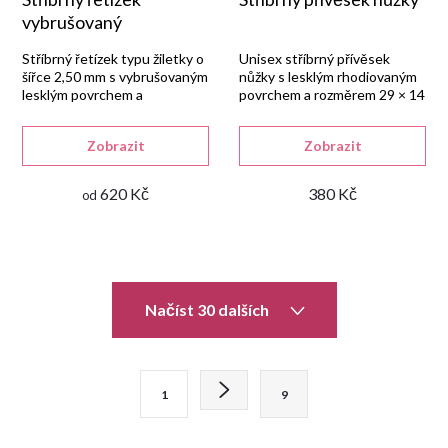
vybrušovaný
Stříbrný řetízek typu žiletky o
Unisex stříbrný přívěsek
šířce 2,50 mm s vybrušovaným
nůžky s lesklým rhodiovaným
lesklým povrchem a
povrchem a rozměrem 29 × 14
rhodiovanou úpravou.
mm.
Zobrazit
Zobrazit
620 Kč
380 Kč
od
O
Načíst 30 dalších
v
l
S
1
9
t
á
r