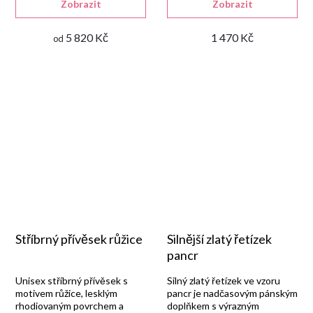
Zobrazit
Zobrazit
5 820 Kč
1 470 Kč
od
Stříbrný přívěsek růžice
Silnější zlatý řetízek
pancr
Unisex stříbrný přívěsek s
Silný zlatý řetízek ve vzoru
motivem růžice, lesklým
pancr je nadčasovým pánským
rhodiovaným povrchem a
doplňkem s výrazným