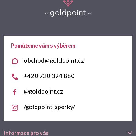
á
p
a
t
obchod
@
goldpoint.cz
í
+420 720 394 880
@goldpoint.cz
/goldpoint_sperky/
Informace pro vás