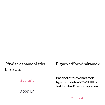
Přívěsek znamení štíra
Figaro stříbrný náramek
bílé zlato
Pánský řetízkový náramek
Zobrazit
figaro ze stříbra 925/1000, s
lesklou rhodiovanou úpravou,
šířkou 6,00 mm a karabinou.
3 220 Kč
Zobrazit