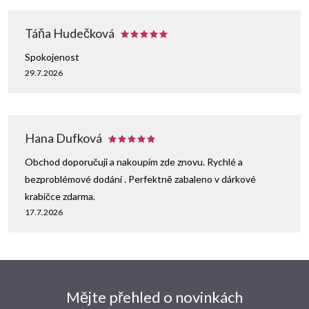
p
i
Táňa Hudečková
s
Spokojenost
29.7.2026
u
Hana Dufková
Obchod doporučuji a nakoupím zde znovu. Rychlé a
bezproblémové dodání . Perfektně zabaleno v dárkové
krabičce zdarma.
17.7.2026
Mějte přehled o novinkách