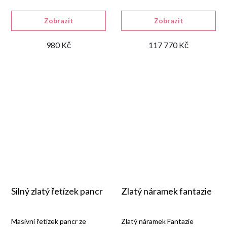
rozměrem 30 × 23 mm.
vzhledem.
Zobrazit
Zobrazit
980 Kč
117 770 Kč
Silný zlatý řetízek pancr
Zlatý náramek fantazie
Masivní řetízek pancr ze
Zlatý náramek Fantazie