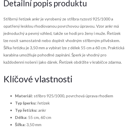
Detailní popis produktu
Stříbrný řetízek ankr je vyrobený ze stříbra ryzosti 925/1000 a
opatřený lesklou rhodiovanou povrchovou úpravou. Vzor ankr má
jednoduchý a pevný vzhled, takže se hodí pro ženy i muže. Řetízek
lze nosit samostatně nebo doplnit vhodným stříbrným přívěskem.
Šířka řetízku je 3,50 mm a vybírat lze z délek 55 cm a 60 cm. Praktická
karabina umožňuje pohodlné zapínání. Šperk je vhodný pro
každodenní nošení i jako dárek. Řetízek obdržíte v krabičce zdarma.
Klíčové vlastnosti
Materiál:
stříbro 925/1000, povrchová úprava rhodiem
Typ šperku:
řetízek
Typ řetízku:
ankr
Délka:
55 cm, 60 cm
Šířka:
3,50 mm