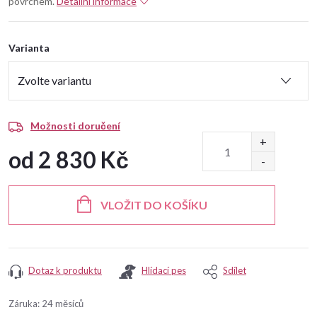
povrchem.
Detailní informace
Varianta
Možnosti doručení
od
2 830 Kč
Měrná
cena:
VLOŽIT DO KOŠÍKU
Dotaz k produktu
Hlídací pes
Sdílet
Záruka
:
24 měsíců