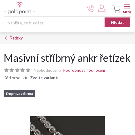
Přejít
na
obsah
Nákupní
Hledat
košík
Řetízky
Masivní stříbrný ankr řetízek
Neohodnoceno
Podrobnosti hodnocení
Kód produktu:
Zvolte variantu
Doprava zdarma