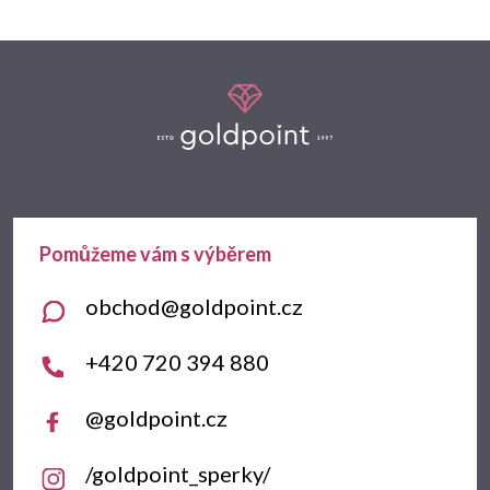
Z
á
p
a
t
obchod
@
goldpoint.cz
í
+420 720 394 880
@goldpoint.cz
/goldpoint_sperky/