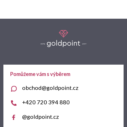
Z
á
p
a
t
obchod
@
goldpoint.cz
í
+420 720 394 880
@goldpoint.cz