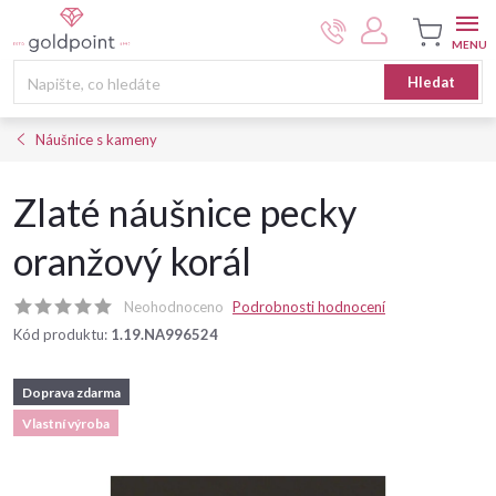
Přejít
na
obsah
Nákupní
Hledat
košík
Náušnice s kameny
Zlaté náušnice pecky
oranžový korál
Neohodnoceno
Podrobnosti hodnocení
Kód produktu:
1.19.NA996524
Doprava zdarma
Vlastní výroba