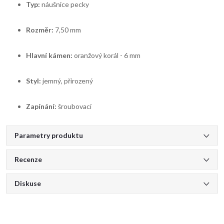
Typ:
náušnice pecky
Rozměr:
7,50 mm
Hlavní kámen:
oranžový korál - 6 mm
Styl:
jemný, přirozený
Zapínání:
šroubovací
Parametry produktu
Recenze
Diskuse