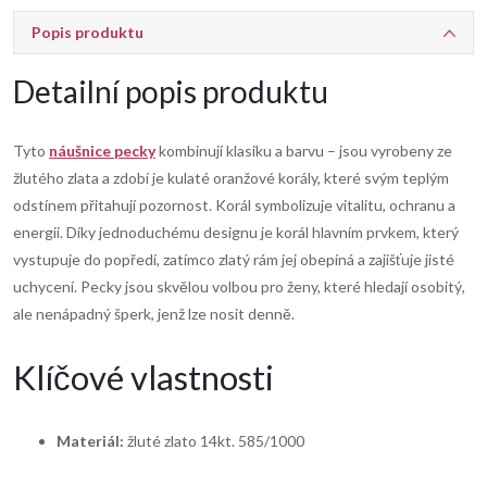
Popis produktu
Detailní popis produktu
Tyto
náušnice pecky
kombinují klasiku a barvu – jsou vyrobeny ze
žlutého zlata a zdobí je kulaté oranžové korály, které svým teplým
odstínem přitahují pozornost. Korál symbolizuje vitalitu, ochranu a
energii. Díky jednoduchému designu je korál hlavním prvkem, který
vystupuje do popředí, zatímco zlatý rám jej obepíná a zajišťuje jisté
uchycení. Pecky jsou skvělou volbou pro ženy, které hledají osobitý,
ale nenápadný šperk, jenž lze nosit denně.
Klíčové vlastnosti
Materiál:
žluté zlato 14kt. 585/1000