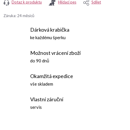
Dotaz k produktu
Hlídací pes
Sdílet
Záruka
:
24 měsíců
Dárková krabička
ke každému šperku
Možnost vrácení zboží
do 90 dnů
Okamžitá expedice
vše skladem
Vlastní záruční
servis