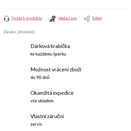
Dotaz k produktu
Hlídací pes
Sdílet
Záruka
:
24 měsíců
Dárková krabička
ke každému šperku
Možnost vrácení zboží
do 90 dnů
Okamžitá expedice
vše skladem
Vlastní záruční
servis