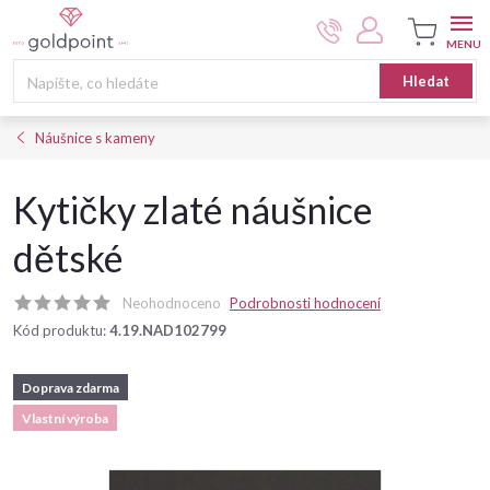
Přejít
na
obsah
Nákupní
Hledat
košík
Náušnice s kameny
Kytičky zlaté náušnice
dětské
Neohodnoceno
Podrobnosti hodnocení
Kód produktu:
4.19.NAD102799
Doprava zdarma
Vlastní výroba