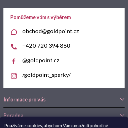
a
t
obchod
@
goldpoint.cz
í
+420 720 394 880
@goldpoint.cz
/goldpoint_sperky/
Informace pro vás
Poradna
Používáme cookies, abychom Vám umožnili pohodlné