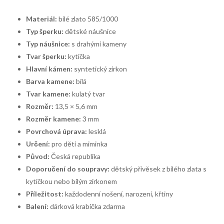
Materiál:
bílé zlato 585/1000
Typ šperku:
dětské náušnice
Typ náušnice:
s drahými kameny
Tvar šperku:
kytička
Hlavní kámen:
syntetický zirkon
Barva kamene:
bílá
Tvar kamene:
kulatý tvar
Rozměr:
13,5 × 5,6 mm
Rozměr kamene:
3 mm
Povrchová úprava:
lesklá
Určení:
pro děti a miminka
Původ:
Česká republika
Doporučení do soupravy:
dětský přívěsek z bílého zlata s
kytičkou nebo bílým zirkonem
Příležitost:
každodenní nošení, narození, křtiny
Balení:
dárková krabička zdarma