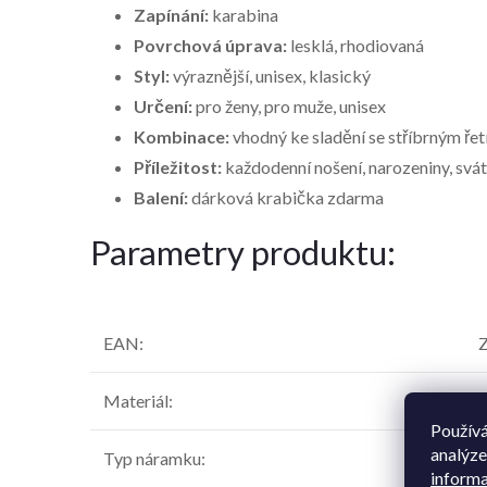
Zapínání:
karabina
Povrchová úprava:
lesklá, rhodiovaná
Styl:
výraznější, unisex, klasický
Určení:
pro ženy, pro muže, unisex
Kombinace:
vhodný ke sladění se stříbrným ře
Příležitost:
každodenní nošení, narozeniny, svát
Balení:
dárková krabička zdarma
Parametry produktu:
EAN
:
Z
Materiál
:
S
Používá
analýze
Typ náramku
:
ř
informa