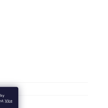
íky
st.
Více