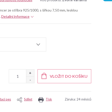
odrobnosti hodnocení
Kód produktu:
Zvolte variantu
cer ze stříbra 925/1000, s šířkou 7,50 mm, lesklou
.
Detailní informace
VLOŽIT DO KOŠÍKU
dací pes
Sdílet
Tisk
Záruka
:
24 měsíců