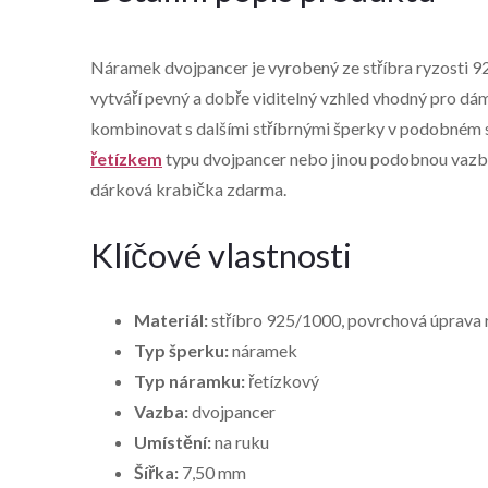
Náramek dvojpancer je vyrobený ze stříbra ryzosti 9
vytváří pevný a dobře viditelný vzhled vhodný pro dá
kombinovat s dalšími stříbrnými šperky v podobném sty
řetízkem
typu dvojpancer nebo jinou podobnou vazbou
dárková krabička zdarma.
Klíčové vlastnosti
Materiál:
stříbro 925/1000, povrchová úprava
Typ šperku:
náramek
Typ náramku:
řetízkový
Vazba:
dvojpancer
Umístění:
na ruku
Šířka:
7,50 mm