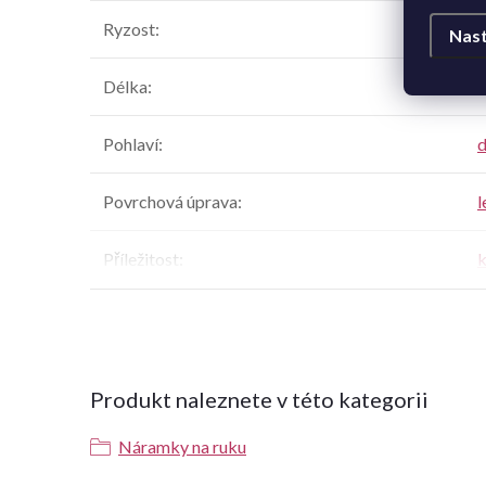
Ryzost
:
Nast
Délka
:
Pohlaví
:
Povrchová úprava
:
l
Příležitost
:
k
Produkt naleznete v této kategorii
Náramky na ruku