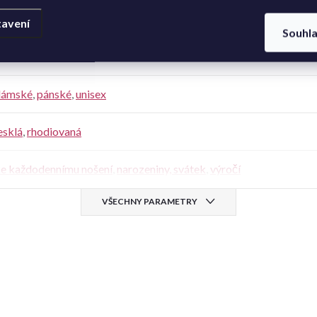
925/1000
avení
Souhl
19 cm
,
20 cm
dámské
,
pánské
,
unisex
esklá
,
rhodiovaná
e každodennímu nošení
,
narozeniny, svátek
,
výročí
VŠECHNY PARAMETRY