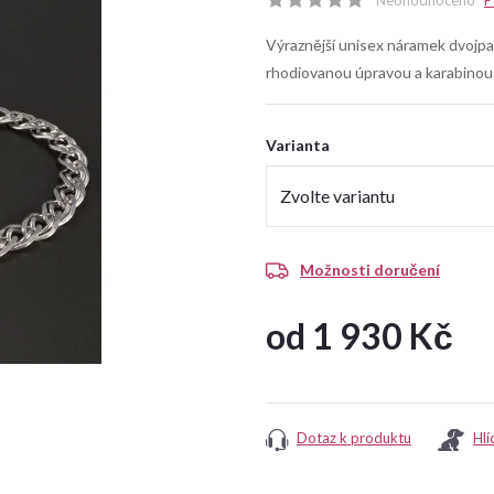
Neohodnoceno
P
Výraznější unisex náramek dvojpan
rhodiovanou úpravou a karabinou
Varianta
Možnosti doručení
od
1 930 Kč
Měrná
cena:
Dotaz k produktu
Hlí