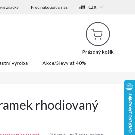
ní značky
Proč nakoupit u nás
CZK
Nákupní
košík
Prázdný košík
astní výroba
Akce/Slevy až 40%
áramek rhodiovaný