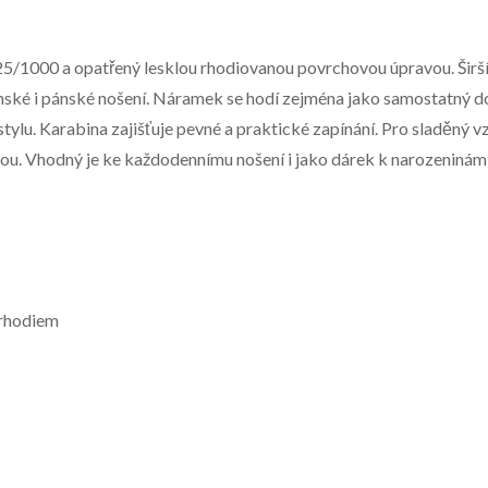
25/1000 a opatřený lesklou rhodiovanou povrchovou úpravou. Širší
mské i pánské nošení. Náramek se hodí zejména jako samostatný do
lu. Karabina zajišťuje pevné a praktické zapínání. Pro sladěný vzh
. Vhodný je ke každodennímu nošení i jako dárek k narozeninám, 
 rhodiem