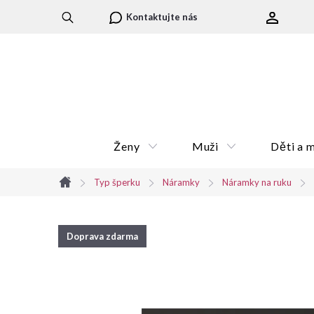
Přejít
Kontaktujte nás
na
obsah
Ženy
Muži
Děti a 
Typ šperku
Náramky
Náramky na ruku
Domů
Doprava zdarma