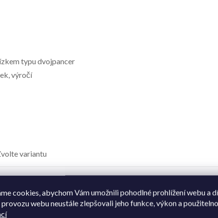
tízkem typu dvojpancer
ek, výročí
volte variantu
tříbro
me cookies, abychom Vám umožnili pohodlné prohlížení webu a d
 provozu webu neustále zlepšovali jeho funkce, výkon a použitelno
etízkový
cí