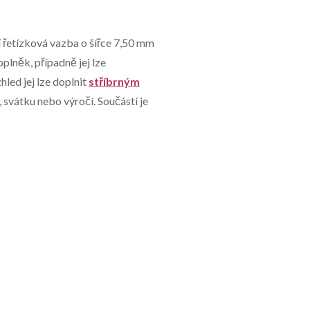
 řetízková vazba o šířce 7,50 mm
plněk, případně jej lze
led jej lze doplnit
stříbrným
svátku nebo výročí. Součástí je