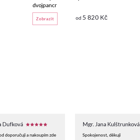
dvojpancr
5 820 Kč
od
Zobrazit
 Dufková
Mgr. Jana Kulštrunková
d doporučuji a nakoupím zde
Spokojenost, děkuji