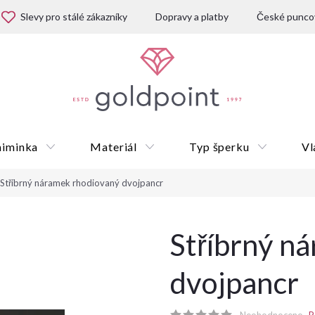
Slevy pro stálé zákazníky
Dopravy a platby
České puncov
miminka
Materiál
Typ šperku
Vl
Stříbrný náramek rhodiovaný dvojpancr
Dárkové poukazy
Stříbrný n
dvojpancr