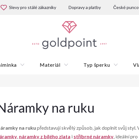
Slevy pro stálé zákazníky
Dopravy a platby
České puncov
miminka
Materiál
Typ šperku
Vl
Dárkové poukazy
Náramky na ruku
áramky na ruku
představují skvělý způsob, jak doplnit svůj styl.
áramky
,
náramky z bílého zlata
i
stříbrné náramky
, ideální pr