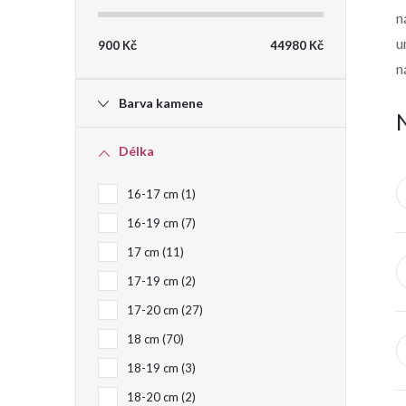
n
t
u
900
Kč
44980
Kč
n
r
Barva kamene
a
Délka
n
16-17 cm
1
n
16-19 cm
7
17 cm
11
í
17-19 cm
2
p
17-20 cm
27
18 cm
70
a
18-19 cm
3
n
18-20 cm
2