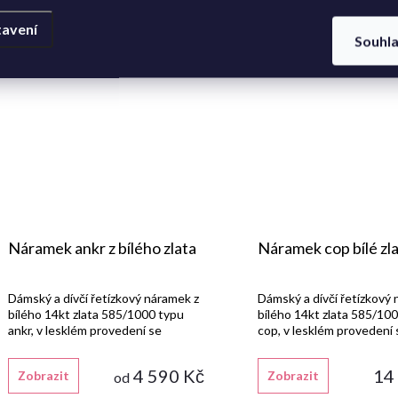
avení
Souhl
Náramek ankr z bílého zlata
Náramek cop bílé zl
Dámský a dívčí řetízkový náramek z
Dámský a dívčí řetízkový
bílého 14kt zlata 585/1000 typu
bílého 14kt zlata 585/10
ankr, v lesklém provedení se
cop, v lesklém provedení 
zapínáním na pérový kroužek.
zapínáním na karabinu.
4 590 Kč
14
Zobrazit
Zobrazit
od