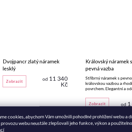
Dvojpancr zlatý náramek
Královský náramek s
lesklý
pevná vazba
11 340
Stříbrný náramek s pevn
od
Zobrazit
Kč
královskou vazbou a rho
povrchem. Elegantní a od
doplněk.
1
Zobrazit
od
me cookies, abychom Vám umožnili pohodlné prohlížení webu a d
 provozu webu neustále zlepšovali jeho funkce, výkon a použitelno
cí