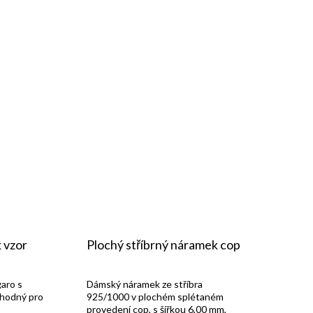
 vzor
Plochý stříbrný náramek cop
garo s
Dámský náramek ze stříbra
hodný pro
925/1000 v plochém splétaném
provedení cop, s šířkou 6,00 mm,