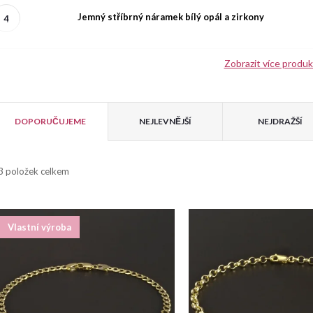
Jemný stříbrný náramek bílý opál a zirkony
Zobrazit více produ
V
Ř
ý
DOPORUČUJEME
NEJLEVNĚJŠÍ
NEJDRAŽŠÍ
a
p
3
položek celkem
z
e
s
Vlastní výroba
n
p
r