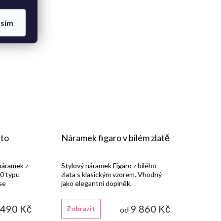
asím
ato
Náramek figaro v bílém zlatě
 náramek z
Stylový náramek Figaro z bílého
00 typu
zlata s klasickým vzorem. Vhodný
se
jako elegantní doplněk.
 490 Kč
9 860 Kč
Zobrazit
od