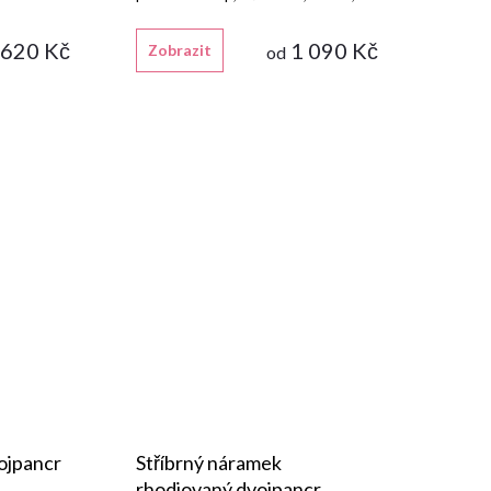
rhodiovanou úpravou a karabinou.
 620 Kč
1 090 Kč
Zobrazit
od
ojpancr
Stříbrný náramek
rhodiovaný dvojpancr