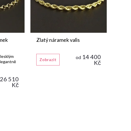
amek
Zlatý náramek valis
14 400
 lesklým
od
Zobrazit
elegantně
Kč
26 510
Kč