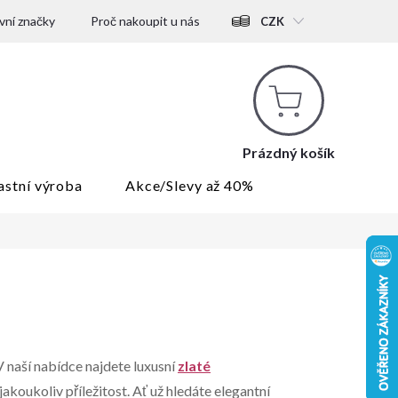
ní značky
Proč nakoupit u nás
CZK
Nákupní
košík
Prázdný košík
astní výroba
Akce/Slevy až 40%
 V naší nabídce najdete luxusní
zlaté
o jakoukoliv příležitost. Ať už hledáte elegantní