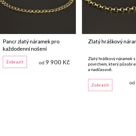
p
o
r
d
o
u
Pancr zlatý náramek pro
Zlatý hráškový nár
d
každodenní nošení
k
Zlatý hráškový náramek s
9 900 Kč
Zobrazit
od
u
povrchem, který působí 
t
a nadčasově.
k
od
ů
Zobrazit
t
ů