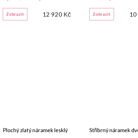
zapínáním na karabinu.
12 920 Kč
10
Zobrazit
Zobrazit
Plochý zlatý náramek lesklý
Stříbrný náramek dv