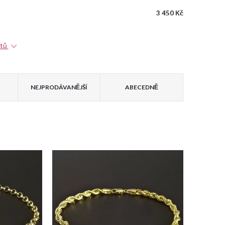
3 450 Kč
ktů
NEJPRODÁVANĚJŠÍ
ABECEDNĚ