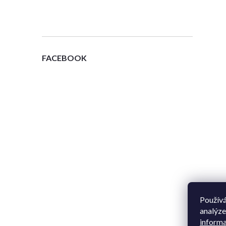
FACEBOOK
Používá
analýze
informa