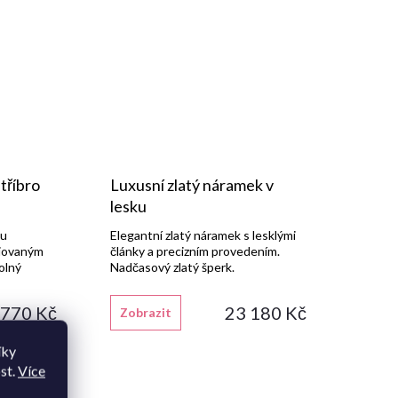
tříbro
Luxusní zlatý náramek v
lesku
ou
Elegantní zlatý náramek s lesklými
diovaným
články a precizním provedením.
olný
Nadčasový zlatý šperk.
 770 Kč
23 180 Kč
Zobrazit
íky
st.
Více