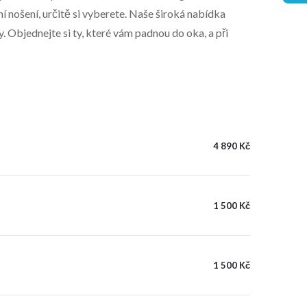
ošení, určitě si vyberete. Naše široká nabídka
Objednejte si ty, které vám padnou do oka, a při
4 890 Kč
1 500 Kč
1 500 Kč