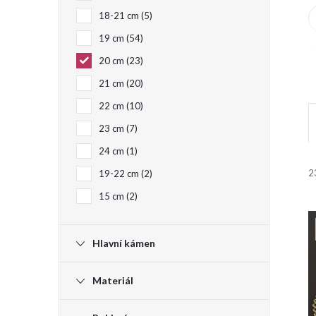
18-21 cm
5
e
19 cm
54
l
20 cm
23
21 cm
20
22 cm
10
23 cm
7
24 cm
1
2
19-22 cm
2
i
15 cm
2
Hlavní kámen
Materiál
í