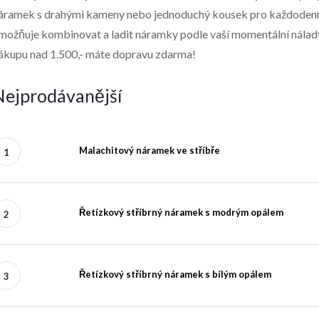
áramek s drahými kameny nebo jednoduchý kousek pro každodenní n
možňuje kombinovat a ladit náramky podle vaší momentální nálady. 
ákupu nad 1.500,- máte dopravu zdarma!
Nejprodávanější
Malachitový náramek ve stříbře
Řetízkový stříbrný náramek s modrým opálem
Řetízkový stříbrný náramek s bílým opálem