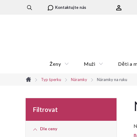
Přejít
Kontaktujte nás
na
obsah
Ženy
Muži
Děti a 
Typ šperku
Náramky
Náramky na ruku
Domů
P
o
N
Dle ceny
s
n