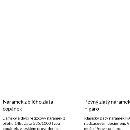
Náramek z bílého zlata
Pevný zlatý náramek
copánek
Figaro
Dámský a dívčí řetízkový náramek z
Klasický zlatý náramek Fi
bílého 14kt zlata 585/1000 typu
nadčasovým designem. V
copánek, v lesklém provedení se
muže i ženy - unisex.