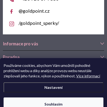
@goldpoint.cz
/goldpoint_sperky/
Informace pro vás
Poradna
Používáme cookies, abychom Vám umožnili pohodlné
Často hledáte
prohlížení webu a díky analýze provozu webu neustále
zlepšovali jeho funkce, výkon a použitelnost.
Více informací
Navštivte také náš e-shop Goldstore.cz:
zlaté náušnice
,
dětské
Nastavení
náušnice
,
náušnice z bílého zlata
Copyright 2026
Goldpoint.cz
. Všechna práva vyhrazena.
Souhlasím