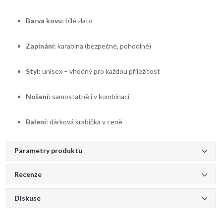
Barva kovu:
bílé zlato
Zapínání:
karabina (bezpečné, pohodlné)
Styl:
unisex – vhodný pro každou příležitost
Nošení:
samostatně i v kombinaci
Balení:
dárková krabička v ceně
Parametry produktu
Recenze
Diskuse