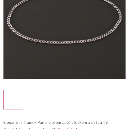
Elegantní náramek Pancr v bílém zlatě s leskem a čistou linií.