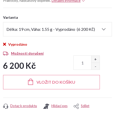
Praktický, nadčasový doplněk.
Detailní informace
Varianta
Vyprodáno
Možnosti doručení
6 200 Kč
Měrná
cena:
VLOŽIT DO KOŠÍKU
Dotaz k produktu
Hlídací pes
Sdílet