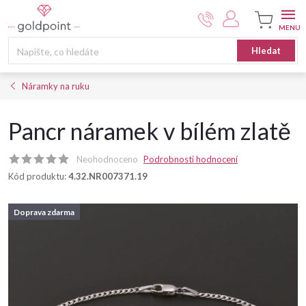
Přejít
na
obsah
Nákupní
Hledat
košík
Náramky na ruku
Pancr náramek v bílém zlatě
Neohodnoceno
Podrobnosti hodnocení
Kód produktu:
4.32.NR007371.19
Doprava zdarma