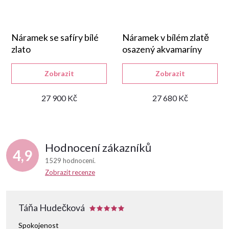
Náramek se safíry bílé
Náramek v bílém zlatě
zlato
osazený akvamaríny
Zobrazit
Zobrazit
27 900 Kč
27 680 Kč
Hodnocení zákazníků
4,9
1529 hodnocení
Zobrazit recenze
Táňa Hudečková
Spokojenost