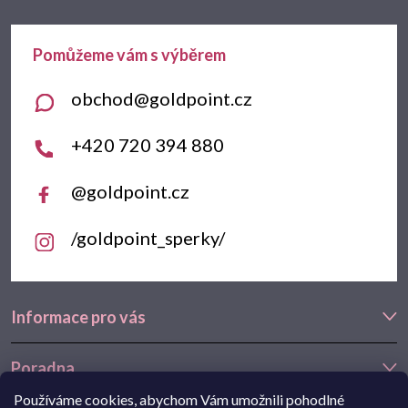
a
t
obchod
@
goldpoint.cz
í
+420 720 394 880
@goldpoint.cz
/goldpoint_sperky/
Informace pro vás
Poradna
Používáme cookies, abychom Vám umožnili pohodlné