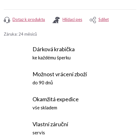
Dotaz k produktu
Hlídací pes
Sdílet
Záruka
:
24 měsíců
Dárková krabička
ke každému šperku
Možnost vrácení zboží
do 90 dnů
Okamžitá expedice
vše skladem
Vlastní záruční
servis