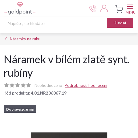
Přejít
na
obsah
Nákupní
Hledat
košík
Náramky na ruku
Náramek v bílém zlatě synt.
rubíny
Neohodnoceno
Podrobnosti hodnocení
Kód produktu:
4.01.NR206067.19
Doprava zdarma