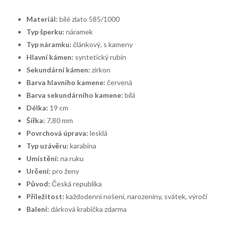
Materiál:
bílé zlato 585/1000
Typ šperku:
náramek
Typ náramku:
článkový, s kameny
Hlavní kámen:
syntetický rubín
Sekundární kámen:
zirkon
Barva hlavního kamene:
červená
Barva sekundárního kamene:
bílá
Délka:
19 cm
Šířka:
7,80 mm
Povrchová úprava:
lesklá
Typ uzávěru:
karabina
Umístění:
na ruku
Určení:
pro ženy
Původ:
Česká republika
Příležitost:
každodenní nošení, narozeniny, svátek, výročí
Balení:
dárková krabička zdarma